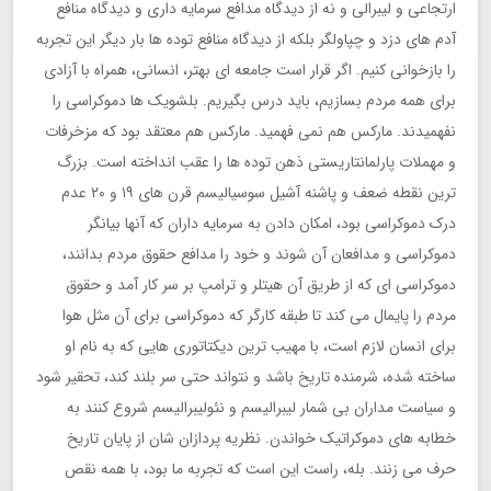
ارتجاعی و لیبرالی و نه از دیدگاه مدافع سرمایه داری و دیدگاه منافع
آدم های دزد و چپاولگر بلکه از دیدگاه منافع توده ها بار دیگر این تجربه
را بازخوانی کنیم. اگر قرار است جامعه ای بهتر، انسانی، همراه با آزادی
برای همه مردم بسازیم، باید درس بگیریم. بلشویک ها دموکراسی را
نفهمیدند. مارکس هم نمی فهمید. مارکس هم معتقد بود که مزخرفات
و مهملات پارلمانتاریستی ذهن توده ها را عقب انداخته است. بزرگ
ترین نقطه ضعف و پاشنه آشیل سوسیالیسم قرن های ١٩ و ٢٠ عدم
درک دموکراسی بود، امکان دادن به سرمایه داران که آنها بیانگر
دموکراسی و مدافعان آن شوند و خود را مدافع حقوق مردم بدانند،
دموکراسی ای که از طریق آن هیتلر و ترامپ بر سر کار آمد و حقوق
مردم را پایمال می کند تا طبقه کارگر که دموکراسی برای آن مثل هوا
برای انسان لازم است، با مهیب ترین دیکتاتوری هایی که به نام او
ساخته شده، شرمنده تاریخ باشد و نتواند حتی سر بلند کند، تحقیر شود
و سیاست مداران بی شمار لیبرالیسم و نئولیبرالیسم شروع کنند به
خطابه های دموکراتیک خواندن. نظریه پردازان شان از پایان تاریخ
حرف می زنند. بله، راست این است که تجربه ما بود، با همه نقص