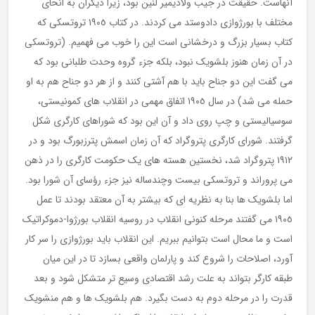
آنهاست. حقیقت در جیب ولادیمیر لنین بود، زیرا دیگران به انحای
مختلف با بورژوازی دادوستد می کردند. در کتاب ١٩٠٥ تروتسکی که
کتاب بسیار بزرگ و درخشانی است این را خوب می فهمیم. (تروتسکی
در آن زمان هنوز بلشویک نبود، بلکه جزء گروه وحدت طلبانی بود که
می گفت این دو جناح باید با هم آشتی کنند و از هر دو جناح هم به او
حمله می شد) در سال ١٩٠٥ اتفاق مهمی در انقلاب های کمونیستی،
سوسیالیستی و چپ روی داد و آن این بود که شوراهای کارگری شکل
گرفتند. شورای کارگری پتروگراد که آن زمان اسمش پترزبورگ بود و در
١٩١٢ پتروگراد شد، نخستین هسته های یک حکومت کارگری را در ذهن
می پروراند و تروتسکی بیست وچندساله نیز جزء رؤسای آن شورا بود.
اما بلشویک ها بنا به نظریه ای که بیشتر به آن معتقد بودند تا عمل
١٩٠٥ می گفتند مرحله کنونی انقلاب در روسیه انقلاب بورژوا-دموکراتیک
است و ما محال است بتوانیم ببریم. این انقلاب باید بورژوازی را سر کار
آورد، اصلاحات را شروع کند و پارلمان واقعی بسازد تا در این میان
طبقه کارگر بتواند به علت رشد اقتصادی وسیع تر متشکل شود و بعد
قدرت را در مرحله دوم به دست بگیرد. هم بلشویک ها و هم منشویک