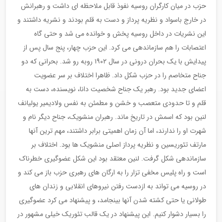
حزب در میان کارگران روسیه نفوذ قابل ملاحظه ای داشت و رهبرانش
در خارج باسواد و نظریه پرداز و دست به قلم بودند و نشریه داشتند و
این نشریات در داخل روسیه پخش و خوانده می شد و حتی گاه
اعتصابات را هم سازماندهی می کرد. این حزب چهار، پنج سال پس از
پیدایش با یک بحران درونی در سال ١٩٠٢ روبه رو شد. بحرانی که دو
جناح متخاصم را در حزب شکل داد. ظاهرا اختلاف بر سر عضویت
اعضای جدید بود. رهبر یک جناح شخصیت دانا، نویسنده، دست به
قلم و تا حدودی متعصب و خشن و مطمئن به نفس ولادیمیر یولیانف
لنین بود که اسمش در تاریخ ماند. رهبران منشویک، جناح دیگر نام و
شهرت او را ندارند، اما آن زمان اهمیتی برابر داشتند، مهم ترین آنها
مارتف تئوریسین و نظریه پرداز اصلی منشویک ها بود. اختلاف بر
سازماندهی شکل گرفت. لنین معتقد بود این شکل عضوگیری خطرناک
است و راه پلیس مخفی تزار را به ارگان های رهبری حزب باز می کند و
در روسیه می تواند به ازدست رفتن نیروهای انقلابی و زندان های
طولانی یا حتی کشته شدن آنها بینجامد، و پیشنهاد می کرد عضوگیری
را بسیار دشوار کنیم. این پیشنهاد در یک قالب تئوریک خیلی مشهور در