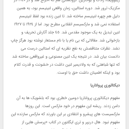
زینوویف، رادک و بوخارین. تروتسکی هم که اخراج شد و در ١٩٤٠ در
مکزیک ترور شد. دوره استالین، زمان واقعی لنینیسم بود، به همین
دلیل هم چهره لنینیسم ساخته شد. تا لنین زنده بود لفظ لنینیسم
استفاده نمی شد و مارکسیسم انقلابی مطرح بود. اما از ١٩٢٤ تا ١٩٢٧
لنین تبدیل به یک موجود مقدس شد. ٤٥ جلد آثارش تحریف و
بازخوانی شد. مقالاتی که بی نام یا با نام مستعار نوشته بود هرگز چاپ
نشد. نظرات متناقضش به نفع نظریه ای که استالین درست می
دانست بیان شد. در نتیجه یک لنین مصنوعی و غیرواقعی ساخته شد
که تنها شباهتی که به ولادیمیر لنین داشت در خشونت و قدرت کلام
بود و اینکه اطمینان داشت حق با اوست.
دیکتاتوری پرولتاریا
مفهوم دیکتاتوری پرولتاریا دومین خطری بود که بلشویک ها به آن
دامن زدند. ریشه این مفهوم در خود مارکس است. این روزها
مارکسیست های پیشرو و انتقادی بر این باورند که مارکس سازنده این
مفهوم نبود. هال دریپر و تری ایگلتون در کتاب «پرسش هایی از