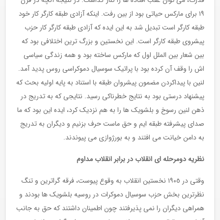
قدرت، می توان عقب افتاده ها را کنار گذاشت. در نتیجه آنچه در قرن
١٩ برای مارکس حیاتی بود از بین رفت. اینکه آزادی طبقه کارگر کار خود
طبقه کارگر است تبدیل شد به این ایده که آزادی طبقه کارگر کار حزب
پیشروی طبقه کارگر است. این نخستین و بزرگ ترین اختلافی بود که
بین شعار بین الملل اول که مارکس ساخته بود و همه زندگی سیاسی
اش را وقف آن کرده بود با پراتیک سوسیال دموکراسی روس پدید آمد.
لنین با پیداکردن مضمون پیشروان طبقه با استناد به پایه اولیه بحث که
پیشنهاد درستی بود به نتایج خطرناکی رسید. نتایجی که به تدریج در
ذهن لنین رسوخ و بلشویک ها را به هم نزدیک کرد، ایده این بود که ما
صدای پیشرفته طبقه ایم و حق ماست حرف بزنیم و دیگران به تدریج
به دامن خیانت می افتند و به بورژوازی می پیوندند.
نظریه دومرحله ای انقلاب در برابر انقلاب مداوم
وقتی در ١٩٠٥ نخستین انقلاب به وقوع پیوست، فرقه گراترین و تنگ
نظرترین بخش حزب سوسیال دموکرات در روسیه بلشویک ها بودند و
همراهی دیگران را نمی پذیرفتند چون اطمینان داشتند که حق به جانب