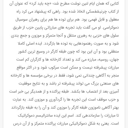
کتابی که همان ایام لنین نوشت مطرح شد؛ «چه باید کرد» که عنوان آن
از کتاب چرنیشفسکی اتخاذ شده بود. راهی که پیشنهاد می کرد راه
معقول و قابل فهمی بود. هم برای توده ها هم برای رهبران سوسیال
دموکراسی. او می گفت باید تجربه های مبارزاتی پایین حزب از طریق
سلول های حزبی به رهبری منتقل و آنجا متمرکز و موزون و جمع بندی
شود و به صورت رهنمودهایی به توده ها بازگردد. ایده اصلی کاملا
منطقی بود و آن این بود که چون طبقه کارگر در وسیع ترین کشور
جهان، روسیه، مبارزه می کند و تعداد کارخانه ها و کارگران کم است
مبارزات پیشرفته نیست و ممکن است سرکوب شود و در اکثر مواقع
منجر به آگاهی چندانی نمی شود، فقط در برخی مؤسسه ها و کارخانه
های صنعتی بزرگ می تواند پیشرفته تر باشد و به نتایج موفقیت
آمیزی بعد از اعتصاب ها بکشد. طبقه پراکنده و از همدیگر بی خبر است
و حزب موظف است این تجربه ها را گردآوری و موزون کند. به عبارت
بهتر آگاهی ناموزون طبقه کارگر را موزون کند و آن را به طبقه بازگرداند
تا مبارزات را سازماندهی کند. اسم این ایده سانترالیسم دموکراتیک
است. یعنی به شکل دموکراتیکی مبارزات پراکنده متمرکز و از آن درس