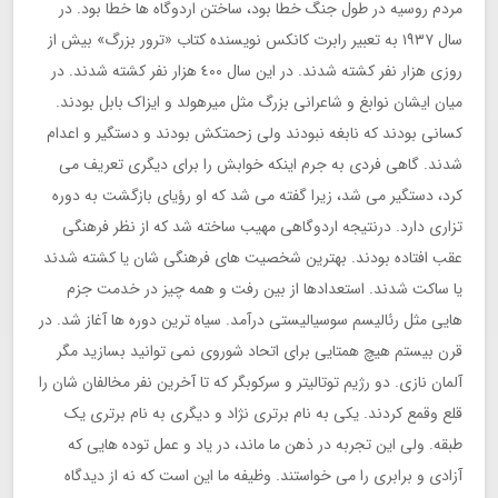
مردم روسیه در طول جنگ خطا بود، ساختن اردوگاه ها خطا بود. در
سال ١٩٣٧ به تعبیر رابرت کانکس نویسنده کتاب «ترور بزرگ» بیش از
روزی هزار نفر کشته شدند. در این سال ٤٠٠ هزار نفر کشته شدند. در
میان ایشان نوابغ و شاعرانی بزرگ مثل میرهولد و ایزاک بابل بودند.
کسانی بودند که نابغه نبودند ولی زحمتکش بودند و دستگیر و اعدام
شدند. گاهی فردی به جرم اینکه خوابش را برای دیگری تعریف می
کرد، دستگیر می شد، زیرا گفته می شد که او رؤیای بازگشت به دوره
تزاری دارد. درنتیجه اردوگاهی مهیب ساخته شد که از نظر فرهنگی
عقب افتاده بودند. بهترین شخصیت های فرهنگی شان یا کشته شدند
یا ساکت شدند. استعدادها از بین رفت و همه چیز در خدمت جزم
هایی مثل رئالیسم سوسیالیستی درآمد. سیاه ترین دوره ها آغاز شد. در
قرن بیستم هیچ همتایی برای اتحاد شوروی نمی توانید بسازید مگر
آلمان نازی. دو رژیم توتالیتر و سرکوبگر که تا آخرین نفر مخالفان شان را
قلع وقمع کردند. یکی به نام برتری نژاد و دیگری به نام برتری یک
طبقه. ولی این تجربه در ذهن ما ماند، در یاد و عمل توده هایی که
آزادی و برابری را می خواستند. وظیفه ما این است که نه از دیدگاه