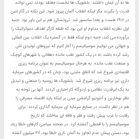
ها به آن ایمان داشتند. بلشویک ها نخست معتقد بودند نمی توانند
قدرت را بگیرند مگر اینکه انقلاب آلمان پیروز شود. این نکته در آثار لنین
در ١٩١٨ هست و بعدا سانسور شد. تروتسکی هم بر این باور بود. جنبه
اول نظریه انقلاب مداوم او این بود که طبقه کارگر اهداف دموکراتیک را
برآورده می کند، جنبه دوم اینکه فقط در گستره یک انقلاب بین المللی
و جهانی می توانیم سوسیالیسم را آغاز کنیم که نیروهای تولیدی اش
رشد کرده باشند نه در یک کشور عقب مانده دهقانی با شهرهای کوچک
و صنعت عقب مانده. به هرحال سوسیالیسم به عنوان برنامه ریزی
اقتصادی شروع شد که اتفاق مثبتی بود، چنان که در کشورهای سرمایه
داری نیز برنامه ریزی شروع شد. بلشویک ها روسیه را صنعتی و تبدیل
به یک ابرقدرت نظامی و اردوگاه کار اجباری کردند. آنها بی توجه به
نظر بوخارین و آنتونیو گرامشی مبنی بر اینکه باید اقتصاد مصرفی را
هم در نظر داشت، در صنایع سرمایه ای سرمایه گذاری کردند. برای
رقابت با غرب پیش رفتند و فقر و فاقه ای ساختند که تاریخ
سوسیالیسم را با قحطی آغشته کرد. در صحنه سیاسی کارهای خطا زیاد
بود، بستن پیمان عدم تجاوز به آلمان نازی خطا بود، ٢٧ میلیون کشته