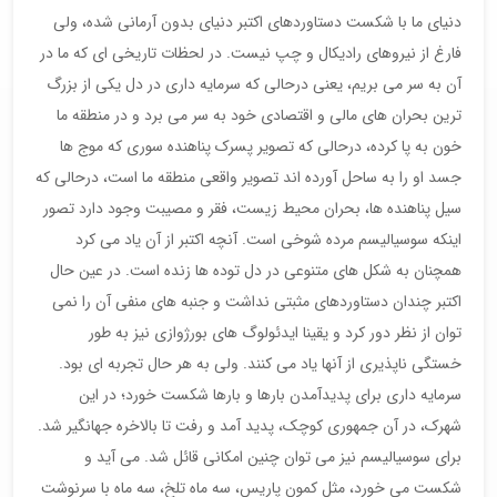
دنیای ما با شکست دستاوردهای اکتبر دنیای بدون آرمانی شده، ولی
فارغ از نیروهای رادیکال و چپ نیست. در لحظات تاریخی ای که ما در
آن به سر می بریم، یعنی درحالی که سرمایه داری در دل یکی از بزرگ
ترین بحران های مالی و اقتصادی خود به سر می برد و در منطقه ما
خون به پا کرده، درحالی که تصویر پسرک پناهنده سوری که موج ها
جسد او را به ساحل آورده اند تصویر واقعی منطقه ما است، درحالی که
سیل پناهنده ها، بحران محیط زیست، فقر و مصیبت وجود دارد تصور
اینکه سوسیالیسم مرده شوخی است. آنچه اکتبر از آن یاد می کرد
همچنان به شکل های متنوعی در دل توده ها زنده است. در عین حال
اکتبر چندان دستاوردهای مثبتی نداشت و جنبه های منفی آن را نمی
توان از نظر دور کرد و یقینا ایدئولوگ های بورژوازی نیز به طور
خستگی ناپذیری از آنها یاد می کنند. ولی به هر حال تجربه ای بود.
سرمایه داری برای پدیدآمدن بارها و بارها شکست خورد؛ در این
شهرک، در آن جمهوری کوچک، پدید آمد و رفت تا بالاخره جهانگیر شد.
برای سوسیالیسم نیز می توان چنین امکانی قائل شد. می آید و
شکست می خورد، مثل کمون پاریس، سه ماه تلخ، سه ماه با سرنوشت