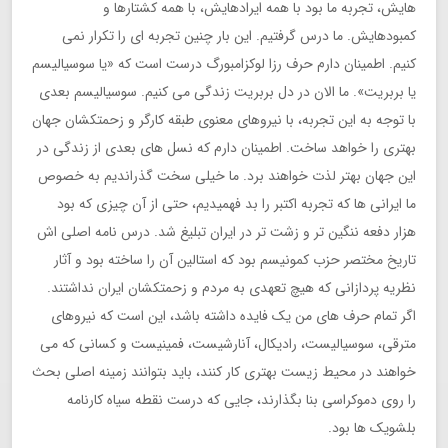
هایش، تجربه ما بود با همه ایرادهایش، با همه کشتارها و
کمبودهایش. ما درس گرفتیم. این بار چنین تجربه ای را تکرار نمی
کنیم. اطمینان دارم حرف رزا لوکزامبورگ درست است که «یا سوسیالیسم
یا بربریت». ما الان در دل بربریت زندگی می کنیم. سوسیالیسم بعدی
با توجه به این تجربه، با نیروهای معنوی طبقه کارگر و زحمتکشان جهان
بهتری را خواهد ساخت. اطمینان دارم که نسل های بعدی از زندگی در
این جهان بهتر لذت خواهند برد. ما خیلی سخت گذراندیم به خصوص
ما ایرانی ها که تجربه اکتبر را بد فهمیدیم، حتی از آن چیزی که بود
هزار دفعه ننگین تر و زشت تر در ایران تبلیغ شد. درس نامه اصلی اش
تاریخ مختصر حزب کمونیسم بود که استالین آن را ساخته بود و آثار
نظریه پردازانی که هیچ تعهدی به مردم و زحمتکشان ایران نداشتند.
اگر تمام حرف های من یک فایده داشته باشد، این است که نیروهای
مترقی، سوسیالیست، رادیکال، آنارشیست، فمینیست و کسانی که می
خواهند در محیط زیست بهتری کار کنند، باید بتوانند زمینه اصلی بحث
را روی دموکراسی بنا بگذارند، جایی که درست نقطه سیاه کارنامه
بلشویک ها بود.