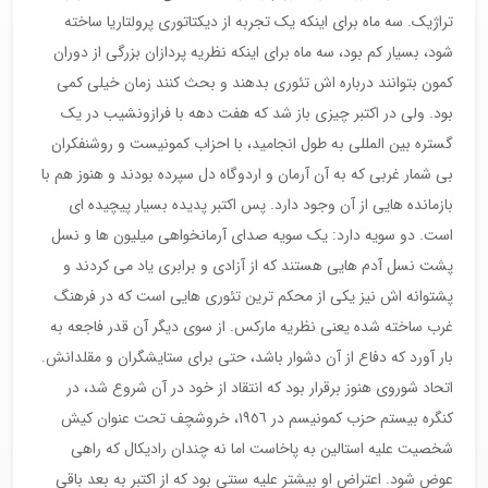
تراژیک. سه ماه برای اینکه یک تجربه از دیکتاتوری پرولتاریا ساخته
شود، بسیار کم بود، سه ماه برای اینکه نظریه پردازان بزرگی از دوران
کمون بتوانند درباره اش تئوری بدهند و بحث کنند زمان خیلی کمی
بود. ولی در اکتبر چیزی باز شد که هفت دهه با فرازونشیب در یک
گستره بین المللی به طول انجامید، با احزاب کمونیست و روشنفکران
بی شمار غربی که به آن آرمان و اردوگاه دل سپرده بودند و هنوز هم با
بازمانده هایی از آن وجود دارد. پس اکتبر پدیده بسیار پیچیده ای
است. دو سویه دارد: یک سویه صدای آرمانخواهی میلیون ها و نسل
پشت نسل آدم هایی هستند که از آزادی و برابری یاد می کردند و
پشتوانه اش نیز یکی از محکم ترین تئوری هایی است که در فرهنگ
غرب ساخته شده یعنی نظریه مارکس. از سوی دیگر آن قدر فاجعه به
بار آورد که دفاع از آن دشوار باشد، حتی برای ستایشگران و مقلدانش.
اتحاد شوروی هنوز برقرار بود که انتقاد از خود در آن شروع شد، در
کنگره بیستم حزب کمونیسم در ١٩٥٦، خروشچف تحت عنوان کیش
شخصیت علیه استالین به پاخاست اما نه چندان رادیکال که راهی
عوض شود. اعتراض او بیشتر علیه سنتی بود که از اکتبر به بعد باقی