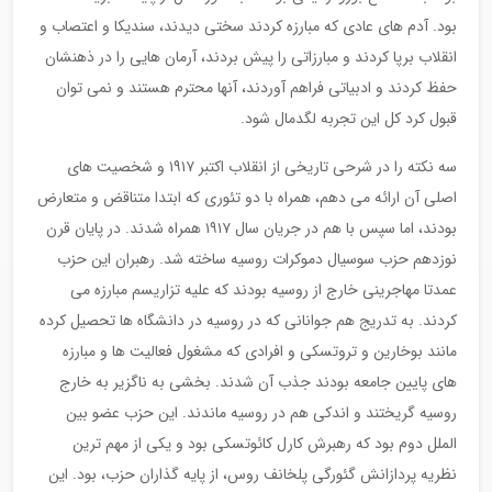
بود. آدم های عادی که مبارزه کردند سختی دیدند، سندیکا و اعتصاب و
انقلاب برپا کردند و مبارزاتی را پیش بردند، آرمان هایی را در ذهنشان
حفظ کردند و ادبیاتی فراهم آوردند، آنها محترم هستند و نمی توان
قبول کرد کل این تجربه لگدمال شود.
سه نکته را در شرحی تاریخی از انقلاب اکتبر ١٩١٧ و شخصیت های
اصلی آن ارائه می دهم، همراه با دو تئوری که ابتدا متناقض و متعارض
بودند، اما سپس با هم در جریان سال ١٩١٧ همراه شدند. در پایان قرن
نوزدهم حزب سوسیال دموکرات روسیه ساخته شد. رهبران این حزب
عمدتا مهاجرینی خارج از روسیه بودند که علیه تزاریسم مبارزه می
کردند. به تدریج هم جوانانی که در روسیه در دانشگاه ها تحصیل کرده
مانند بوخارین و تروتسکی و افرادی که مشغول فعالیت ها و مبارزه
های پایین جامعه بودند جذب آن شدند. بخشی به ناگزیر به خارج
روسیه گریختند و اندکی هم در روسیه ماندند. این حزب عضو بین
الملل دوم بود که رهبرش کارل کائوتسکی بود و یکی از مهم ترین
نظریه پردازانش گئورگی پلخانف روس، از پایه گذاران حزب، بود. این