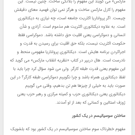
مارکس» می گویند این مفهوم را بلانکی ساخت. چنین نیست. این
مفهوم را کارل مارکس ساخت و هرگز نمی توان فهمید معنای دقیقش
چیست. اگر پرولتاریا اکثریت جامعه است، چه نیازی به دیکتاتوری
است. به علاوه دیکتاتوری اکثریت هم مذموم است. آزادی و شأن
انسانی و دموکراسی یعنی اقلیت حق داشته باشد. دموکراسی فقط
حکومت اکثریت نیست، بلکه حق اقلیت برای رسیدن به قدرت و
اجراکردن برنامه هایش است. دیکتاتوری پرولتاریا مفهومی منحط و
نادرست است. هال دریپر در کتاب «نظریه انقلاب مارکس» می گوید که
این مفهوم یعنی قدرت طبقه کارگر. ولی می شود سؤال کرد چرا باید با
لفظ دیکتاتوری همراه باشد و چرا نگوییم دموکراسی طبقه کارگر؟ در این
صورت باید به خیلی از چیزها هم تن بدهیم، وقتی می گوییم
دیکتاتوری یعنی دیکتاتوری حزب و کمیته مرکزی و رهبر حزب یعنی
ژوزف استالین و کسانی که بعد از او آمدند.
ساختن سوسیالیسم در یک کشور
مفهوم خطرناک سوم ساختن سوسیالیسم در یک کشور بود که بلشویک