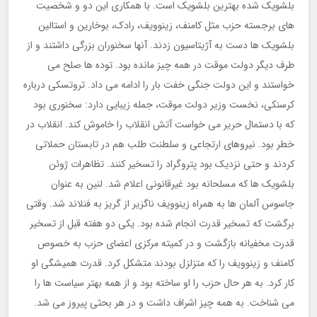
بلشویک شده بهترین بلشویک است. با همکاری این دو و شخصیت
های برجسته حزب مثل کامنف، زینوویف، رادک، بوخارین و استالین
بلشویک ها دست به آژیتاسیون زدند. آنها سخنوران بزرگی داشتند و از
طرف دیگر دولت موقت در همه چیز مانده بود. توده ها صلح می
خواستند و این دولت جنگی خفت بار را ادامه می داد. تروتسکی درباره
کرسنکی، نخست وزیر دولت موقت، جمله زیبایی دارد: سخنوری بود
که با دستمال حریر می خواست آتش انقلاب را خاموش کند. انقلاب در
خطر بود. نیروهای ارتجاعی و سلطنت طلب هم در تابستان حملاتی
کردند و حتی نزدیک بود پتروگراد را تسخیر کنند. تظاهرات ژوئن
بلشویک ها که مسلحانه بود غیرقانونی اعلام شد. لنین به عنوان
جاسوس آلمان ها به همراه زینوویف ناگزیر از گریز به فنلاند شد. وقتی
برگشت که تسخیر قدرت انجام شده بود. یکی دو هفته قبل از تسخیر
قدرت مخفیانه بازگشت و در کمیته مرکزی اعضای حزب به خصوص
کامنف و زینوویف را که متزلزل بودند متشکل کرد. قدرت همیشگی او
کار کرد. به هر حال حزب را او ساخته بود و از همه بهتر سیاست ها را
می شناخت. به همه چیز اشراف داشت و در هر بحثی پیروز می شد.