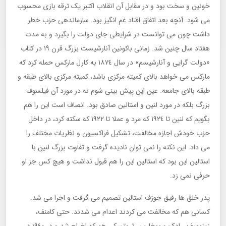
خونین و سخت بود و در مقابل آن انقلاب اکتبر یک ترقه بازی محسوب
می شود. آنچه بعد اتفاق افتاد غم انگیز بود. سازماندهی حزب خطر
داشت چون می توانست در شرایطی جای دولت را بگیرد و به مدت
هفتاد سال چنین شد. زمانی باکونین آنارشیست بزرگ قرن ١٩ در کتاب
«دولت گرایی و آنارشیسم» در سال ١٨٧٤ به کارل مارکس حمله کرد که
مارکس می خواهد بالای کمیته مرکزی باشد، کمیته مرکزی بالای طبقه و
طبقه بالای جامعه. عین این پیش بینی شوم نه در مورد آن فیلسوف
بزرگ بلکه در مورد لنین و استالین صادق بود. انصاف است این را هم
بگویم که لنین تا ١٩٢٤ که مرد و عملا تا ١٩٢٢ که سکته کرد، در داخل
حزب خودش اجازه مخالفت، تشکیل فراکسیون و نظریات مختلف را
می داد. این نکته را نمی توان نادیده گرفت و تفاوت بزرگ لنین با
استالین این بود که استالین این را هم قبول نداشت و هیچ کس جز او
حرفی نمی زد.
پدر خلق ها رفیق جوزف استالین تصمیم می گرفت و اجرا می شد.
کسانی هم که مخالفت می کردند اعدام می شدند. حتی کامنف،