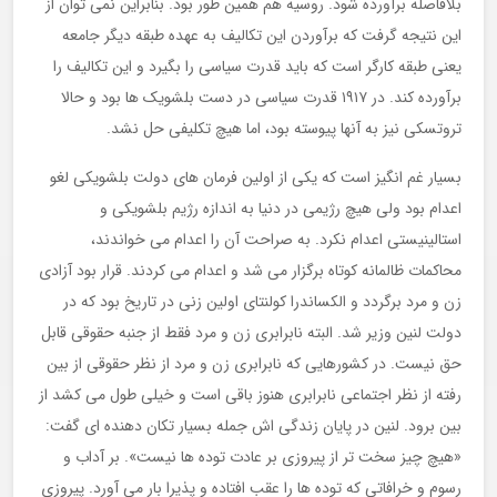
بلافاصله برآورده شود. روسیه هم همین طور بود. بنابراین نمی توان از
این نتیجه گرفت که برآوردن این تکالیف به عهده طبقه دیگر جامعه
یعنی طبقه کارگر است که باید قدرت سیاسی را بگیرد و این تکالیف را
برآورده کند. در ١٩١٧ قدرت سیاسی در دست بلشویک ها بود و حالا
تروتسکی نیز به آنها پیوسته بود، اما هیچ تکلیفی حل نشد.
بسیار غم انگیز است که یکی از اولین فرمان های دولت بلشویکی لغو
اعدام بود ولی هیچ رژیمی در دنیا به اندازه رژیم بلشویکی و
استالینیستی اعدام نکرد. به صراحت آن را اعدام می خواندند،
محاکمات ظالمانه کوتاه برگزار می شد و اعدام می کردند. قرار بود آزادی
زن و مرد برگردد و الکساندرا کولنتای اولین زنی در تاریخ بود که در
دولت لنین وزیر شد. البته نابرابری زن و مرد فقط از جنبه حقوقی قابل
حق نیست. در کشورهایی که نابرابری زن و مرد از نظر حقوقی از بین
رفته از نظر اجتماعی نابرابری هنوز باقی است و خیلی طول می کشد از
بین برود. لنین در پایان زندگی اش جمله بسیار تکان دهنده ای گفت:
«هیچ چیز سخت تر از پیروزی بر عادت توده ها نیست». بر آداب و
رسوم و خرافاتی که توده ها را عقب افتاده و پذیرا بار می آورد. پیروزی