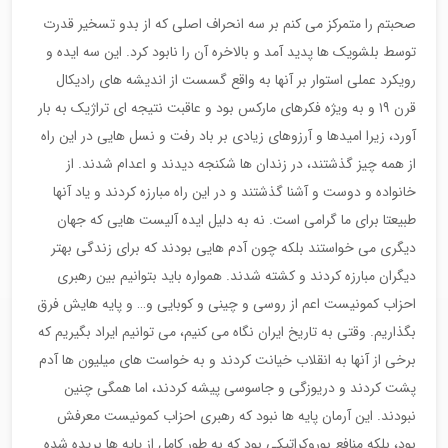
صحبتم را متمرکز می کنم بر سه انحراف اصلی که از بدو تسخیر قدرت
توسط بلشویک ها پدید آمد و بالاخره آن را نابود کرد. این سه ایده و
رویکرد عملی استوار بر آنها به واقع گسست از اندیشه های رادیکال
قرن ١٩ و به ویژه فکرهای مارکس بود و عاقبت نتیجه ای تراژیک به بار
آورد، زیرا امیدها و آرزوهای زیادی بر باد رفت و نسل هایی در این راه
از همه چیز گذشتند، در زندان ها شکنجه دیدند و اعدام شدند. از
خانواده و دوست و آشنا گذشتند و در این راه مبارزه کردند و یاد آنها
طبیعتا برای ما گرامی است. نه به دلیل ایده آلیست هایی که جهان
دیگری می خواستند بلکه چون آدم هایی بودند که برای زندگی بهتر
دیگران مبارزه کردند و کشته شدند. همواره باید بتوانیم بین رهبری
احزاب کمونیست اعم از روسی و چینی و کوبایی و… و پایه هایش فرق
بگذاریم. وقتی به تاریخ ایران نگاه می کنیم، می توانیم ایراد بگیریم که
برخی از آنها به انقلاب خیانت کردند و به خواست های میلیون ها آدم
پشت کردند و دریوزگی و جاسوسی پیشه کردند، اما همگی چنین
نبودند. این آرمان پایه ها نبود که رهبری احزاب کمونیست معرفش
بود، بلکه منافع بوروکراتیکی بود که به طور کامل از پایه ها بریده شده