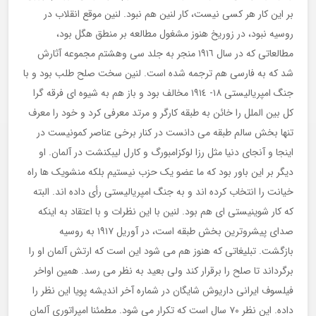
بر این کار هر کسی نیست، کار لنین هم نبود. لنین موقع انقلاب در
روسیه نبود، در زوریخ هنوز مشغول مطالعه بر منطق هگل بود،
مطالعاتی که در سال ١٩١٦ منجر به جلد سی وهشتم مجموعه آثارش
شد که به فارسی هم ترجمه شده است. لنین سخت صلح طلب بود و با
جنگ امپریالیستی ١٨- ١٩١٤ مخالف بود و باز هم به شیوه ای فرقه گرا
کل بین الملل را خائن به طبقه کارگر و مرتد معرفی کرد و خود را معرف
تنها بخش سالم طبقه می دانست در کنار برخی عناصر کمونیست در
اینجا و آنجای دنیا مثل رزا لوکزامبورگ و کارل لیبکنشت در آلمان. او
دیگر بر این باور بود که ما عضو یک حزب نیستیم بلکه منشویک ها راه
خیانت را انتخاب کرده اند و به جنگ امپریالیستی رأی داده اند. البته
که کار شوینیستی ای هم بود. لنین با این نظرات و با اعتقاد به اینکه
صدای پیشروترین بخش طبقه است، در آوریل ١٩١٧ به روسیه
بازگشت. تبلیغاتی که هنوز هم می شود این است که ارتش آلمان او را
برگرداند تا صلح را برقرار کند ولی بعید به نظر می رسد. همین اواخر
فیلسوف ایرانی داریوش شایگان در شماره آخر اندیشه پویا این نظر را
داده. این نظر ٧٠ سال است که تکرار می شود. مطمئنا امپراتوری آلمان