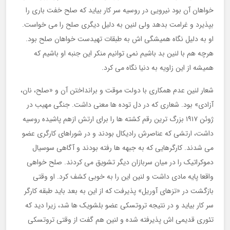
خواهان آن بود نیرویی در روسیه سر کار بیاید که صلح خفت باری را
بپذیرد و غرامت بدهد ولی لنین به دلیل دیگری صلح را می خواست.
او به دلیل نگاه همیشگی اش به طبقات تهیدست خواهان صلح بود.
هرچه هم با لنین بد باشیم نمی توانیم منکر این جنبه او باشیم که
همیشه از این زاویه به دنیا نگاه می کرد.
شعار لنین عدم همکاری با دولت موقت و برانداختن آن و «صلح، نان،
آزادی» بود. شعاری که در دل توده ها معنی داشت. جنگی مهیب در
ژوئن ١٩١٧ بزرگ ترین رقم کشته ها را برای ارتش ازهم پاشیده روسیه
داشت، ارتشی که عناصرش رادیکال بودند و در شوراهای کارگری عضو
می شدند. کارگرهایی که به جبهه ها رفته بودند و آگاهی سوسیال
دموکراتیک را در میان سربازان دیگر تشویق می کردند. صلح خواهی
واقعا پایه مادی داشت و لنین این را به خوبی کشف کرد. او وقتی
بازگشت در «تزهای آوریل» پذیرفت که از این به بعد باید طبقه کارگر
سر کار بیاید و در نتیجه تروتسکی عضو بلشویک ها شد، زیرا دید که
تئوری قدیمی اش پذیرفته شده و لنین هم گفت از وقتی تروتسکی