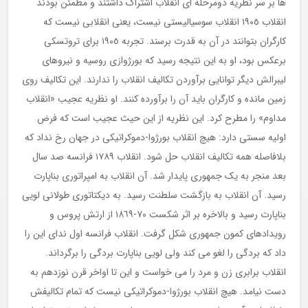
ها بر سر نظریه دومرحله ای انقلاب اشتراک داشتند و مطمئن بودند
انقلاب ١٩٠٥ انقلاب سوسیالیستی نیست، یعنی انقلابی نیست که
کارگران بتوانند در آن به قدرت برسند. تجربه ١٩٠٥ برای تروتسکی
برعکس بود، او به این نتیجه رسید که بورژوازی روسیه و نیروهای
لیبرالش دیگر توانایی برآوردن تکالیف انقلاب را ندارند. این تکالیف روی
زمین مانده و کارگران باید آن را برآورده کنند. او نظریه عجیب «انقلاب
مداوم» را مطرح کرد. این نظریه از این حیث عجیب است که فرض
اولیه سستی دارد: هیچ انقلاب بورژوا-دموکراتیکی در جهان رخ نداد که
بلافاصله همه تکالیف انقلاب حل شود. انقلاب ١٧٨٩ فرانسه صد سال
بعد منجر به یک جمهوری پایدار شد. آن انقلاب به امپراتوری بناپارت
رسید. آن انقلاب به بازگشت سلطنت رسید. به دیکتاتوری طولانی لویی
بناپارت رسید و بالاخره بر اثر شکست ٧٠-١٨٦٩ از ارتش پروس و
رویدادهای کمون جمهوری شکل گرفت. انقلاب فرانسه اول ندای این را
داد که بردگی را لغو می کند ولی لویی بناپارت بردگی را برگرداند.
انقلاب برابری زن و مرد را می خواست و این تا اواخر قرن نوزدهم به
دست نیامد. هیچ انقلاب بورژوا-دموکراتیکی نیست که تمام تکالیفش