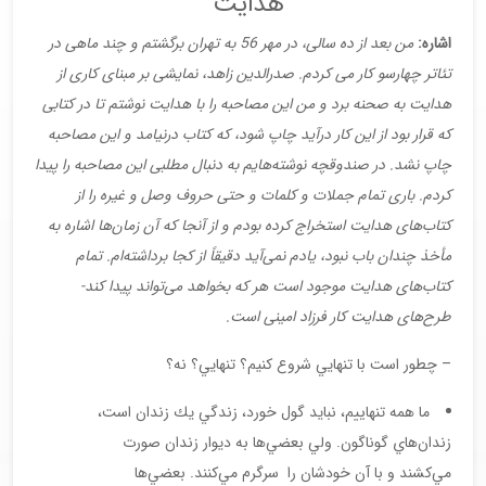
هدایت”
اشاره:
من بعد از ده سالی، در مهر 56 به تهران برگشتم و چند ماهی در
تئاتر چهارسو کار می کردم. صدرالدین زاهد، نمایشی بر مبنای کاری از
هدایت به صحنه برد و من این مصاحبه را با هدایت نوشتم تا در کتابی
که قرار بود از این کار درآید چاپ شود، که کتاب درنیامد و این مصاحبه
چاپ نشد. در صندوقچه نوشته‌هایم به دنبال مطلبی این مصاحبه را پیدا
کردم. باری تمام جملات و کلمات و حتی حروف وصل و غیره را از
کتاب‌های هدایت استخراج کرده بودم و از آنجا که آن زمان‌ها اشاره به
مأخذ چندان باب نبود، یادم نمی‌آید دقیقاً از کجا برداشته‌ام. تمام
کتاب‌های هدایت موجود است هر که بخواهد می‌تواند پیدا کند-
طرح‌های هدایت کار فرزاد امینی است.
– چطور است با تنهايي شروع كنيم؟ تنهايي؟ نه؟
ما همه تنهاييم، نبايد گول خورد، زندگي يك زندان است،
زندان‌هاي گوناگون. ولي بعضي‌ها به ديوار زندان صورت
مي‌كشند و با آن خودشان را سرگرم مي‌كنند. بعضي‌ها