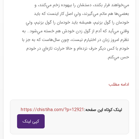
مي‌خواهند فرار بكنند، دستشان را بيهوده زخم مي‌كنند، و
بعضي‌ها هم ماتم مي‌گيرند، ولي اصل كار اينست كه بايد
خودمان را گول بزنيم، هميشه بايد خودمان را گول بزنيم، ولي
وقتي مي‌آيد كه آدم از گول زدن خودش هم خسته مي‌شود… به
نظرم امروز زبان در اختيارم نيست، چون سال‌هاست كه به جز با
خودم با كس ديگر حرف نزده‌ام و حالا حرارت تازه‌اي در خودم
حس مي‌كنم.
ادامه مطلب
لینک کوتاه این صفحه:
https://chistiha.com/?p=12921
کپی لینک