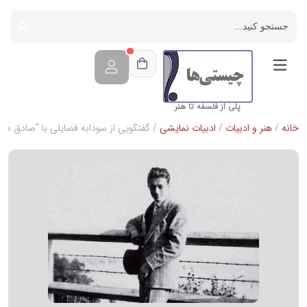
پلی از فلسفه تا هنر
خانه
/
هنر و ادبیات
/
ادبیات نمایشی
/ گفتگویی از سودابه فضایلی با “صادق هد