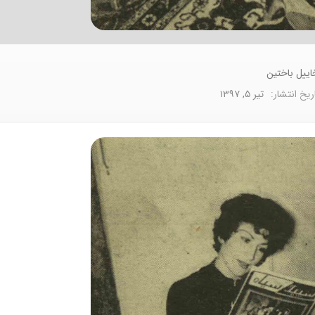
اییل باختین
ریخ انتشار:
تیر ۵, ۱۳۹۷