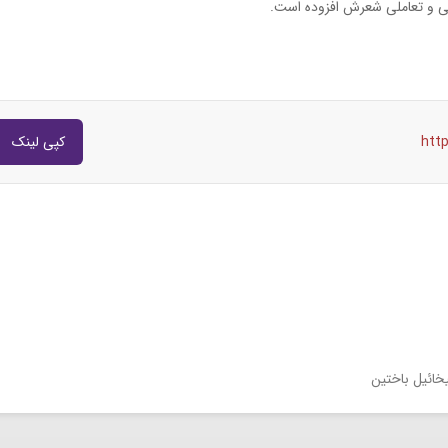
ی و تعاملی شعرش افزوده است.
htt
کپی لینک
خائیل باختین