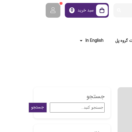
سبد خرید
0
 گروه پل
In English
جستجو
جستجو