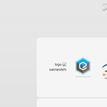
عدی
قی