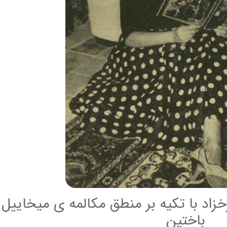
زاد با تکیه بر منطق مکالمه ی میخاییل
باختین