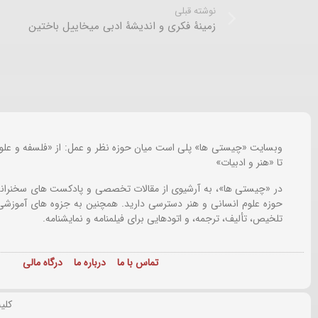
نوشته قبلی
زمینۀ فکری و اندیشۀ ادبی میخاییل باختین
وبسایت «چیستی ها» پلی است میان حوزه نظر و عمل: از «فلسفه و علو
تا «هنر و ادبیات»
در «چیستی ها»، به آرشیوی از مقالات تخصصی و پادکست های سخنرانی
حوزه علوم انسانی و هنر دسترسی دارید. همچنین به جزوه های آموزشی،
تلخیص، تألیف، ترجمه، و اتودهایی برای
فیلمنامه و نمایشنامه.
تماس با ما
درباره ما
درگاه مالی
کلی