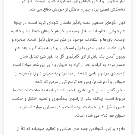
مبارزه جویی و آزادی خواهی این دو فرزند خبری نیست. تنها در
کشمکش لفظی پرده چهارم ماهگل از خودش دفاع می کند.
کهن الگوهای مذهبی قصه یادآور داستان شهدای کربلا است؛ در اینجا
هم جوانی مظلومانه به قتل رسیده و خواهر خواهان حفظ یاد و خاطره
اوست. باورها و اعتقادات موجود در متن نیز قابل تأمل است: معجزه و
خرق عادت؛ تبدیل شدن بقایای استخوان برادر به بوته گل و بعد هم
بیرون آمدن یک بلبل از لای گلبرگهای گل به طور کلی تبدیل شدن
جسم مرده به گیاه و بَعد از گیاه به حیوان یادآور این شعر مولانا است:
از جمادی مردم و نامی شدم/ از نما مردم به حیوان دم زدم/ مردم از
حیوانی و آدم شدم/ پس چه ترسم کی ز مردن کم شدم.
سخن گفتن انسان های عادی با حیوانات در قصه به ساحت ادبیات ما
مربوط است؛ چنانکه یکی از راههای پندآموزی و تعلیم اخلاق و حکمت
همین تمثیل های حیوانات بوده است و در بسیاری موارد انسان با
حیوان هم کلام می شده است.
علاوه بر این، گنجاندن جنبه های عرفانی و تعالیم صوفیانه که کلاً از