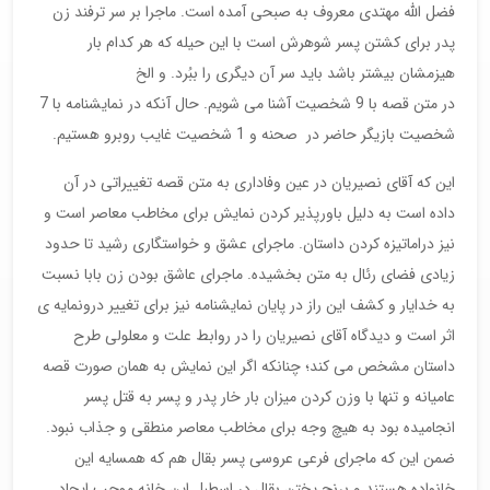
فضل الله مهتدی معروف به صبحی آمده است. ماجرا بر سر ترفند زن
پدر برای کشتن پسر شوهرش است با این حیله که هر کدام بار
هیزمشان بیشتر باشد باید سر آن دیگری را ببُرد. و الخ
در متن قصه با 9 شخصیت آشنا می شویم. حال آنکه در نمایشنامه با 7
شخصیت بازیگر حاضر در صحنه و 1 شخصیت غایب روبرو هستیم.
این که آقای نصیریان در عین وفاداری به متن قصه تغییراتی در آن
داده است به دلیل باورپذیر کردن نمایش برای مخاطب معاصر است و
نیز دراماتیزه کردن داستان. ماجرای عشق و خواستگاری رشید تا حدود
زیادی فضای رئال به متن بخشیده. ماجرای عاشق بودن زن بابا نسبت
به خدایار و کشف این راز در پایان نمایشنامه نیز برای تغییر درونمایه ی
اثر است و دیدگاه آقای نصیریان را در روابط علت و معلولی طرح
داستان مشخص می کند؛ چنانکه اگر این نمایش به همان صورت قصه
عامیانه و تنها با وزن کردن میزان بار خار پدر و پسر به قتل پسر
انجامیده بود به هیچ وجه برای مخاطب معاصر منطقی و جذاب نبود.
ضمن این که ماجرای فرعی عروسی پسر بقال هم که همسایه این
خانواده هستند و برنج پختن بقال در اسطبل این خانه موجب ایجاد