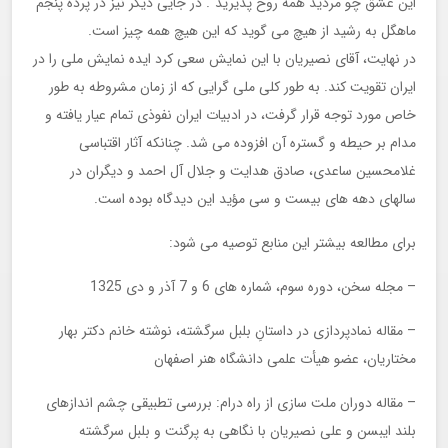
این عشق چو مردید همه روح پذیرید”. در جایی دیگر نیز در پرده پنجم
ماهگل به رشید از هیچ می گوید که این هیچ همه چیز است.
در نهایت، آقای نصیریان با این نمایش سعی کرد ایده نمایش ملی را در
ایران تقویت کند. به طور کلی ملی گرایی که از زمان مشروطه به طور
خاص مورد توجه قرار گرفت، در ادبیات ایران نفوذی تمام عیار یافته و
مدام بر حیطه و گستره آن افزوده می شد. چنانکه آثار اقتباسی
غلامحسین ساعدی، صادق هدایت و جلال آل احمد و دیگران در
سالهای دهه های بیست و سی مؤید این دیدگاه بوده است.
برای مطالعه بیشتر این منابع توصیه می شود:
– مجله سخن، دوره سوم، شماره های 6 و 7 آذر و دی 1325
– مقاله نمادپردازی در داستانِ بلبل سرگشته، نوشته خانم دکتر بهار
مختاریان، عضو هیأت علمی دانشگاه هنر اصفهان
– مقاله دوران ملت سازی از راه درام: بررسی تطبیقی چشم اندازهای
بلند ایبسن و علی نصیریان با نگاهی به پرگنت و بلبل سرگشته