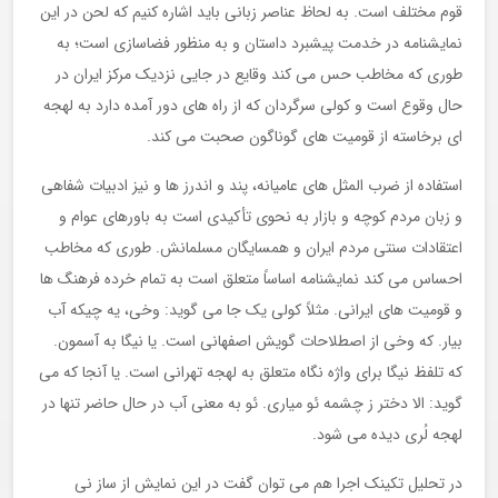
قوم مختلف است. به لحاظ عناصر زبانی باید اشاره کنیم که لحن در این
نمایشنامه در خدمت پیشبرد داستان و به منظور فضاسازی است؛ به
طوری که مخاطب حس می کند وقایع در جایی نزدیک مرکز ایران در
حال وقوع است و کولی سرگردان که از راه های دور آمده دارد به لهجه
ای برخاسته از قومیت های گوناگون صحبت می کند.
استفاده از ضرب المثل های عامیانه، پند و اندرز ها و نیز ادبیات شفاهی
و زبان مردم کوچه و بازار به نحوی تأکیدی است به باورهای عوام و
اعتقادات سنتی مردم ایران و همسایگان مسلمانش. طوری که مخاطب
احساس می کند نمایشنامه اساساً متعلق است به تمام خرده فرهنگ ها
و قومیت های ایرانی. مثلاً کولی یک جا می گوید: وخی، یه چیکه آب
بیار. که وخی از اصطلاحات گویش اصفهانی است. یا نیگا به آسمون.
که تلفظ نیگا برای واژه نگاه متعلق به لهجه تهرانی است. یا آنجا که می
گوید: الا دختر ز چشمه ئو میاری. ئو به معنی آب در حال حاضر تنها در
لهجه لُری دیده می شود.
در تحلیل تکینک اجرا هم می توان گفت در این نمایش از ساز نی