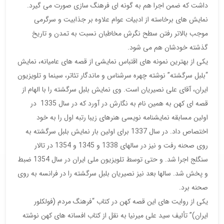
داشت که ضمن اجرا هم به گونه ای فرهنگ سازی صورت می گیرد.
نمایش های برخاسته از ادبیات عوام علاوه بر جذابیت و سرگرمی
موجب بالاتر رفتن سطح نگرش مخاطبان نسبت به تمدن و تاریخ
گذشته خودشان هم می شود.
یکی از بهترین نمونه های اقتباس نمایشی از قصه های عامیانه، نمایش
“بلبل سرگشته” نوشته چهره سرشناس و ماندگار تئاتر، سینما و تلویزیون
ایران، آقای علی نصیریان است. وی نمایش بلبل سرگشته را با الهام از
قصه ای کهن به همین نام به نگارش در آورد که در سال 1335 در
اولین مسابقه نمایشنامه نویسی هنرهای زیبا رتبه اول را به خود
اختصاص داد. در سال 1337 برای اولین بار نمایش بلبل سرگشته به
روی صحنه رفت و نیز در سالهای 1338 و 1345 و 1354 در تالار
سنگلج اجرا شد. و حتی توسط تلویزیون ملی ایران در سال 1354 ضبط
و پخش شد. سالها بعد نیز نصیریان بلبل سرگشته را در فرانسه به روی
صحنه برد.
یکی از روایت های این قصه کهن در کتاب “فرهنگ مردم (فولکلور
ایران)” تألیف سید علی میرنیا به نقل از کتاب افسانه های کهن نوشته