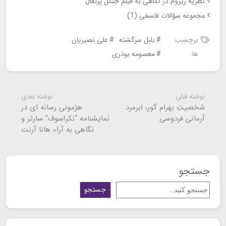
نظریه ریزوم در نگاهی به فیلم جنگل پرتقال
مجموعه سؤالات فلسفی (1)
برچسب
بلبل سرگشته
علی نصیریان
ها:
معصومه بوذری
نوشته قبلی
نوشته بعدی
شخصیتِ بهرام گور، ابرمرد
هژمونی رسانه ای در
آرمانی فردوسی
نمایشنامه “نکراسوف” سارتر و
نگاهی به آراء هانا آرنت
جستجو
جستجو