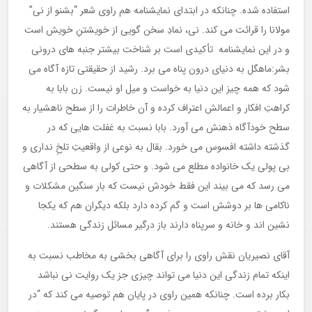
استفاده شده. چنانکه در ابتدای نمایشنامه هم راوی شعر “بشنو از نی”
مولانا را قرائت می کند. نی، نمادِ سخن گویی از خویشتنِ خویش است
و در این نمایشنامه تأکیدی است بر شناخت بیشتر جنبه های درونی
بشر:ماهگل به دنیای درون پناه می برد. رشید از حقیقتی تازه آگاه می
شود که همه چیز این دنیا به خواست و میل او نیست. زن بابا به
کراهتِ افکار و اعمالش اعتراف کرده و آن خاطرات را از سطح ناهشیار به
سطح خودآگاه ذهنش می آورد. بابا نسبت به غفلت هایی که در
گذشته داشته افسوس می خورد. بقال به نوعی از واقعیتِ تلخِ نداری و
بی پولی یک خانواده مطلع می شود. و حتی کولی به سطحی از آگاهی
می رسد که می بیند این فقط خودش نیست که بار سنگین مشکلات و
ناکامی ها بر دوشش است و گم کرده دارد بلکه دیگران هم که یکجا
نشین اند و خانه و سرپناه دارند باز درگیر مسائل زندگی هستند.
آقای نصیریان نقش راوی را برای آگاهی بخشی به مخاطب نسبت به
اینکه تمام زندگی این دنیا می تواند چیزی جز یک روایت نی نباشد
بکار برده است. چنانکه همین راوی در پایان هم توصیه می کند که “در