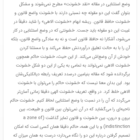
وضع استثنایی در مقاله «نقد خشونت» مطرح نمی‌شوند و مشكل
بتوان گفت این دو مقوله چه نسبتی دارند با خشونت واضع قانون و
خشونت حافظ قانون. ریشه ابهام «خشونت الاهی» را شاید دقیقاً در
غیبت این دو مقوله باید جست. خشونتی كه در وضع استثنایی در كار
می‌شود، آشكارا نه حافظ قانون است و نه به سادگی واضع قانون، بلكه
آن را با به حالت تعلیق درآوردنش حفظ می‌كند و با مستثنا كردن
خودش از آن وضع‌اش می‌كند. از این حیث، خشونت حاكم همچون
خشونت الاهی نمی‌تواند به تمامی به یكی از این دو شكل خشونت
برگردانده شود كه مقاله بنیامین درصدد تعریف رابطه دیالكتیكی‌شان
بود. این بدان معنا نیست كه خشونت حاكم را می‌توان با خشونت
الاهی خلط كرد. در واقع، تعریف خشونت الهی دقیقا زمانی آسان‌تر
می‌گردد كه آن را در نسبت با وضع استثنایی لحاظ كنیم. خشونت حاكم
ناحیه‌ای را می‌گشاید كه در آن نمی‌توان بین قانون و طبیعت، بین
برون و درون، بین خشونت و قانون تمایز گذاشت (a zone of
indistinction) و با این همه‌، حاكم دقیقا همان كسی است كه امكان
تصمیم گرفتن درباره این دو را نگاه می‌دارد؛ درست به همان میزان كه