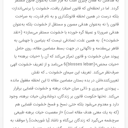
به هدفش كه همان چیزی است كه قرار است به‌عنوان قانون مستقر
گردد. اما در لحظه‌ای كه قانون استقرار یافت، خشونت را برنمی‌اندازد؛
بلكه درست در همین لحظه قانونگذاری و به نام قدرت، به صراحت
قانون را نه به‌عنوان هدفی مصون و مستقل از خشونت بلكه به‌عنوان
هدفی ضرورتا و عمیقا گره خورده با خشونت مستقر می‌سازد»‌ («نقد
خشونت»). به همین علت، تصادفی نیست كه بنیامین با جهشی به
ظاهر بی‌مقدمه و ناگهانی در جهت بسط مضامین مقاله، روی حامل
پیوند میان خشونت و قانون تمركز می‌كند كه آن را «حیات برهنه» یا
«حیات محض»(blosses leban)6 می‌نامد و از تعریف خشونت الهی
صرف‌نظر می‌كند. تعریف این سیمای خشونت ـ كه نقش
تعیین‌كننده‌اش در بده بستان مضامین مقاله تا این لحظه مغفول مانده
ـ پیوندی ضروری و ذاتی میان حیات برهنه و خشونت قضایی برقرار
می‌كند. نه‌تنها حكومت قانون بر زندگان، دوشادوش حیات برهنه، وجود
دارد و معدوم می‌شود بلكه حتی نسخ و فسخ خشونت قضایی هم
(كه به یك معنی هدف مقاله است) «از معصیت حیات برهنه طبیعی
سرچشمه می‌گیرد كه زندگان بی‌گناه و ناشاد [یا شوربخت] را موظف به