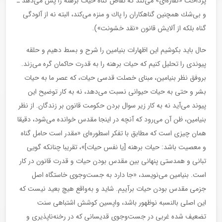
پرداخت «كفاره‌ای» می‌كند كه تقاص گناه حیات برهنه را پس می‌دهد ـ
و بی‌شك همچنین گناهكاران را پاك و منزه می‌كند، البته نه از آلودگی
گناه بلكه از آلایش قانون «نقد خشونت»).
حال باید بكوشیم این اظهارات بنیامین را شرح و بسط دهیم و حلقه
پیوندی را تحلیل كنیم كه حیات برهنه را به قدرت حاكمان گره می‌زند.
بروفق نظر بنیامین، مبنای خصلت قدسی حیات، كه عصر ما به حیات
بشر و حتی به حیات حیوانی نسبت می‌دهد، نه به كار توضیح این
پیوند می‌آید نه به كار زیر سوال بردن حكومت قانون بر زندگان. از نظر
بنیامین، ظن آن می‌رود كه آنچه در اینجا مقدس خوانده می‌شود، دقیقا
همان چیزی است كه مطابق با تفكر اسطوره‌ای «مقدر است حامل گناه
و معصیت باشد: حیات برهنه [یا نفس حیات]»، تقریبا چنانكه گویی
تبانی و همدستی پنهانی بین مقدس بودن حیات و قدرت قانون در كار
است. بنیامین می‌نویسد، «جا دارد به جست‌وجوی خاستگاه اصل
جزمی مقدس بودن حیات برآییم. شاید و به‌واقع هیچ بعید نیست كه
این اصلی بالنسبه نوظهور باشد، واپسین كوشش اشتباهی سنت
تضعیف شده غربی در جست‌وجوی قدیسانی كه در رخنه‌ناپذیری و