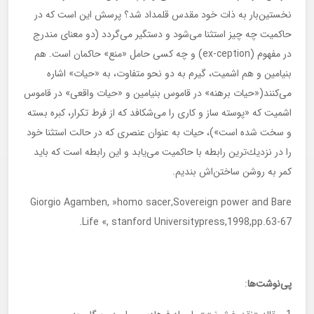
نخستین‌بار به ذات خود مقدس قلمداد شد؟ پرسش این است كه در
حاكمیت چه چیز استثنا می‌شود و دستگیر می‌گردد (دو معنای مندرج
در مفهوم (ex-ception) و چه كسی حامل «منع» حاكمان است. هم
بنیامین و هم اشمیت، گیرم به دو نحو متفاوت، به «حیات» اشاره
می‌كنند(«حیات برهنه» در قاموس بنیامین و «حیات واقعی» در قاموس
اشمیت كه «پوسته ساز و كاری را می‌شكافد كه از فرط تكرار، كبره بسته
و سخت شده است»)،‌ حیات به عنوان عنصری كه در حالت استثنا خود
را در نزدیك‌ترین رابطه با حاكمیت می‌یابد و این رابطه است كه باید
كمر به روشن ساختن‌اش بندیم.
Giorgio Agamben, »homo sacer,Sovereign power and Bare
Life «, stanford Universitypress,1998,pp.63-67.
پی‌نوشت‌ها
: