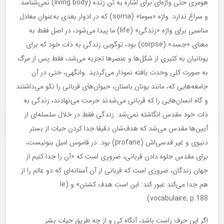
هومری حتی واژه‌‌ای برای اشاره به تن زنده (living body) نمی‌شناسد
و سراغ ندارد. واژه «سوما» (soma) كه در ادوار بعدی به‌عنوان معادل
مناسبی برای واژه «زندگی» (life) ما پیدا می‌شود، در اصل فقط به
معنای «جسد» (corpse) بود، توگویی زندگی به ذات خود كه برای
یونانیان به كثیری از شكل‌ها و عنصرها تجزیه می‌شد، فقط پس از مرگ
به صورت كلی وحدت یافته نمودار می‌گردید. وانگهی، حتی در آن
جامعه‌هایی كه، مانند یونان باستان، حیوان‌های قربانی را نكو می‌داشتند
و گاه انسان‌هایی را كه قربانی می‌شدند حرمت می‌نهادند، زندگی به
ذات خود مقدس انگاشته نمی‌شد. زندگی فقط در خلال سلسله‌ای از
آیین‌ها مقدس می‌شد كه هدف‌شان دقیقا جدا كردن حیات از بستر
دنیوی و غیر قدسی‌اش (profane) بود. در قاموس امیل بنونیست،
برای مقدس جلوه دادن قربانی، ضروری است كه «آن را جدا كنیم از
جهان زندگان، ضروری است كه قربانی از آن آستانه‌ای كه دو عالم را از
هم جدا می‌كند عبور كند: این است هدف كشتن» و (le
vocabulaire, p.188).
اگر این حرف راست باشد، آنگاه كی و از چه طریق حیات بشر