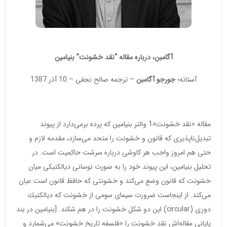
آگامبن، درباره مقاله “نقد خشونت” بنیامین
آستانه؛
جورجو آگامبن
– ترجمه صالح نجفی – 10 آذر 1387
مقاله «نقد خشونت»1 والتر بنیامین كه پرده برمی‌دارد از پیوند
تبدیل‌ناپذیری كه قانون و خشونت را متحد می‌سازد، مقدمه لازم و
حتی هم امروز واجب هر كاوشی درباره سرشت حاكمیت است. در
تحلیل بنیامین، این پیوند خود را به صورت نوسانی دیالكتیكی میان
خشونت كه قانون وضع می‌كند و خشونتی كه حافظ قانون است عیان
می‌كند. از اینجاست ضرورت سیمای سومی از خشونت كه دیالكتیك
دوری (circular) این دو شكل خشونت را در هم شكند. [بنیامین در بند
پایانی مقاله‌اش نقد خشونت را «فلسفه تاریخ خشونت» می‌شمارد و