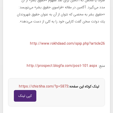
صرف یا محض كه آگامبن برای نقد مفهوم «حقوق بشر» از آن
مدد می‌گیرد. آگامبن در مقاله «فراسوی حقوق بشر» می‌نویسد:
«حقوق بشر به محضی كه نتوان از آن به عنوان حقوق شهروندان
یك دولت سخن گفت كارایی خود را به كلی از دست می‌دهد».
http://www.rokhdaad.com/spip.php?article26
منبع:
http://prospect.blogfa.com/post-101.aspx
لینک کوتاه این صفحه:
https://chistiha.com/?p=5873
کپی لینک