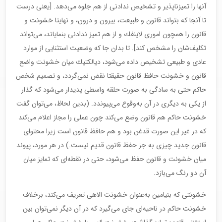
آنها را تمیزناپذیر و تشخیص ندادنی از هم جلوه می‌دهد. [یعنی درست
تا آنجا كه بتواند قانون و طبیعت، بیرون و درون، و نهایتا خشونت و
قانون را همچون اموری لاینفك و از هم تمیز ندادنی بنمایاند، می‌تواند
تكلیف‌شان را مشخص كند]. تا بدان جا كه وضعیت استثنایی از موارد
عادی و طبیعی تشخیص داده می‌شود، دیالكتیك میان خشونت واضع
قانون و خشونت حافظ قانون حقیقتا نقض نمی‌گردد، و تصمیم شخص
حاكم حتی به سادگی به صورت حلقه واسطی پدیدار می‌شود كه گذار
از یكی به دیگری در آن به‌وقوع می‌پیوندد. (بدین لحاظ، می‌توان گفت
خشونت حاكم هم قانون وضع می‌كند چون عملی را مجاز اعلام می‌كند
كه در غیر این صورت قدغن بود و هم حافظ قانون است زیرا محتوای
قانون جدید چیزی به جز حفظ قانون قدیم نیست.) در هر مورد، پیوند
میان خشونت و قانون حفظ می‌شود، حتی در نقطه‌ای كه تمایز میان
آن دو رنگ می‌بازد.
خشونتی كه بنیامین به‌عنوان خشونت الاهی تعریف می‌كند، برخلاف
خشونت حاكم در ناحیه‌ای جای می‌گیرد كه در آن دیگر نمی‌توان بین