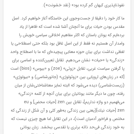
نفوذناپذیری كیهان گم كرده بود» (نقد خشونت»).
ما كار خود را دقیقا از جست‌وجوی این خاستگاه آغاز خواهیم كرد. اصل
مقدس بودن حیات برای ما آنچنان آشنا شده است كه ظاهرا از یاد
برده‌ایم كه یونان باستان كه اكثر مفاهیم اخلاقی سیاسی خویش را
وامدار آن‌ هستیم نه فقط از این اصل غافل بود بلكه حتی اصطلاحی یا
لفظی نداشت برای بیان حوزه معنایی پیچیده‌ای كه ما با اصطلاح واحد
«زندگی» یا «حیات» نشان می‌دهیم. تقابل تعیین‌كننده و اساسی برای
پا گرفتن سیاست غربی، تقابل «زوئی» (zoe) و «بیوس» (bios) است
[كه در زبان‌های اروپایی بین «زوئولوژی» (جانورشناسی) و «بیولوژی»
(زیست‌شناسی) دیده می‌شود كه البته تمایز معناشناختی‌شان از میان
رفته، چون ما دیگر مانند یونانیان برای بیان آنچه از كلمه «زندگی»
می‌فهمیم دو واژه نداریم]، تقابل بین zen [حیات محض] و eu
zen [حیات نیك](یعنی بین زندگی به‌طور كلی و آن شكل از زندگی كه
مختص و فراخور آدمیان است)، در این تقابل اما هیچ چیزی نیست كه
به خود زندگی فی‌حد ذاته برتری یا تقدسی ببخشد. زبان یونانی