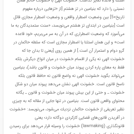
استثنا و قاعده تمایز گذاشت. خشونت الهی با خشونت حاكم همان
نسبتی را دارد كه بنیامین در تز هشتم [از «تزهایی درباره مفهوم
تاریخ»5] بین وضعیت اضطرار واقعی و وضعیت اضطرار مجازی قائل
است [بنیامین در ابتدای تز هشتم می‌نویسد، «سنت ستمدیدگان به ما
می‌آموزد كه وضعیت اضطراری كه در آن به سر می‌بریم، خود قاعده
است» و این همان استثنا یا اضطرار مجازی است كه سلطه حاكمان در
گرو دوام و استمرار آن است.] از همین روی [یعنی تا بدان جا كه
خشونت الهی نه یكی از اقسام خشونت در میان انواع دیگرش بلكه
فقط به معنای پاره كردن پیوند میان خشونت و قانون باشد)، بنیامین
می‌تواند بگوید خشونت الهی نه واضع قانون نه حافظ قانون بلكه
ناسخ قانون است. خشونت الهی نشان می‌دهد پیوند میان دو شكل
خشونت ـ و حتی از این بیش پیوند میان خشونت و قانون ـ یگانه
محتوای واقعی قانون است. بنیامین در تنها جایی از مقاله كه به چیزی
نظیر تعریفی از خشونت حاكمان نزدیك می‌شود، می‌نویسد: «خشونت
در آفریدن قانون‌های قضایی كاركردی دوگانه دارد؛ یعنی
قانونگذاری (lawmaking) خشونت را وسیله قرار می‌دهد برای رسیدن