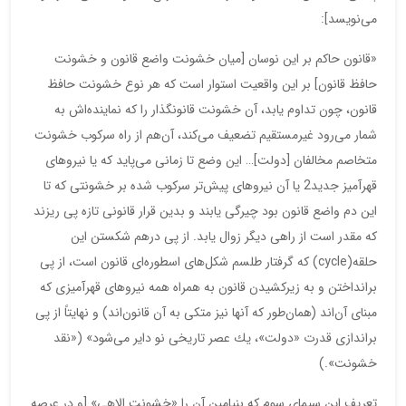
می‌نویسد]:
«قانون حاكم بر این نوسان [میان خشونت واضع قانون و خشونت
حافظ قانون] بر این واقعیت استوار است كه هر نوع خشونت حافظ
قانون، چون تداوم یابد، آن خشونت قانونگذار را كه نماینده‌اش به‌
شمار می‌رود غیرمستقیم تضعیف می‌كند، آن‌هم از راه سركوب خشونت
متخاصم مخالفان [دولت]… این وضع تا زمانی می‌پاید كه یا نیروهای
قهرآمیز جدید2 یا آن نیروهای پیش‌تر سركوب شده بر خشونتی كه تا
این دم واضع قانون بود چیرگی یابند و بدین قرار قانونی تازه پی ریزند
كه مقدر است از راهی دیگر زوال یابد. از پی درهم شكستن این
حلقه(cycle) كه گرفتار طلسم شكل‌های اسطوره‌ای قانون است، از پی
برانداختن و به زیركشیدن قانون به همراه همه نیروهای قهرآمیزی كه
مبنای آن‌اند (همان‌طور كه آنها نیز متكی به آن قانون‌اند) و نهایتاً از پی
براندازی قدرت «دولت»، یك عصر تاریخی نو دایر می‌شود» («نقد
خشونت».)
تعریف این سیمای سوم كه بنیامین آن را «خشونت الاهی» [و در عرصه