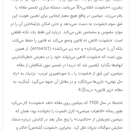
بشری، «خشونت انقلابی»]3 می‌نامد، مسئله مركزی تفسیر مقاله را
رقم می‌زند. بنیامین در واقع هیچ معیار ایجابی برای تعیین هویت این
شق سوم خشونت به دست نمی‌دهد و حتی امكان باز‌شناختن آن را در
موارد ملموس و مشخص نفی می‌كند. درباره این فقط یك نكته قطعی
است: خشونت الاهی نه قانون وضع می‌كند نه قانون را حفظ می‌كند،
بلكه آن را «برمی‌اندازد» و «به زیر می‌كشد» (entsetzt). از همین
روی است كه خشونت الاهی می‌تواند خود را در معرض خطرناك‌ترین
ابهام‌ها بگذارد (همین شد كه دریدا در تفسیر موی شكافش از مقاله
بنیامین، این شق از خشونت را ـ با سوءتعبیری غریب- نزدیك به «راه
حل نهایی» نازی‌ها می‌انگارد و در مقابل آن جبهه می‌گیرد. [بنگرید به
مقاله «زور قانون» دریدا]).4
احتمالا در سال 1920 كه بنیامین روی مقاله «نقد خشونت» كار می‌كرد
هنوز رساله «الاهیات سیاسی» كارل اشمیت را نخوانده بود؛ همان كه
بنیامین تعریفش از «حاكمیت» را پنج سال بعد در كتابش درباره منشاء
نمایش سوگناك باروك نقل كرد. بنابراین، خشونت [شخص] حاكم و