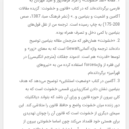
مقاله «نقد خشونت» را مراد فرهادپور و امید مهرگان به
فارسی برگردانده‌اند كه در كتاب «قانون و خشونت: گزیده مقالات
آگامبن و اشمیت و بنیامین و…» (نشر فرهنگ صبا، 1387، صص
208-175) به چاپ رسیده است. ترجمه من از نقل قول‌های
بنیامین با كمی دخل و تصرف همراه بوده.
«خشونت» همان‌طور كه مترجمان مقاله بنیامین توضیح
داده‌اند ترجمه واژه آلمانیGewalt است كه به معنای «زور» و
توسعا «قدرت» هم است. ادموند جفكات (مترجم انگلیسی) در
این فقره از واژهforces استفاده كرده من به «نیروهای
قهرآمیز» برگردانده‌ام.
آگامبن در كتاب «وضعیت استثنایی» توضیح می‌دهد كه هدف
بنیامین نشان دادن امكان‌پذیری قسمی خشونت است كه به
كلی بیرون از حوزه قانون و ورای آن باشد كه بتواند دیالكتیك
دور زننده میان خشونت واضع و حافظ قانون را متلاشی كند. این
سیمای دیگری از خشونت است كه قانون آن را چونان تهدیدی
برای هستی خود قلمداد می‌كند چون اساسا خشونتی بیرون از