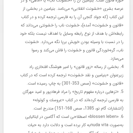
حوزه قانون است. بنیامین آن را «خشونت ناب» یا «الاهی» و در
عرصه بشری «خشونت انقلابی» می‌نامد. بنیامین در بخشی از
این كتاب (كه جواد گنجی آن را به فارسی ترجمه كرده و در كتاب
«قانون و خشونت» آمده)، خشونت ناب را خشونتی می‌داند كه
رابطه‌اش با هدف از نوع رابطه وسایل با اهداف نیست بلكه خود
را در نسبت با وسیله بودن خویش برپا نگه می‌دارد. خشونت
ناب، گره‌خوردگی قانون و خشونت را فاش می‌كند و رسوا
می‌سازد.
بخشی از رساله «زور قانون» را امیر هوشنگ افتخاری راد
زیرعنوان «بنیامین و نقد خشونت» ترجمه كرده است كه در كتاب
«قانون و خشونت» (صص 353-301) به چاپ رسیده است.
«تزهایی درباره مفهوم تاریخ» را مراد فرهادپور و امید مهرگان
به فارسی ترجمه كرده‌اند كه در كتاب «عروسك و كوتوله»
(انتشارات گام نو، 1385، صص 168-151) مندرج است.
«blossen leben» اصطلاحی است كه آگامبن در ایتالیایی
به‌صورت nuda vitaبه كار برده است و دلالت دارد به حیات