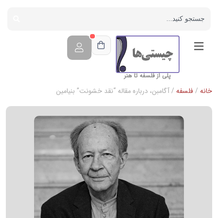
پلی از فلسفه تا هنر
خانه
/
فلسفه
/ آگامبن، درباره مقاله “نقد خشونت” بنیامین