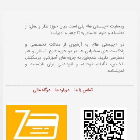
وبسایت «چیستی ها» پلی است میان حوزه نظر و عمل: از
«فلسفه و علوم اجتماعی» تا «هنر و ادبیات»
در «چیستی ها»، به آرشیوی از مقالات تخصصی و
پادکست های سخنرانی ها، در دو حوزه علوم انسانی و هنر
دسترسی دارید. همچنین به جزوه های آموزشی، درسگفتار،
تلخیص، تألیف، ترجمه، و اتودهایی برای
فیلمنامه و
نمایشنامه.
تماس با ما
درباره ما
درگاه مالی