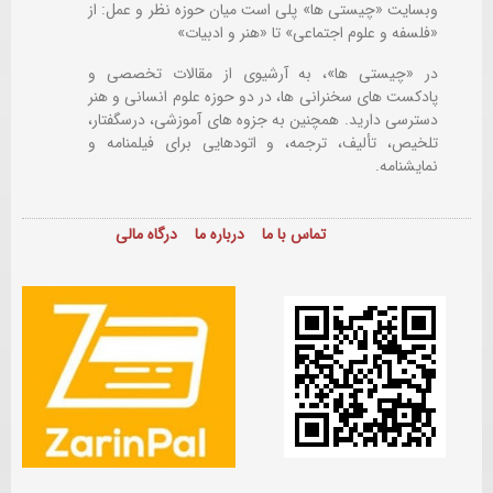
وبسایت «چیستی ها» پلی است میان حوزه نظر و عمل: از
«فلسفه و علوم اجتماعی» تا «هنر و ادبیات»
در «چیستی ها»، به آرشیوی از مقالات تخصصی و
پادکست های سخنرانی ها، در دو حوزه علوم انسانی و هنر
دسترسی دارید. همچنین به جزوه های آموزشی، درسگفتار،
تلخیص، تألیف، ترجمه، و اتودهایی برای
فیلمنامه و
نمایشنامه.
تماس با ما
درباره ما
درگاه مالی