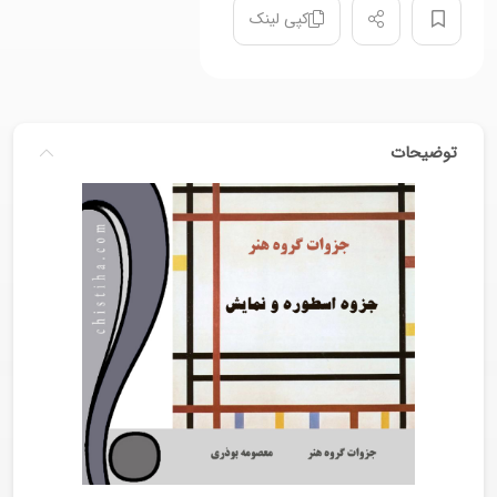
کپی لینک
توضیحات