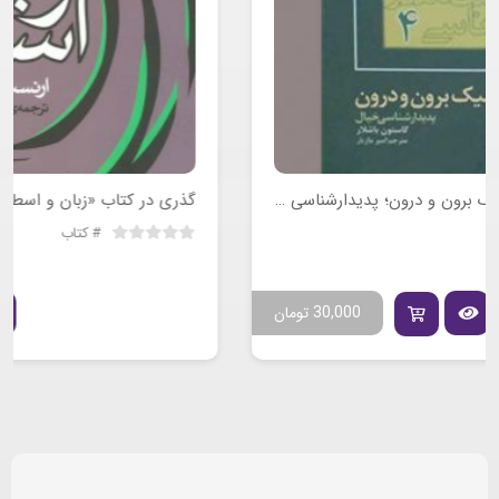
گذری در کتاب «زبان و اسطوره» ارنست کاسیرر
کتاب
50,000
تومان