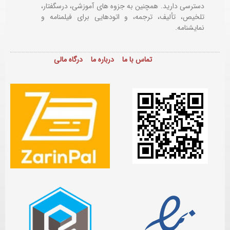
دسترسی دارید. همچنین به جزوه های آموزشی، درسگفتار،
تلخیص، تألیف، ترجمه، و اتودهایی برای
فیلمنامه و
نمایشنامه.
تماس با ما
درباره ما
درگاه مالی