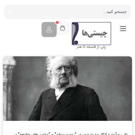
پلی از فلسفه تا هنر
نفی سنّت و انکار مدرنیسم، در “روسمرسهلم” و “ستون های جامعه” ی