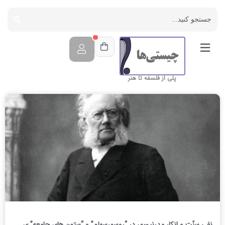
پلی از فلسفه تا هنر
نفی سنّت و انکار مدرنیسم، در “روسمرسهلم” و “ستون های جامعه” ی