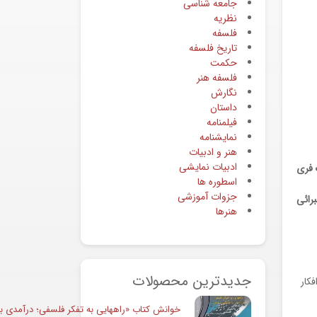
جامعه شناسی
نظریه
فلسفه
تاریخ فلسفه
حکمت
فلسفه هنر
نگارش
داستان
فیلمنامه
نمایشنامه
هنر و ادبیات
ادبیات نمایشی
 فری
اسطوره ها
جزوات آموزشی
رائی
هنرها
جدیدترین محصولات
کار
خوانش کتاب «راههایی به تفکر فلسفی؛ درآمدی به