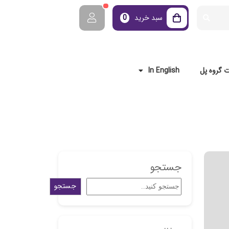
سبد خرید
0
 گروه پل
In English
جستجو
جستجو