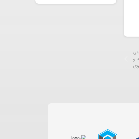
عدی
 و
وی