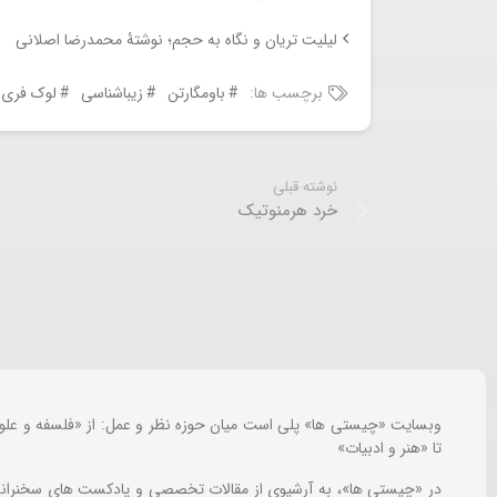
لیلیت تریان و نگاه به حجم؛ نوشتۀ محمدرضا اصلانی
برچسب ها:
باومگارتن
زیباشناسی
لوک فری
نوشته قبلی
خرد هرمنوتیک
وبسایت «چیستی ها» پلی است میان حوزه نظر و عمل: از «فلسفه و علو
تا «هنر و ادبیات»
در «چیستی ها»، به آرشیوی از مقالات تخصصی و پادکست های سخنرانی