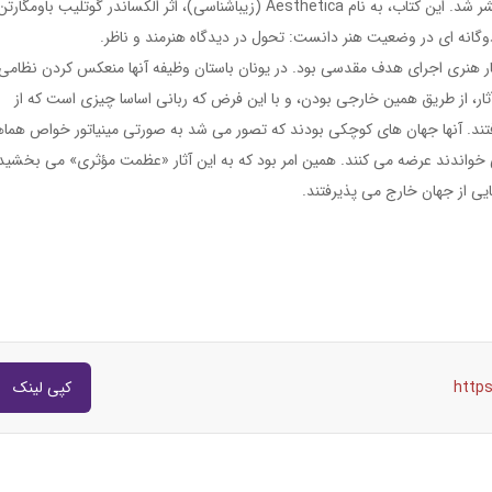
نخستین کتابی که عنوان «زیباشناسی» داشت در ۱۷۵۰ منتشر شد. این کتاب، به نام Aesthetica (زیباشناسی)، اثر الكساندر گوتلیب باومگار
گانه ای در وضعیت هنر دانست: تحول در دیدگاه هنرمند و ناظر.
ثار هنری اجرای هدف مقدسی بود. در یونان باستان وظیفه آنها منعکس کردن نظامی
آثار، از طریق همین خارجی بودن، و با این فرض که ربانی اساسا چیزی است که از
ند. آنها جهان های کوچکی بودند که تصور می شد به صورتی مینیاتور خواص هما
 خواندند عرضه می کنند. همین امر بود که به این آثار «عظمت مؤثری» می بخشید
هایی از جهان خارج می پذیرفتند.
http
کپی لینک