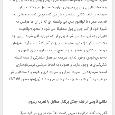
آمریکا هم‌زمان با انهدام‌ها، تسویه های درونی بومیان و کشاورزان و…،
و با فشارهای پی در پیِ بیرونی مهارجت‌ها عمل می کند. جریان
سرمایه در اینجا کانالی عظیم را حفر می کند، نوعی کمیت بخشی به
قدرت، همراه با کوانتوم های بی واسطه ای که در آن ها هرکس به
شیوۀ خود از گذر جریان پول محفوظ می شود (اسطوره-واقعیت
فقیرانی که ثروتمند می شوند برای آن که دوباره فقیر شوند از این جا
نشأت می گیرد): بدین سان همه چیز در آمریکا گرد می آید، هم‌زمان
درخت و کانال، ریشه و ریزوم. هیچ سرمایه داری جهان شمول و
به‌خودی‌خودی وجود ندارد، سرمایه در فصل مشترکی از همۀ اقسام
شکل‌گیری‌ها وجود دارد، و همواره به لحاظ سرشتی نوسرمایه‌داری
است؛ سرمایه‌داری صورت شرقی و صورت غربی خود، و دست‌کاری‌اش
در هر دوی آن ها را، هرچه بدتر خلق می کند.» (ریزوم، صص 66-67)
نکاتی تأویلی از فیلم جنگل پرتقال مطابق با نظریه ریزوم:
ذکر یک نکته در اینجا ضروری است که آنچه در پی می آید صرفاً