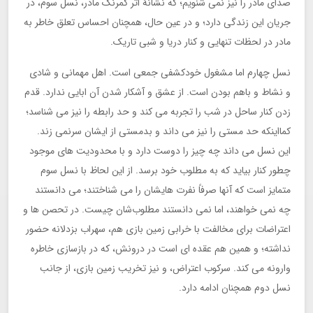
صدای مادر را نیز نمی شنویم؛ که نشانۀ اثر کمرنگ مادر، نسل سوم، در
جریان این زندگی دارد؛ و در عین حال، همچنان احساس تعلق خاطر به
مادر در لحظات تنهایی و کنار دریا و شبی تاریک.
نسل چهارم اما مشغول خودکشفی جمعی است. اهل مهمانی و شادی
و نشاط و باهم بودن است. از عشق و آشکار شدن آن ابایی ندارد. قدم
زدن کنار ساحل در شب را تجربه می کند و حد رابطه را نیز می شناسد؛
کمااینکه حد مستی را نیز می داند و بدمستی از ایشان سرنمی زند.
این نسل می داند چه چیز را دوست دارد و با محدودیت های موجود
چطور کنار بیاید که به مطلوب خود برسد. از این لحاظ با نسل سوم
متمایز است که آنها صرفاً نفرت هایشان را می شناختند؛ می دانستند
چه نمی خواهند، اما نمی دانستند مطلوب‌شان چیست. در تحصن ها و
اعتراضات برای مخالفت با خرابی زمین بازی هم، سهراب بزدلانه حضور
نداشته؛ و همین هم عقده ای است در درونش، که در بازسازی خاطره
وارونه می کند. سرکوب اعتراض، و نیز تخریب زمین بازی، از جانب
نسل دوم همچنان ادامه دارد.