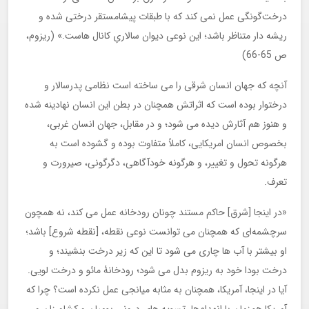
درخت‌گونگی عمل نمی کند که با طبقات پیشامستقر درختی شده و
ریشه دار متناظر باشد؛ این نوعی دیوان سالاریِ کانال هاست.» (ریزوم،
ص 65-66)
آنچه که جهان انسان شرقی را می ساخته است نظامی پدرسالار و
درختوار بوده است که اثراتش همچنان در بطن این انسان نهادینه شده
و هنوز هم آثارش دیده می شود؛ و در مقابل، جهان انسان غربی،
بخصوص انسان امریکایی، کاملاً متفاوت بوده و گشوده است به
هرگونه تحول و تغییر، و هرگونه خودآگاهی، دگرگونی، صیرورت و
تعرف.
«در اینجا [شرق] حاکم مستند چونان رودخانه عمل می کند، نه همچون
سرچشمه‌ای که همچنان می توانست نوعی نقطه، [نقطه شروع] باشد؛
او بیشتر با آب ها چاری می شود تا این که زیر درخت بنشیند؛ و
درخت بودا خود به ریزوم بدل می شود؛ رودخانۀ مائو و درخت لویی.
آیا در اینجا، آمریکا، همچنان به مثابه میانجی عمل نکرده است؟ چرا که