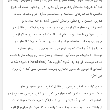
به این ترتیب جهان پست مدرن حالا صورت، و معنا و مفهومی پیدا می
کند که هرچند دست‌آوردهای دوران مدرن در آن دخیل است اما هیچ
تناسبی با ساختارهای مدرنیته و مدرنیسم ندارد. در وضعیت پست
مدرن، انسان با روابطی از پیش تعیین شده مواجه نیست و
اختیاراتش بسیار فراتر از دوران مدرن است و می تواند در مقابل هر
قدرت مرکزی بایستد و قد علم کند. اندیشۀ پست مدرن فراتر از هر
چارچوب و قالب سلسله مراتبی است، زیرا اساساً اندیشۀ انسان در
جریان زندگی است که به ظهور می رسد و چیزی از پیش معلوم
نیست. «اندیشه درخت‌گون نیست، و مغز ماده ای ریشه دار یا شاخه
شاخه نیست. آن‌چه به اشتباه “دارینه ها” (Dendrites) نامیده شده،
اتصالی از نورون ها درون بافتاری پیوسته تضمین نمی کند.» (ریزوم،
ص 54)
بدین ترتیب، تفکر ریزومی در مقابل تفکرات و برنامه‌ریزی‌های
درخت‌وار و قالب‌بندی شده قرار می گیرد. در شکل ریزومی همه چیز در
همه جانب رشد و گسترش می یابد و اینگونه نیست که صرفاً تحت
ارتباطات خطی و عمودی و فرمانبردارانه ساخته شود. «بسیاری از افراد