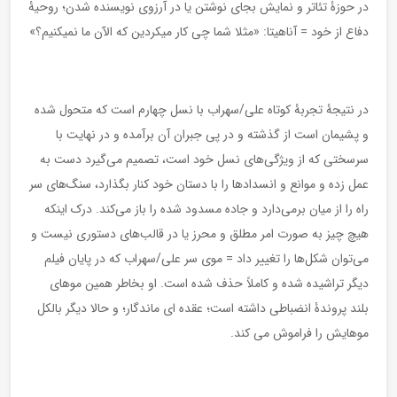
در حوزۀ تئاتر و نمایش بجای نوشتن یا در آرزوی نویسنده شدن؛ روحیۀ
دفاع از خود = آناهیتا: «مثلا شما چی کار میکردین که الآن ما نمیکنیم؟»
در نتیجۀ تجربۀ کوتاه علی/سهراب با نسل چهارم است که متحول شده
و پشیمان است از گذشته و در پی جبران آن برآمده و در نهایت با
سرسختی که از ویژگی‌های نسل خود است، تصمیم می‌گیرد دست به
عمل زده و موانع و انسدادها را با دستان خود کنار بگذارد، سنگ‌های سر
راه را از میان برمی‌دارد و جاده مسدود شده را باز می‌کند. درک اینکه
هیچ چیز به صورت امر مطلق و محرز یا در قالب‌های دستوری نیست و
می‌توان شکل‌ها را تغییر داد = موی سر علی/سهراب که در پایان فیلم
دیگر تراشیده شده و کاملاً حذف شده است. او بخاطر همین موهای
بلند پروندۀ انضباطی داشته است؛ عقده ای ماندگار؛ و حالا دیگر بالکل
موهایش را فراموش می کند.