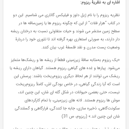
اشاره ای به نظریۀ ریزوم:
نظریه ریزوم را با نام ژیل دلوز و فیلیکس گاتاری می شناسیم. این دو
در کتاب “هزار فلات” از این که چگونه ریزوم ها یا زمین‌ساقه ها در
سطح زمین منتشر می شوند و حیات متفاوتی نسبت به درختان ریشه
دار دارند، به صورتی استعاری بهره گرفته اند تا تئوری خود را دربارۀ
وضعیت پست مدرن و نقد فلسفۀ غرب بیان کنند.
«یک ریزوم به‌مثابه ساقۀ زیرزمینی قطعاً از ریشه ها و ریشک‌ها متمایز
می‌شود. پیازها و غده های گیاهی ریزوم هستند. گیاهان دارای ریشه یا
ریشک می توانند از هر لحاظ دیگری ریزوم‌ریخت باشند: پرسش این
است که آیا زندگی گیاهی، در خاص بودگی اش، کاملاً ریزوم‌ریخت
نیست، حتی بعضی حیوانات در شکل گله ای شان، این چنین اند،
موش ها ریزوم هستند. لانه های زیرزمینی، با تمام کارکردهای
سکونت‌گاهی، ذخیره سازی، جابه جا کنندگی، فرارگاهی و گسلندگی
شان این چنین اند.» (ریزوم، ص 31)