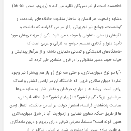
قطعه‌مند است، از امر بس‌گان تقلید می کند.» (ریزوم، صص 55-56)
مشابه وضعیت هر انسان با ساختار متفاوت حافظه‌های بلندمدت و
کوتاه‌مدت، جوامع نیز تجربیاتی را از سر می گذرانند که نظامات و
الگوهای زیستیِ متفاوتی را موجب می شود. یکی از مرزبندی‌های مورد
تأیید دلوز و گاتاری تقسیم جوامع به شرقی و غربی است که
خاستگاه‌های اندیشگی و تمدنی متمایزی داشته و از سرآغاز پیدایش و
حیات خود، مسیر متفاوتی را در قرون متمادی طی کرده اند.
«آیا دو نوع دیوان‌سالاری، و حتی سه نوع (و باز هم بیشتر) نیز وجود
ندارد؟ دیوان سالاری غربی: که خاستگاه آن در اراضی کشتی و املاک
زراعی است. ریشه ها و مزارع، درختان و نقش شان به مثابه مرزها
سرشماری بزرگ گیوم کشورگشا (ویلیام کشورگشا)، نظام فئودالی،
سیاست پادشاهان فرانسه، استقرار دولت بر اساس مالکیت، انتقال زمین
ها از طریق جنگ، دعاوی قضایی و ازدواج‌ها. آیا در شرق دیوان‌سالاری
همین گونه است؟ مسلماً، معرفیِ شرقی دارای ریزوم و درون ماندگاری
به غایت ساده است؛ اما دولت در شرق بر اساس شاکله ای از