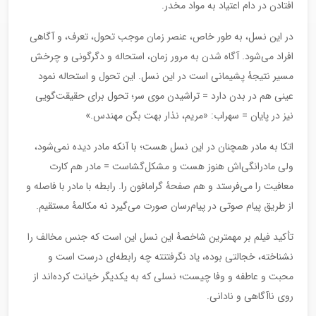
افتادن در دام اعتیاد به مواد مخدر.
در این نسل، به طور خاص، عنصر زمان موجب تحول، تعرف، و آگاهی
افراد می‌شود. آگاه شدن به مرور زمان، استحاله و دگرگونی و چرخش
مسیر نتیجۀ پشیمانی است در این نسل. این تحول و استحاله نمود
عینی هم در بدن دارد = تراشیدن موی سر؛ تحول برای حقیقت‌گویی
نیز در پایان = سهراب: «مریم، نذار بهت بگن مهندس.»
اتکا به مادر همچنان در این نسل هست؛ با آنکه مادر دیده نمی‌شود،
ولی مادرانگی‌اش هنوز هست و مشکل‌گشاست = مادر هم کارت
معافیت را می‌فرستد و هم صفحۀ گرامافون را. رابطه با مادر با فاصله و
از طریق پیام صوتی در پیام‌رسان صورت می‌گیرد نه مکالمۀ مستقیم.
تأکید فیلم بر مهمترین شاخصۀ این نسل این است که جنس مخالف را
نشناخته، خجالتی بوده، یاد نگرفتتته چه رابطه‌ای درست است و
محبت و عاطفه و وفا چیست؛ نسلی که به یکدیگر خیانت کرده‌اند از
روی ناآگاهی و نادانی.