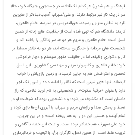
فرهنگ و هنر شدن) هر کدام تک‌افتاده، در جستجوی جایگاه خود، حالا
سر در یک کار غیر مرتبط دارند. و علی/سهراب آسیب‌دیده‌تر از سایرین
تازه به شغلی متزلزل رسیده، حق‌التدریس در مدرسه. خانم طاهری،
کارمند دانشگاه هم که تهی شده است از جذابیت های زنانه از همین
نسل است. خانم طاهری و مریم هر دو عناصر زنانگی را باخته اند و
شخصیت های مردانه را جایگزین ساخته اند، هر دو به ظاهر مسلط بر
کار و دشواریِ وظیفه، اما در حقیقت مقهور سیستم و دچار فراموشی
خود: خانم طاهری و کامپیوتر؛ مریم و مهندسی کشاورزی. این نسل
تحصن و اعتراضش هم به جایی نرسیده، و زمین بازی‌اش را خراب
کرده‌اند. تنها هژیر امینی است که تئاتر را ادامه داده و امروز تک اجرا
دارد با عنوان «مرثیۀ سکوت». و شخصیتی به نام فرید غلامی، که راز
داستان است که مکشوف می‌شود؛ و دانشجویی بوده که شیطنت او در
ضبط و پخش صدا و رازهای مریم و سهراب با آبروی آن‌ها بازی کرده و
تمام آینده و هستی این دو را به هم ریخته است؛ و در این جریان،
خود علی/سهراب هم خطاکار بوده است. و علت این خطا، ناآگاهی و
تربیت غلط است. از همین نسل، کارگران باغ، با تبعیت و فرمانبرداری