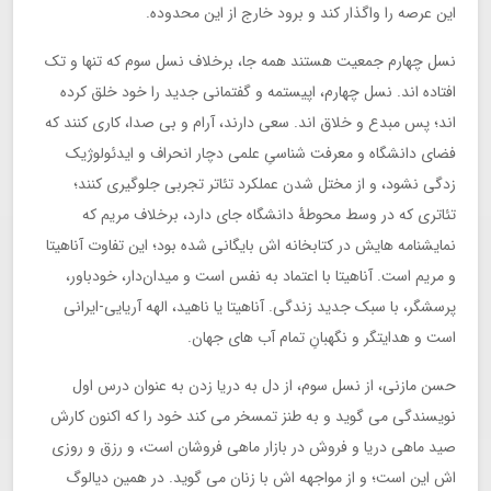
این عرصه را واگذار کند و برود خارج از این محدوده.
نسل چهارم جمعیت هستند همه جا، برخلاف نسل سوم که تنها و تک
افتاده اند. نسل چهارم، اپیستمه و گفتمانی جدید را خود خلق کرده
اند؛ پس مبدع و خلاق اند. سعی دارند، آرام و بی صدا، کاری کنند که
فضای دانشگاه و معرفت شناسیِ علمی دچار انحراف و ایدئولوژیک
زدگی نشود، و از مختل شدن عملکرد تئاتر تجربی جلوگیری کنند؛
تئاتری که در وسط محوطۀ دانشگاه جای دارد، برخلاف مریم که
نمایشنامه هایش در کتابخانه اش بایگانی شده بود؛ این تفاوت آناهیتا
و مریم است. آناهیتا با اعتماد به نفس است و میدان‌دار، خودباور،
پرسشگر، با سبک جدید زندگی. آناهیتا یا ناهید، الهه آریایی-ایرانی
است و هدایتگر و نگهبانِ تمام آب های جهان.
حسن مازنی، از نسل سوم، از دل به دریا زدن به عنوان درس اول
نویسندگی می گوید و به طنز تمسخر می کند خود را که اکنون کارش
صید ماهی دریا و فروش در بازار ماهی فروشان است، و رزق و روزی
اش این است؛ و از مواجهه اش با زنان می گوید. در همین دیالوگ