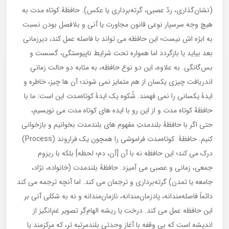
(نشان‌گذاری، ردّ عصبی، گرته‌برداری یا عکس). حافظۀ کوتاه مدت به
هیچ وجه سرسپار نوعی قانون مجاورت یا آنی و بلافصل بودن نسبت
به ابژه اش نیست؛ این حافظه می تواند با فاصله عمل کند، دیرزمانی
بعد بیاید یا بازگردد اما همواره تحت شرایط ناپیوستگی، گسست و
بس‌گانگی. به علاوه، این دو نوع حافظه، به مثابه دو حالت زمانیِ
اندریافت چیزی یکسان از هم متمایز نمی شوند؛ آن ها چیز، خاطره و
ایدۀ یکسانی را نمی فهمند. شُکوه یک ایدۀ کوتاه‌مدت این است: ما با
حافظۀ کوتاه مدت و از این رو با ایده های کوتاه مدت می نویسیم،
حتی اگر با حافظۀ بلندمدتِ مفهوم های بلندمدت بخوانیم و بازخوانی
کنیم. حافظۀ کوتاه‌مدت فراموشی را همچون یک فراروند (Process)
درک می کند؛ این حافظه نه با آن [آن، دم؛ لحظه] بلکه با ریزوم
جمعی، زمانی و عصبی می آمیزد. حافظۀ بلندمدت (خانواده، نژاد،
جامعه یا تمدن) گرته‌برداری و ترجمان می کند. اما آنچه ترجمه می کند
دائماً فاصله‌مندانه، پادزمان‌مندانه، نازمان‌مندانه و نه به شکلی آنی بر
این حافظه عمل می کند. درخت یا ریشه الهام‌گر تصویر غم‌انگیز از
اندیشه است که بی وقفه با آغاز وحدتی بلندمرتبه تر، که مرکزمند یا