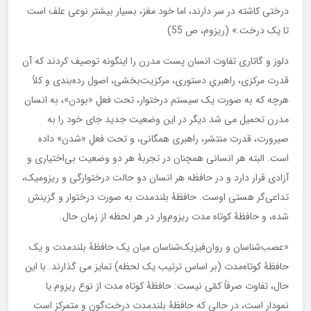
درختی کاشته در سر دارند، اما خود مغز، بسیار بیشتر نوعی علف است
تا یک درخت.» (ریزوم، ص 55)
دلوز و گاتاری تفاوت انسان پست مدرن را اینگونه توصیف کردند که آن
قدرت مرکزی، راهبریِ دستوری، مرکزیت‌بخشی، اصول رده‌بندی و کلاً
هرچه که به صورت یک سیستم درختوار، تحت فعلِ «بودن»، به انسان
مدرن تحمیل می شد دیگر در این وضعیت جدید جای خود را به
صیرورت، قدرت منتشر، راهبری همگانی، و تحت فعلِ «شدن» داده
است. البته هر انسانی همچنان در تجربۀ هر دو وضعیت بی‌اختیاری و
آزادی قرار دارد و در حافظه هر انسان دو حالت درختوارگی و ریزومیک،
تداعی‌گر هستی اوست. حافظۀ بلندمدت به صورت درختوار و گزینش
شده، و حافظۀ کوتاه مدت ریزوم‌وار در هر لحظه از زمان حال.
«عصب‌شناسان و روان‌فیزیک‌شناسان میان یک حافظۀ بلندمدت و یک
حافظۀ کوتاه‌مدت (بر اساس ترتیب یک لحظه) تمایز می گذارند. با این
حال، تفاوت صرفاً کمّی نیست: حافظۀ کوتاه مدت از نوع ریزوم یا
نمودار است، در حالی که حافظۀ بلندمدت درخت‌گون و متمرکز است