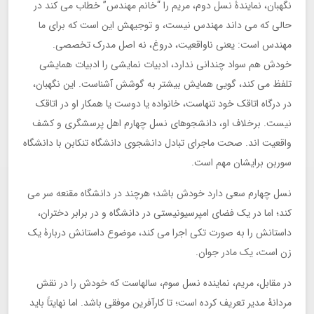
نگهبان، نمایندۀ نسل دوم، مریم را “خانم مهندس” خطاب می کند در
حالی که می داند مهندس نیست، و توجیهش این است که برای ما
مهندس است: یعنی ناواقعیت، دروغ، نه اصل مدرک تخصصی.
خودش هم سواد چندانی ندارد، ادبیات نمایشی را ادبیات همایشی
تلفظ می کند، گویی همایش بیشتر به گوشش آشناست. این نگهبان،
در درگاه اتاقک خود تنهاست، خانواده یا دوست یا همکار او در اتاقک
نیست. برخلاف او، دانشجوهای نسل چهارم اهل پرسشگری و کشف
واقعیت اند. صحت ماجرای تبادل دانشجوی دانشگاه تنکابن با دانشگاه
سوربن برایشان مهم است.
نسل چهارم سعی دارد خودش باشد؛ هرچند در دانشگاه مقنعه سر می
کند؛ اما در یک فضای امپرسیونیستی در دانشگاه و در برابر دختران،
داستانش را به صورت تکی اجرا می کند، موضوع داستانش دربارۀ یک
زن است، یک مادر جوان.
در مقابل، مریم، نماینده نسل سوم، سالهاست که خودش را در نقش
مردانۀ مدیر تعریف کرده است؛ تا کارآفرین موفقی باشد. اما نهایتاً باید