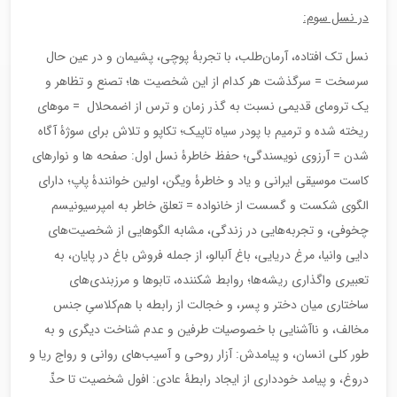
در نسل سوم:
نسل تک افتاده، آرمان‌طلب، با تجربۀ پوچی، پشیمان و در عین حال
سرسخت = سرگذشت هر کدام از این شخصیت ها؛ تصنع و تظاهر و
یک ترومای قدیمی نسبت به گذر زمان و ترس از اضمحلال = موهای
ریخته شده و ترمیم با پودر سیاه تاپیک؛ تکاپو و تلاش برای سوژۀ آگاه
شدن = آرزوی نویسندگی؛ حفظ خاطرۀ نسل اول: صفحه ها و نوارهای
کاست موسیقی ایرانی و یاد و خاطرۀ ویگن، اولین خوانندۀ پاپ؛ دارای
الگوی شکست و گسست از خانواده = تعلق خاطر به امپرسیونیسم
چخوفی، و تجربه‌هایی در زندگی، مشابه الگوهایی از شخصیت‌های
دایی وانیا، مرغ دریایی، باغ آلبالو، از جمله فروش باغ در پایان، به
تعبیری واگذاری ریشه‌ها؛ روابط شکننده، تابوها و مرزبندی‌های
ساختاری میان دختر و پسر، و خجالت از رابطه با هم‌کلاسیِ جنس
مخالف، و ناآشنایی با خصوصیات طرفین و عدم شناخت دیگری و به
طور کلی انسان، و پیامدش: آزار روحی و آسیب‌های روانی و رواج ریا و
دروغ، و پیامد خودداری از ایجاد رابطۀ عادی: افول شخصیت تا حدِّ