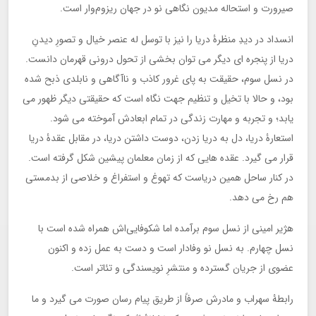
صیرورت و استحاله مدیون نگاهی نو در جهان ریزوم‌وار است.
انسداد در دیدِ منظرۀ دریا را نیز با توسل له عنصر خیال و تصورِ دیدنِ
دریا از پنجره ای دیگر می توان بخشی از تحول درونی قهرمان دانست.
در نسل سوم، حقیقت به پای غرور کاذب و ناآگاهی و نابلدی ذبح شده
بود، و حالا با تخیل و تنظیم جهت نگاه است که حقیقتی دیگر ظهور می
یابد؛ و تجربه و مهارت زندگی در تمام ابعادش آموخته می شود.
استعارۀ دریا، دل به دریا زدن، دوست داشتن دریا، در مقابل عقدۀ دریا
قرار می گیرد. عقده هایی که از زمان معلمان پیشین شکل گرفته است.
در کنار ساحل همین دریاست که تهوغ و استفراغ و خلاصی از بدمستی
هم رخ می دهد.
هژیر امینی از نسل سوم برآمده اما شکوفایی‌اش همراه شده است با
نسل چهارم. به نسل نو وفادار است و دست به عمل زده و اکنون
عضوی از جریان گسترده و منتشرِ نویسندگی و تئاتر است.
رابطۀ سهراب و مادرش صرفاً از طریق پیام رسان صورت می گیرد و ما