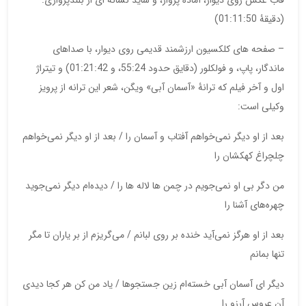
قاب عکس روی دیوار، آماده پرواز، و شاید نشانه ای از بلندپروازی.
(دقیقۀ 01:11:50)
– صفحه های کلکسیون ارزشمند قدیمی روی دیوار، با صداهای
ماندگار، پاپ، و فولکلور (دقایق حدود 55:24، و 01:21:42) و تیتراژ
اول و آخر فیلم که ترانۀ «آسمان آبی» ویگن، شعر این ترانه از پرویز
وکیلی است:
بعد از او دیگر نمی‌خواهم آفتاب و آسمان را / بعد از او دیگر نمی‌خواهم
چلچراغ کهکشان را
من دگر بی او نمی‌جویم در چمن ها لاله ها را / دیده‌ام دیگر نمی‌جوید
چهره‌های آشنا را
بعد از او هرگز نمی‌آید خنده بر روی لبانم / می‌گریزم از بر یاران تا مگر
تنها بمانم
دیگر ای آسمان آبی خسته‌ام زین جستجو‌ها / یاد من کن هر کجا دیدی
آن عروس آرزو را