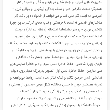
مدیریت هژیر امینی، و جمع شدن در پارتی و گذران شب در کنار
همدیگر؛ سخت نگرفتن دنیا و سبک زندگی اپیکوری و رواقی گری =
امیرعلی به آینده فکر نمی کند و می‌خواهد از خانواده دور باشد (از
ساختارهای قدیمی)؛ استحالۀ فرهنگی و تیپ بجای کاراکتر بدون چهرۀ
شاخص بودن = پوستر نمایشنامۀ استحاله (دقیقه 08:23) و پوستر
نمایشنامۀ «مرثیۀ سکوت» نویسنده، طراح و کارگردان: هژیر امینی،
زمینه پوستر: یک مرد بی چهره انگشت نشانه را به طرف مخاطب گرفته
و تکرار تصویر او در پایین، در تقابل با پوسترهایی از یاد و خاطرۀ علی
بهاریان، برندۀ جایزۀ بهترین نمایشنامۀ اولین جشنوارۀ دانشگاهی
نارنج، چهرۀ شاخص؛ حفظ خاطرۀ نسل سوم: یاد و خاطرۀ نمایش‌های
علی بهاریان؛ حفظ خاطرۀ نسل اول: تصویر پدربزرگ مهیار روی دیوار؛
نمایشی شدن جریان تئاتر؛ و اینکه تئاتر زنده است؛ روابط بی‌واهمه و
تجربۀ همنشین بودن با جنس مخالف؛ شکل عرفی جدیدی از هستی و
درک هستی و زندگی و پذیرش زندگی = پرسش‌های آناهیتا در
مهمانی دربارۀ تئاتر و دانشجویی و تمرین نمایشنامه خوانی او در
محوطۀ دانشگاه با موضوع زندگی و مادرانگی؛ عمل‌گرایی = کار عملی