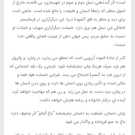
است؛ اثر کُندذهنیِ نسل دوم و سوم در شهرسازی؛ بی قاعده، خارج از
اصول منظر، که رابطۀ انسان و طبیعت را مانع شده است. مانعی است
برای دید و منظر به افق گشودۀ دریا. این دیگرآزاری در فرمالیسم
اخلاقی این نسل هم بروز دارد: خصلت دیگرآزاری سهراب و خیانت او
نسبت به عشق مریم. پس جهان ذهن از عینیتِ فضای واقعی جدا
نیست.
گذر از جادۀ الموت آرزویی است که تحقق می پذیرد در پایان؛ و پاترول
هم باید صرف هزینۀ چاپ نمایشنامه شود: شرجی، یک نقد اجتماعی که
از درون فرد به گسترۀ اجتماع می رسد. شرجی خصلت هوا، فضا و
مکان است؛ و تأثیر زیادی روی انسان ها دارد؛ و روی بدن انسان ها.
در پایان، مرد دست به عمل می زند. و زن هم که مهاجرت خواهد کرد،
آینده ای درکنار خانواده و ریشه هایش خواهد داشت.
پایان داستان، شباهت به داستان نمایشنامه “باغ آلبالو” اثر چخوف دارد؛
باغ به عمو فروخته و واگذار می شود.