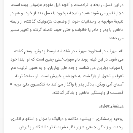
در این نسل، رابطه با فرادست، و آنچه ذیل مفهوم هژمونی بوده است،
دچار تغییر می شود: هم در نتیجۀ برخورد با نسل بعد از خود، و هم در
نتیجۀ مواجهه با وجدانیات خود، از وضعیت هژمونیک گذشته، از رابطه
عاطفی با پدر و مادر یا خانواده و حتی خود، فاصله گرفته و تغییر مسیر
می دهند.
نام سهراب در اسطوره: سهراب در شاهنامه توسط پدرش، رستم کشته
می شود. در این فیلم روند نام سهراب/علی چنین است که او ابتدا خود
را سهراب بهاریان می شناسد و بعد علی بهاریان. و به همین ترتیب هم
تعرف و تحول او بازگشت به خویشتن خویش است. او صفحۀ ترانۀ
آسمان آبی ویگن، یادگار پدر را واگذار می کند به کلکسیون دلیِ مریم =
گسست از وابستگی عاطفی و یادگار گذشته.
در نسل چهارم:
روحیه پرسشگری = پیشبرد مکالمه و دیالوگ با سؤال و استفهام انکاری؛
وحدت و زندگی جمعی = زیر نظر نشریه تئاتر دانشگاه و پذیرش