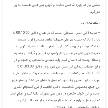
ماشین وار که چهرۀ شاخص ندارند و گویی بدن‌هایی هستند بدون
سوژگی.
از نسل چهارم:
– نمایندۀ این نسل، امیرعلی است، که در همان دقایق 00:10:00 تا
00:15:00 که پشت سر علی/سهراب شاهد مشاجرۀ او با سیستم
دانشگاه بود، در چهره و گفتارش، آرامش، رفاقت، حقیقت‌گویی و
حقیقت‌جویی‌اش در تقابل با علی/سهراب قرار می گرفت. و بعد به
واسطۀ اوست که داستان فیلم وارد مهمانی دانشجویان جدید و در
واقع حقیقت زندگی این نسل می شود و در دقایق 01:03:00 تا
01:13:00، عدم شناخت، عدم مفاهمه، و تفاوت رفتار و منش علی/
سهراب با این نسل وجه تمایز دو نسل را نشان می‌دهد. پرسش‌های
این جمع، بخصوص شخصیت دختر، آناهیتا، از نوع استفهام انکاری
است؛ و این خواب/خاطره در ذهن علی/سهراب نکتۀ کلیدی فیلم است
که این نسل چهارم جذب شاهکار نویسندگی او شده اند. اینان در
اجراهای دانشجویی، فعال هستند و