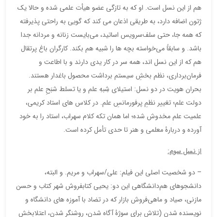
هم از این نسل است. او که به تازگی عضو هیأت علمی شده و حالا یک
ژتون اضافه دارد، به طریقی اذعان می کند که گویی به راحتی پذیرفته
که همه جا، حتی سلف‌سرویس اساتید، می‌بایست زنانه و مردانه جدا
باشد. و سابقاً می‌خواسته بچه ها را شبیه هم بکند. کارگران باغ پرتقال
هم که از این نسل اند، همه سر در کار یدی دارند و با اطاعت و
فرمان‌برداری، نظم بخشِ سیستم برداشت محصول باغدار هستند.
بحران هویت در دو نسل: استیلای شِبهِ علم و یا تسلط شبَحِ علم بر
دولت علم؛ تغییر نظمِ پرفورمانسِ علم. در کلاس های استاد کریمی،
علمیت علم مخدوش شده؛ اما همان تکه کلام سهراب، استاد را به خود
آورده و دربارۀ معلمی و هنر تا حدی تأمل کرده است.
از نسل سوم:
– دو شخصیت اصلی این فیلم: علی/سهراب و مریم. و البته،
دانشجوهای هم‌دانشگاهی این دو: یحیی کتابفروش شهر کتاب و حسن
مازنی، صیاد و ماهی‌فروش بازار که در تضاد با آموزه های دانشگاه و
نویسنده شدن (تلاش برای سوژۀ آگاه شدن، روشنگر شدن، اعتلابخش