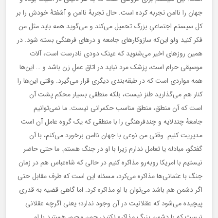
جهان را ناامن تجربه کرده است. حال تجربۀ ‌ناامن و آشفتۀ خودش را بر
کل سیستم اجتماعیِ بزرگ تحمیل می‌کند و می‌گوید همه باید مثل من
فکر کنید ولو این‌که سازوکارهای جامعه و درهای فرهنگی بسته ‌شود. در
همین روزهای اخیر می‌شنوید که عینک دودی نادرست است، آلات
موسیقی حرام است، پزشک مرد نباید در اتاق عملِ زن باشد و … این‌ها
همه مواردی است که در طبقه‌بندی دیگری قرار می‌گیرد. وقتی این‌ها را
کنار هم می‌گذارید طنز نیست، بلکه منطقی بسیار محکم پشت آن
است که آن منطق، منطق مناسب حکمرانی نیست. ما نمی‌توانیم
جامعۀ چندلایه و چندفرهنگی را با منطقی که یک گروه عامل آن است
مدیریت کنیم. وقتی من نوعی با جهان ناامن برخورد می‌کنم، با آن
گفتگو، مبادله یا تعامل ندارم زیرا با او در جنگ هستم. ما حتی حاضر
نیستیم با امریکا روبه‌رو مذاکره کنیم در حالی که شاه‌عباس هم در زمان
جنگ با عثمانی‌ها مذاکره می‌کرد، مسئله این است که طرف مقابل حتی
اگر دشمن هم باشد می‌توان با او مذاکره کرد. اما گاهی قضیه به قدری
پیچیده می‌شود که عقلانیت در آن وجود ندارد؛ یعنی اگرچه عقلانی
نیست که با دشمن بزرگ مذاکره نکنید، چون مجبور هستید با او