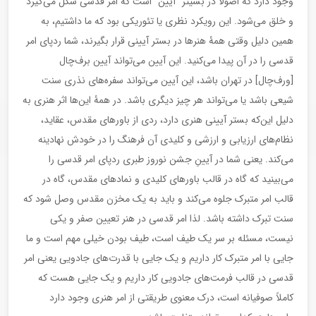
وجود دارد که اصولاً در بسیتر “آیین” است که امر قدسی شکل می‌گیرد
و خلق می‌شود. این رویکرد نظری یا تئوریکی بود که ما داشتیم، به
همین دلیل وقتی همۀ هنرها در بستر آیینی قرار بگیرند، شما ردپای امر
قدسی را در آن پیدا می‌کنید. این آیین می‌تواند آیین برف‌چال
[ورف‌چال] در تهران باشد، این آیین می‌تواند سفره‌های نذری سنت
شیعی باشد یا می‌تواند هر چیز دیگری باشد. در همۀ این‌ها اثر هنری به
دلیل این‌که بستر آیینی هنری دارد، ردی از باورهای مقدس، عقاید،
نظام‌های ارزیابی و ارزشی و کلیدی آن فرهنگ را در خودش نهادینه
می‌کند. یعنی شما در آیینِ جشن نوروز طبری ردپای امر قدسی را
می‌بینید که گاه در قالب باورهای کلیدی و نمادهای مقدس، گاه در
قالب امر متبرک جلوه می‌کند و باید به یک مخزن مقدس وصل شود که
سنت تبرک داشته باشد. لذا امر قدسی در هنر تعیین صفر و یکی
نیست، مسئله بر سر یک طیف است، طیف بودن خیلی مهم است و ما
جایی با امر متبرک کار داریم و یک جایی با قدرت‌های جادویی یعنی امر
قدسی در قالب فرمت‌های جادویی کار داریم و یک جایی هست که
کاملاً صوفیانه است، درک معنوی طریقتی از امر هنری وجود دارد