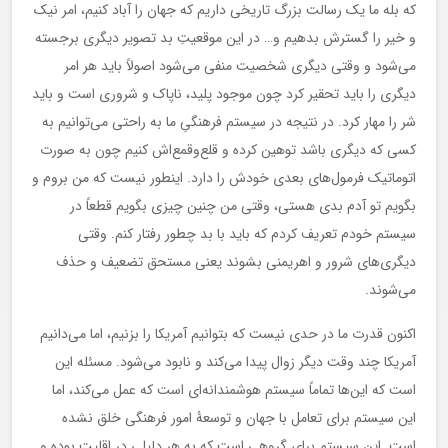
که بله ما یک رسالت بزرگ تاریخی داریم که جهان را آباد کنیم، امر نیک
و خیر را گسترش بدهیم و… در این موقعیتِ بد تصویر دیگری برجسته
می‌شود و وقتی دیگری شخصیت منفی می‌شود اصولاً باید هر امر
دیگری را باید تحقیر کرد چون موجود پلید، ناپاک و شروری است و باید
شر را مهار کرد. در نتیجه در سیستم فرهنگیِ ما به راحتی می‌توانیم به
کسی که دیگری باشد توهین کرده و قلع‌وقمع‌اش کنیم چون به صورت
اتوماتیک فرمول‌های بعدی خودش را دارد. اینطور نیست که من بروم و
بگویم تو آدم بدی هستی، وقتی من چنین چیزی بگویم قطعاً در
سیستم خودم تعریف کردم که باید با بد چطور رفتار کنم. وقتی
دیگری‌های شرور و اهریمنی بشوند یعنی مستحق تضعیف و حذف
می‌شوند.
اکنون قدرت ما در حدی نیست که بتوانیم آمریکا را بزنیم، اما می‌دانیم
آمریکا چند وقت دیگر زوال پیدا می‌کند و نابود می‌شود. مسئله این
است که این‌ها تماماً سیستم هوشمندانه‌ای است که عمل می‌کند، اما
این سیستم برای تعامل با جهان و توسعۀ امور فرهنگی خلق نشده
است. این سیستم برای گروهی است که به هر دلیلی در اقلیت بوده و