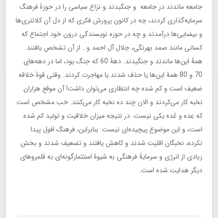
جامعه ماندند در جامعه و جنگیدند و نزاع سیاسی را در حوزۀ فرهنگ
سرمایه‌گذاری کردند، چه در کانون پرورش فکری که از دل آن کلانتری‌ها
و بیضایی‌ها درآمدند و چه در حوزه نویسندگی درون خود اجتماع که
کسانی مانند صمد بهرنگی، جلال آل احمد و… از آن تشخص یافتند.
همۀ این‌ها ماندند و جنگیدند. دهۀ 60 که جنگ بود، اما در دهه‌های
70 و 80 همۀ این‌ها یا حذف شدند یا مهاجرت کردند. وقتی قوۀ خلاقه
ضعیف است و کم شده چه انتظاری می‌توان داشت! آن موقع هزاران
نخبه کار می‌کردند و الان چند ده نخبه کار می‌کنند. خب مشخص است
که عِده و عُده یکی نیست. در نتیجه میزان خلاقیت و تولید کم شده
است، و این موضوع پیچیده‌ای نیست. بنابراین، فرهنگ افول پیدا
نکرده، نخبگان اقلیت شدند و کاهش یافتند و تضعیف شدند و بخش
زیادی از انرژی و سرمایۀ فرهنگی به شیوۀ استثمارگونه‌ای به قلمروهای
دیگر هدایت شده است.