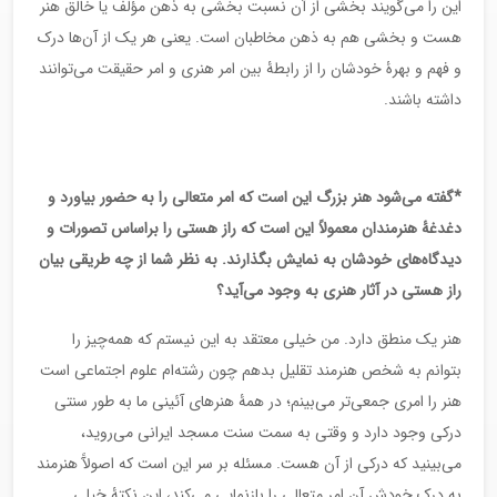
این را می‌گویند بخشی از آن نسبت بخشی به ذهن مؤلف یا خالق هنر
هست و بخشی هم به ذهن مخاطبان است. یعنی هر یک از آن‌ها درک
و فهم و بهرۀ خودشان را از رابطۀ بین امر هنری و امر حقیقت می‌توانند
داشته باشند.
*گفته می‌شود هنر بزرگ این است که امر متعالی را به حضور بیاورد و
دغدغۀ هنرمندان معمولاً این است که راز هستی را براساس تصورات و
دیدگاه‌های خودشان به نمایش بگذارند. به نظر شما از چه طریقی بیان
راز هستی در آثار هنری به وجود می‌آید؟
هنر یک منطق دارد. من خیلی معتقد به این نیستم که همه‌چیز را
بتوانم به شخص هنرمند تقلیل بدهم چون رشته‌ام علوم اجتماعی است
هنر را امری جمعی‌تر می‌بینم؛ در همۀ هنرهای آئینی ما به طور سنتی
درکی وجود دارد و وقتی به سمت سنت مسجد ایرانی می‌روید،
می‌بینید که درکی از آن هست. مسئله بر سر این است که اصولآً هنرمند
به درک خودش آن امر متعالی را بازنمایی می‌کند، این نکتۀ خیلی