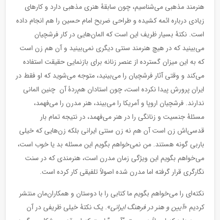
هنرمند مذهبی می‌شناسیم، چون سابقۀ هنری مذهبی دارد و کارهای
زیادی درباره ائمه کشیده و طراحی ضریح امام حسین را هم انجام داده
است. نکتۀ بسیار ظریف این است که المان‌هایی در کار فرشچیان
می‌بینید که در هیچ هنرمند سنتی دیگری نمی‌بینید و آن هم زن است
که به این میزان گسترده از عنصر زنانه برای بازنمایی حقیقت استفاده
می‌کند و وقتی آثار فرشچیان را می‌بینید، متوجه می‌شوید که او فقط در
ایران پرورش پیدا نکرده است، چون استادان هم‌ردۀ آن چنین المانی
ندارند. فرشچیان اروپا و ‌آمریکا را می‌بیند، هنر مدرن را می‌فهمد،
مسئلۀ‌ جنسیت و زنانگی را در هنر می‌فهمد، در نتیجه تمام بار
قدسی‌اش زن است آن هم نه زن سنتی ایرانی بلکه زن‌هایی که خیلی
باربی گونه هستند. من نمی‌خواهم بگویم این مسئله بد یا خوب است،
می‌خواهم بگویم این ویژگی زمان مدرن است، هنرمندی که در سنت
نگارگری قرار گرفته اما مدرن شده اصولاً تلفیقی کار کرده است.
نکته‌ای را می‌خواهم بگویم ما کتابی را با دوستان و همکاران‌مان منتشر
کردیم «
آیین و هنر در فرهنگ ایرانی
». یک نکتۀ خیلی ظریفی در آن