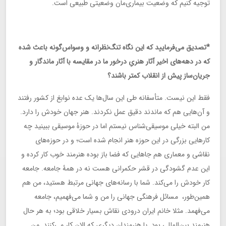
توجیه کنیم که وضعیت بیماری‌مان وضعیتی طبیعی است.
*تصدیق می‌فرمایید که این نگاه تنگ‌نظرانه و وسواس‌گونه باعث شده
که در دهه‌های اخیر آثار هنریِ درخور ما در مقایسه با آثار ماندگار و
جریان‌ساز پیش از انقلاب کمتر باشند؟
فقط این نیست. متأسفانه طی این سال‌ها یک عده نوابغ از کشور رفتند
و آن‌هایی هم که ماندند دقیق عمل نکردند. هنر جهان خودش را دارد.
من البته خیلی موسیقی‌شناس نیستم اما در حوزۀ موسیقی ببینید چه
کارهایی بزرگی در این حوزه هنر انجام شده‌ است؛ و در حوزه‌های
نقاشی و معماری هم جاهایی که فضا باز بوده هنرمند خوب کار کرده و
این عدم گشودگی در قشر حکمرانی هست نه در همۀ جامعه. جامعه
کار خودش را می‌کند. شما با رسانه‌های جهانی مرتبط هستید، من هم
همین‌طور، مسائل فرهنگی جهانی را من و شما می‌فهمیم، جامعه
می‌فهمد. مثلا خانم ایران درودی نقاش بسیار خلاقی بود؛ به هر حال
هنرمند بین‌المللی بود. یا هنرمندان دیگری که الان کار می‌کنند. من