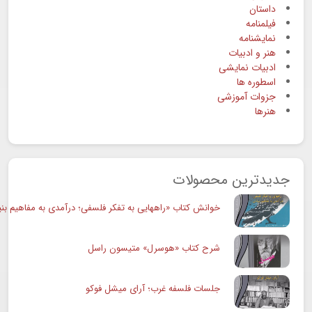
داستان
فیلمنامه
نمایشنامه
هنر و ادبیات
ادبیات نمایشی
اسطوره ها
جزوات آموزشی
هنرها
جدیدترین محصولات
خوانش کتاب «راههایی به تفکر فلسفی؛ درآمدی به مفاهیم بنی
شرح کتاب «هوسرل» متیسون راسل
جلسات فلسفه غرب؛ آرای میشل فوکو