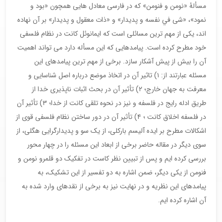
مسألۀ «نومن و فنومن» که در فارسی معادل هایی همچون «بود و
نمود»، «شی في نفسه و پدیدار» و «ذات معقول و پدیدار» بر آن نهاده
اند، یکی از مهم ترین مسائلی است که ايمانوئل کانت در نظام فلسفی
خود مطرح کرده است. پیامدهایی که این مسأله دارد می تواند اهمیت
آن را بیش از پیش آشکار سازد. برخی از مهم ترین پیامدهای این
مسئله عبارتند از: ۱) تاثیر آن در اتخاذ موضع درباره اصل شناسایی و
معرفت به جهان خارج؛ ۲) تأثیر آن در بحث اثبات ناپذیری خدا از
طریق ادله رایج در فلسفه و نیز در نحوه تلقی کانت از خدا؛ ۳) تأثیر آن
در فلسفه اخلاق كانت ؛ ۴) تأثیر آن در دور ساختن نظام فلسفی قوی از
اشکالات مطرح بر ایده آلیسم بارکلی، از یک سو و پدیدارگرایی هگلی، از
سوی دیگر در مقاله حاضر برخی از ابعاد این مسئله را در چهار محور
بررسی کرده ایم و پس از تبیین نظر کاست در تفکیک دو قلمرو نومن و
فنومن از یکی دیگر، ضمن اشاره به دو تفسير از این تشکیک، به
پیامدهای این نظریه و در نهایت نیز به برخی از نقدهای وارد شده به
آن اشاره کرده ایم.