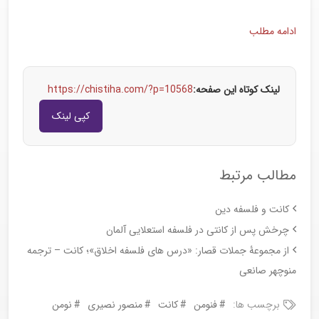
ادامه مطلب
لینک کوتاه این صفحه:
https://chistiha.com/?p=10568
کپی لینک
مطالب مرتبط
کانت و فلسفه دین
چرخش پس از کانتی در فلسفه استعلایی آلمان
از مجموعۀ جملات قصار: «درس های فلسفه اخلاق»؛ کانت – ترجمه
منوچهر صانعی
برچسب ها:
فنومن
کانت
منصور نصیری
نومن