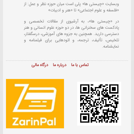
وبسایت «چیستی ها» پلی است میان حوزه نظر و عمل: از
«فلسفه و علوم اجتماعی» تا «هنر و ادبیات»
در «چیستی ها»، به آرشیوی از مقالات تخصصی و
پادکست های سخنرانی ها، در دو حوزه علوم انسانی و هنر
دسترسی دارید. همچنین به جزوه های آموزشی، درسگفتار،
تلخیص، تألیف، ترجمه، و اتودهایی برای
فیلمنامه و
نمایشنامه.
تماس با ما
درباره ما
درگاه مالی