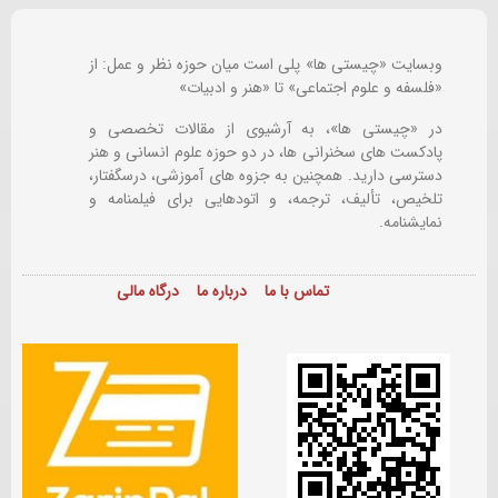
وبسایت «چیستی ها» پلی است میان حوزه نظر و عمل: از
«فلسفه و علوم اجتماعی» تا «هنر و ادبیات»
در «چیستی ها»، به آرشیوی از مقالات تخصصی و
پادکست های سخنرانی ها، در دو حوزه علوم انسانی و هنر
دسترسی دارید. همچنین به جزوه های آموزشی، درسگفتار،
تلخیص، تألیف، ترجمه، و اتودهایی برای
فیلمنامه و
نمایشنامه.
تماس با ما
درباره ما
درگاه مالی