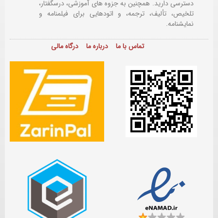
دسترسی دارید. همچنین به جزوه های آموزشی، درسگفتار،
تلخیص، تألیف، ترجمه، و اتودهایی برای
فیلمنامه و
نمایشنامه.
تماس با ما
درباره ما
درگاه مالی