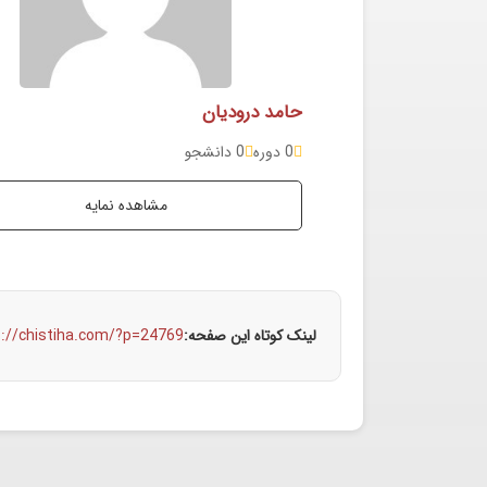
حامد درودیان
0 دوره
0 دانشجو
مشاهده نمایه
لینک کوتاه این صفحه:
s://chistiha.com/?p=24769