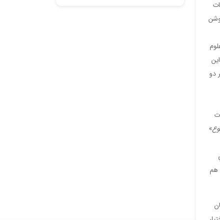
ات
روشن
لوم
اين
 دو
ت
وع
»
 هم
ان
يار