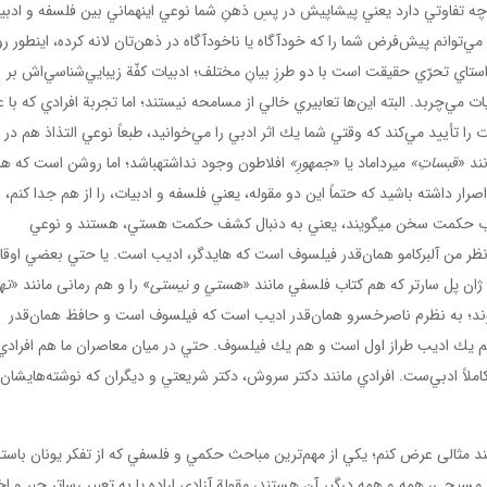
ه تفاوتي دارد يعني پيشاپيش در پسِ ذهنِ شما نوعي اين­هماني بين فلسفه و ادبي
مي‌توانم پيش‌فرض شما را كه خودآگاه يا ناخودآگاه در ذهن‌تان لانه كرده، اينطور 
ستاي تحرّي حقيقت است با دو طرزِ بيانِ مختلف؛ ادبيات كفّة زيبايي‌شناسي‌اش بر
‌چربد. البته اين‌ها تعابيري خالي از مسامحه نيستند؛ اما تجربة‌ افرادي كه با ع
را تأييد مي‌كند كه وقتي شما يك اثر ادبي را مي‌خوانيد، طبعاً نوعي التذاذ هم در 
ند «
قبساتِ»
ميرداماد يا «
جمهورِ»
افلاطون وجود نداشته­باشد؛ اما روشن است که هر
رار داشته باشيد كه حتماً اين دو مقوله، يعني فلسفه و ادبيات، را از هم جدا كنم،
باب حكمت سخن می­گویند، يعني به دنبال كشف حكمت هستي، هستند و نوعي
ظر من آلبركامو همان‌قدر فيلسوف است كه هايدگر، اديب است. يا حتي بعضي اوقا
ن پل سارتر كه هم كتاب فلسفي مانند «
هستي و نیستی
» را و هم رمانی مانند «
ته
شوند؛ به نظرم ناصرخسرو همان‌قدر اديب است كه فيلسوف است و حافظ همان‌قدر
م يك اديب طراز اول است و هم يك فيلسوف. حتي در میان معاصران ما هم افرادي
املاً ادبي‌ست. افرادي مانند دكتر سروش، دكتر شريعتي و ديگران كه نوشته‌هايشان
ند مثالی عرض كنم؛ يكي از مهم‌ترين مباحث حكمي و فلسفي كه از تفکر يونان باست
مسيحي، همه و همه درگير آن هستند، مقولة آزادي اراده يا به تعبيرِ رساتر جبر و اخت