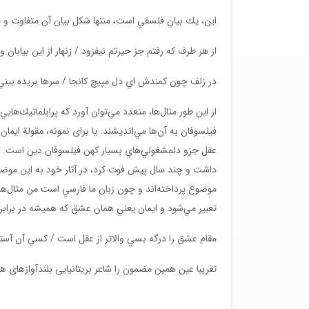
اين، يك بيانِ فلسفي است، منتها شكل بیان آن متفاوت و 
از هر طرف كه رفتم جز حيرتم نيفزود / زنهار از اين بيابان و
در زلف چون كمندش اي دل مپيچ كانجا / سرها بريده بيني
از اين طور مثال‌ها، متعدد مي‌توان آورد كه پرابلماتيك‌ه
فيلسوفان به آن‌ها مي‌انديشند. يا برای نمونه، مقولة ايم
داشت و چند سال پيش فوت كرد، در آثار خود به اين موضوع
موضوع پرداخته‌اند و چون زبان ما فارسي است من مثال‌هاي 
تعبير مي‌شود و ايمان يعني همان عشق كه هميشه در برابر ع
مقام عشق را درگه بسي والاتر از عقل است / كسي آن آستا
تقریبا عین همین مضمون را شاعر بریتانیایی بلندآوازه­ای 