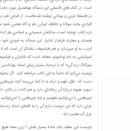
است. در كتاب‌هاي فلسفي اين مسأله به­تفصيل مورد بحث وا
در فلسفة‌ غربي و يوناني نوشته شده­است. از طرفي هم در اشع
افرادي مانند مولانا و حافظ، ابياتی نغز و گاه بعضي شعرا 
باره كتاب نوشته است، متكلمان مسيحي و اسلامي هر كدام به
هستند و معتزله طرفدار اختيار. اين مسأله به خودي خود
اديب به او می­پردازد و هم فيلسوف، نشانگر آن است که اد
اسپانیایی به نام اونامونو، معتقد است كه شاعران و فيلسوف
سوگناک زندگی» كه با ترجمة بسيار زيباي استاد بهاءالدی
توصيه مي‌كنم كه حتماً به اين كتاب مراجعه كنند. اگر بخوا
دست که: عقل، فهم و درك ما تا كجا مي‌رسد؟چه چيزهايي را
دیوید هيوم دربارة آن رساله‌اي دارد و هم كانت در كتابِ «
چيزهايي را مي‌توانيم بفهميم و چه چيزهايي را نمي‌توانيم
غزلي دارد كه من دوست دارم آن را به اقتفای استادِ زنده
غزل آمده­است که:
چيست اين سقفِ بلندِ سادة بسيار نقش / زين معما هيچ د