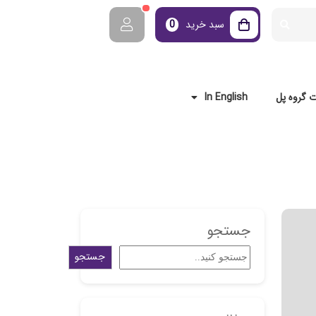
سبد خرید
0
 گروه پل
In English
جستجو
جستجو