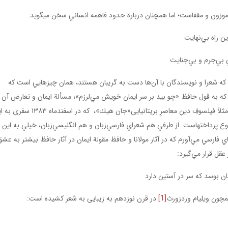
موزون و مقفاست؛ اما همچنان دربارة ‌حدود فاهمه انساني سخن می­گوید:
ين راه بي‌نهايت
 بي‌جرم و بي‌جنايت
ايي كه شعرا و نويسندگان با آن‌ها دست به گریبان هستند، همان چيزهايي است كه
ان كه به قول حافظ «چو بيد بر سر ايمان خويش مي‌لرزم»؛ مسألة ايمان و تعارض آن ب
عقل جزو دلمشغولي‌هاي بسيار كهن فيلسوفان دين است. مثلاً فيلسوفِ دينِ معاصرِ بریتانیایی«جان هيك»، ك
 پرداخته­است. از طرفي هم شعراي فارسي‌زبان و هم انگليسي‌زبان، خيلي به اين
فارسي مي‌آورم كه در آثار مولانا و حافظ مقولة ايمان در آثار حافظ بيشتر به عش
قل قرار مي‌گيرد:
ن بوسد كه سر در آستين دارد
همچون ویلیام وردزورث
[1]
در قرن نوزدهم به زیبایی به شعر کشیده است: