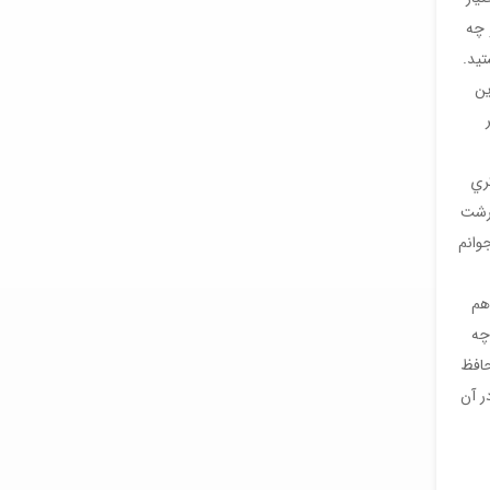
 چه
تيد.
ين
كري
سرشت
وانم
هم
چه
حافظ
ر آن