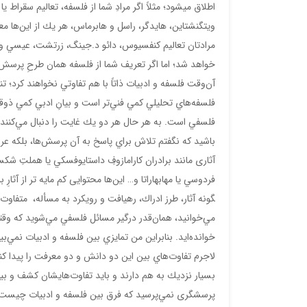
اطلاق می­شود؛ مثلاً اگر مرادِ شما از فلسفه، تعاليم سقراط ي
ويتگنشتاين، هايدگر، راسل و هابرماس، هر يك از اين‌ها مع
مرادتان تعاليم كنفسيوس، دائو د.جينگ، زرتشت، عيسي و ه
خواهد شد؛ اما اگر تعريف شما از فلسفه همان طرحِ پرسش
آن‌وقت فلسفه و ادبيات ذاتاً با هم تفاوتي نخواهند كرد؛
فلسفه‌هاي تحليلي كمي فني‌تر است و بيانِ ادبي كمي ذوقي‌تر،
فلسفي است. به هر حال هر دو يك غايت را دنبال مي‌كنن
باشيد که نگفتم تلاش براي پاسخ به آن پرسش‌ها، بلكه عر
آثاری مانند برادران كارامازوفِ داستايوفسكي يا هملتِ شكس
فردوسي يا مهابهاراتا و… اين‌ها محتوایی كم ­مایه ­تر از آثار
گونه آثار، طرز ادراك، رهيافت و رويكرد به مسأله، متفاوت
مي‌خوانيد، همان‌قدر درگير مسائل فلسفي مي‌شويد كه وق
خوانده‌ايد. بنابراين من تمايزي بين فلسفه و ادبيات نمي‌ب
لاجرم تفاوت‌هاي بين اين دو دانش و دو معرفت را پيدا ك
بسیار نزديك به ­هم دارند و باید تفاوت‌هایشان كشف و بیا
پرسشگری نمي‌پرسيد كه فرق بين فلسفه و ادبيات چيست. 