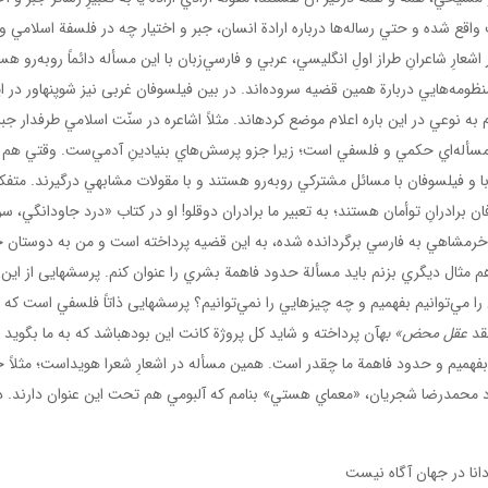
قع شده و حتي رساله‌ها درباره ارادة انسان، جبر و اختيار چه در فلسفة اسلامي و
ارِ شاعرانِ طراز اولِ انگليسي‌، عربي و فارسي‌زبان با اين مسأله دائماً روبه‌رو هس
منظومه‌هايي دربارة همين قضيه سروده‌اند. در بين فيلسوفان غربی نیز شوپنهاور در ا
 نوعي در اين باره اعلام موضع كرده­اند. مثلاً اشاعره در سنّت اسلامي طرفدار جبر
 مسأله‌اي حكمي و فلسفي است؛ زيرا جزو پرسش‌هاي بنيادينِ آدمي‌ست. وقتي هم
با و فيلسوفان با مسائل مشتركي روبه‌رو هستند و با مقولات مشابهي درگیرند. متف
ان برادرانِ توأمان هستند؛ به تعبير ما برادران دوقلو! او در كتاب «درد جاودانگي، 
ن خرمشاهي به فارسي برگردانده شده، به اين قضيه پرداخته است و من به دوستان ج
هم مثال ديگري بزنم بايد مسألة ‌حدود فاهمة بشري را عنوان كنم. پرسش­هایی از این
 مي‌توانيم بفهميم و چه چيزهايي را نمي‌توانيم؟ پرسش­هایی ذاتاً فلسفي است كه 
نقد
عقل محض» به
آن پرداخته و شايد كل پروژة كانت اين بوده­باشد كه به ما بگويد 
 بفهميم و حدود فاهمة ما چقدر است. همين مسأله در اشعارِ شعرا هويداست؛ مثلاً‌ 
‌ياد محمدرضا شجريان، «معماي هستي» بنامم كه آلبومي هم تحت اين عنوان دارند. د
انا در جهان آگاه نيست