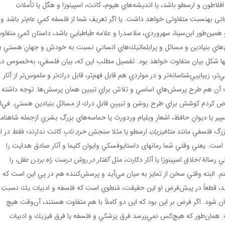
ا افلاطون و ارسطو باشد، يا انديشه‌هاي هيوم، كانت، اسپينوزا و هگل يا تأملاتِ
انی به­نسبت متفاوتی خواهد داشت. يا اگر تعريف شما از فلسفه كمي عام‌تر باشد و
مين‌طور ابن‌سينا، سهروردي، ملاصدرا و علامه طباطبايي باشد، داستان كمي متفاو
‌هاي بنيادين و مسائل و پرابلماتيك‌هاي انساني نسبت به خودش و جهانِ هستي ب
 تنها شكل بيان متفاوت خواهد بود. تفصیل مطلب این که، بيان فلسفي، به‌خصوص در
 زيباييي‌شناسانه‌تر و در مواردي هم قابل فهم‌تر، قابل درك‌تر و ملموس‌تر از آثار
د؛ آن هم طرح پرسش‌هاي اساسي و تلاش براي تبيين همان پرسش‌ها. توجه داشته
ض كردم كوشش براي طرح روشن و تبيينِ قابلِ درك از مسائلِ بنيادينِ هستي. في‌ا
پير يا ديوانِ حافظ، اشعارِ ويليام وردورث يا حماسه‌هاي بزرگِ بشري ازجمله شاهنام
ِ بزرگ فلسفي مانند
متافيزيكِ
ارسطو يا مثلا
سنجشِ خردِ نابِ
كانت ندارند؛ فقط در این
 است. يعني وقتي شما رمان­های داستايوفسكي وايوان كليما و آثار صادق هدايت را
تي رسالة
اخلاقِ
اسپينوزا يا آثار دكارت، مثل
گفتار در روش درست راه بردن عقل
، را
ينم. البته وقتي سخن از تمايز به ميان مي‌آيد و پرسش‌كننده هم در پي اين است كه
ند، قطعاً در پيش‌فرضِ او اين حقیقت، مُنطوي است كه فلسفه و ادبيات يك نسبتِ
ن شود. اگر فرض بر اين بود كه اين دو كاملاً با هم متفاوت هستند، آن‌وقت هيچ
همان‌طور كه هيچ‌كس نمي‌پرسد فرق پزشكي و فلسفه يا فرق فيزيك و ادبيات