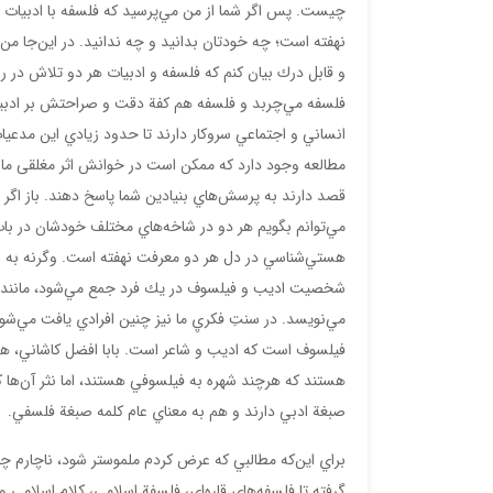
چيست. پس اگر شما از من مي‌پرسيد كه فلسفه با ادبيات چ
نهفته است؛ چه خودتان بدانيد و چه ندانيد. در اين‌جا من 
و قابل درك بيان كنم كه فلسفه و ادبيات هر دو تلاش در را
فلسفه مي‌چربد و فلسفه هم كفة دقت و صراحتش بر ادبيات مي
انساني و اجتماعي سروكار دارند تا حدود زيادي اين مدعيات 
مطالعه وجود دارد كه ممكن است در خوانش اثر مغلقی مان
قصد دارند به پرسش‌هاي بنيادين شما پاسخ دهند. باز اگر اص
مي‌توانم بگويم هر دو در شاخه‌هاي مختلف خودشان در 
هستي‌شناسي در دل هر دو معرفت نهفته است. وگرنه به ن
شخصيت‌ اديب و فيلسوف در يك فرد جمع مي‌شود، مانند ژا
مي‌نويسد. در سنتِ فكريِ ما نیز چنين افرادي يافت مي‌
فيلسوف است كه اديب و شاعر است. بابا افضل كاشاني، ه
هستند كه هرچند شهره به فيلسوفي هستند، اما نثر آن‌ها ك
صبغة ادبي دارند و هم به معناي عام كلمه صبغة فلسفي.
براي اين‌كه مطالبي كه عرض كردم ملموس­تر شود، ناچارم چ
گرفته تا فلسفه‌هاي قاره‌اي، فلسفة اسلامي، كلام اسلامي و 