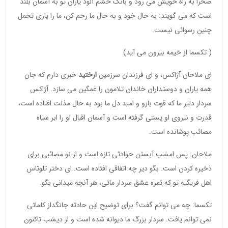
صحرا به راه خویش می رود و بانگ خشم آلود یاران تو به آسمان بلند
است که می گویند: به حال خود و به حال ما رحم کن، ما را یاری تحمل
چنین رسوائی نیست.
( تکسما از خیمه بیرون می آید)
ای ملاحان آژاکس، و ای فرزندان سرزمین
ارختید
خبری دارم که جان
همه یاران و دوستداران خاندان تلامون را غمگین می سازد. آژاکس
سردار دلیر ما که قوت بازو و امید دل ما بود به حال مذلت افتاده است،
قدرت و نیروی او پستی گرفته است و آسمان اقبال او را ابر سیاه
مصائب پوشانده است.
ملاحان: پس امشب آبستن حوادثی تازه است و از نو مصائبی برای
ذخیره کردن است. بگو دیر چه اتفاقی افتاده است. ای دختر تلوتاس
اهل فریگیه تو که ثمره عشق سردار مائی، هر آنچه میدانی بگو.
تکسما: چه می توانم گفت؟ برای توضیح این حادثه جانگداز کلماتی
نمی توانم یافت. سردار بزرگ ما دیوانه شده است و از دیشب تاکنون