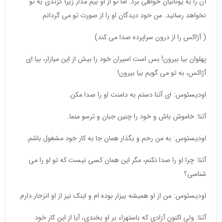
آن را به یونانیان خواهی برد. اما تو از او بیم مدار زیرا گزندی به تو
نخواهد رسانید. من خود دیدگان او را از صورت تو می گردانم.
( آژاکس را از درون سراپرده صدا می کند)
پهلوان بیا بیرون! بس است اسیران خود را بیش از این میازار، بیا ای
آژاکس، به تو می گویم بیا بیرون!
اودیسئوس: ای آتنا دستم به دامنت او را صدا مکن.
آتنا: خاموش باش و خود را چنین جبان و ترسو منما.
اودیسئوس: به من رحم و بگذار همان جا به کار خود مشغول باشم.
آتنا: چرا او را صدا نکنم، مگر این همان کسی نیست که تو او را می
شناسی؟
اودیسئوس: من از او همیشه بیزار بوده ام و اینک نیز از او انزجار دارم.
آتنا: ولی اکنون آزادی که باستهزاء بر او بخندی، آیا از این کار خود