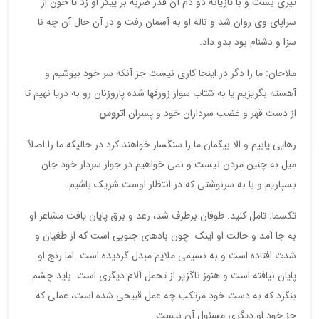
تیری بست و با تازیانه دو دم آن قدر ضربه بر پیکر او زد تا خون از
سراپای وی روان شد و ناله او به آسمان رفت و در آن حال آن چه نا
سزا و دشنام بود بدو داد.
ملاحان: ما را دگر در اینجا کاری نیست جز آنکه سر خود بپوشیم و
آهسته بگریزیم یا به شتاب سوار زورقها شده پاروزنان رو به دریا نهیم تا
از دست قهر و غضب سرداران خود و پسران
اتروس
رهایی یابیم و الا بیگمان ما را سنگسار خواهند کرد در حالیکه ما را اصلاٌ
میل به چنین مردن نیست و نمی خواهیم در جوار سردار خود جان
بسپاریم و با به سرنوشتی که در انتظار اوست شریک باشیم.
تکسما: تامل کنید. طوفان برطرف شد، رعد و برق پایان یافت مشاعر او
به جا آمد و حالت او اینک چون بادهای جنوبی است که از طغیان و
شدت افتاده است و به نسیمی ملایم مبدل گردیده است. اما رنج او
پایان نیافته است و هنوز ناگزیر از تحمل آلام دیگری است. باید چشم
بنگرد که به دست خود مرتکب چه عمل قبیحی شده است، عملی که
جز خود او دیگری مسئول آن نیست.