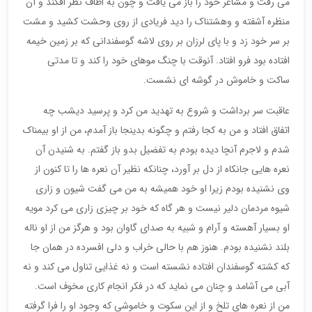
می رفت و مشاعر خود را باز می یافت و چون به اطاف نظر افکند و آن
منظره آشفته و وهشتناک را دید فریادی از روی وحشت کشید و مشت
بر سر خود زد و با پای لرزان بر روی لاشه گوسفندانی که بر زمین خیمه
افتاده بود فرو افتاد. آنوقت با چنگ موهای خود را کند و تا مدتی
ساکت و خاموش در گوشه ای نشست.
عاقبت سر برداشت و شروع به تهدید من کرد و پرسید دیشب چه
اتفاق افتاد و من به کجا رفتم و چگونه بدینجا باز آمدم، من از او بیمناک
شدم و لاجرم آنچا دیده بودم به تفضیل بدو باز گفتم. به شنیدن آن
نعره هایی جانکاه از دل بر آورد، چنانکه نظیر آن نعره ها را تا کنون از
وی نشنیده بودم زیرا او خود همیشه به من می گفت شیون و زاری
شیوه مردمان دلیر نیست و هر گاه که خود بر چیزی زاری می کرد مویه
او بسیار آهسته و آرام و شبیه به صدای گاوان بود و هرگز من از او ناله
بلند نشنیده بودم. هنوز هم با حالی خراب و دلی افسرده در همان جا
که کشته گوسفندان افتاده نشسته است و نه غذایی تناول می کند و نه
آبی می آشامد و چنان می نماید که در فکر انجام کاری مخوف است.
من از نعره های تلخ و از این سکوت و خاموشی که وجود او را فرا گرفته