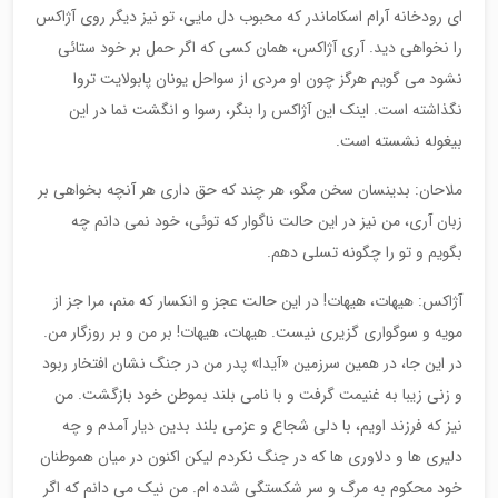
ای رودخانه آرام اسکاماندر که محبوب دل مایی، تو نیز دیگر روی آژاکس
را نخواهی دید. آری آژاکس، همان کسی که اگر حمل بر خود ستائی
نشود می گویم هرگز چون او مردی از سواحل یونان پابولایت تروا
نگذاشته است. اینک این آژاکس را بنگر، رسوا و انگشت نما در این
بیغوله نشسته است.
ملاحان: بدینسان سخن مگو، هر چند که حق داری هر آنچه بخواهی بر
زبان آری، من نیز در این حالت ناگوار که توئی، خود نمی دانم چه
بگویم و تو را چگونه تسلی دهم.
آژاکس: هیهات، هیهات! در این حالت عجز و انکسار که منم، مرا جز از
مویه و سوگواری گزیری نیست. هیهات، هیهات! بر من و بر روزگار من.
در این جا، در همین سرزمین «آیدا» پدر من در جنگ نشان افتخار ربود
و زنی زیبا به غنیمت گرفت و با نامی بلند بموطن خود بازگشت. من
نیز که فرزند اویم، با دلی شجاع و عزمی بلند بدین دیار آمدم و چه
دلیری ها و دلاوری ها که در جنگ نکردم لیکن اکنون در میان هموطنان
خود محکوم به مرگ و سر شکستگی شده ام. من نیک می دانم که اگر