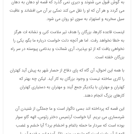
به گوش قبول می شنوند و دیری نمی گذرد که قصه او دهان به دهان
می گردد و هر آن که او را نقل می کند نمکی بر آن می افشاند و عاقبت
سیل سخریه و استهزاء به سوی تو روان می شود.
اینست قاعده کارها، بزرگان را هدف تیر ملامت کنی و نشانه ات هرگز
به خطا نخواهد رفت. اما هر آنچه دلت خواست درباره ما بگو، یکی را
نخواهی یافت که از تو بپذیرد، آری شماتت و بدنامی پیوسته در سر راه
بزرگان خفته است.
با همه این احوال، آن گاه که پای دفاع از حصار شهر به پیش آید کهتران
را کاری ساخته نیست و وجود بزرگان به کار آید. لیکن چه بهتر که
کهتران و مهتران با یکدیگر جمع آیند و مهتران به دستیاری کهتران
کارهای بزرگ انجام دهند.
این قصه که پرداخته اند بسی ناگوار است و ما جملگی از شنیدن آن
شرمساری می بریم. آیا خواست آرتمیس دختر زئوس، الهه گاو سوار
بوده است که سردار ما حمله باغنام و احشام برد؟ آیا خشم و غضب
الهه از آن بابت است که ما به پیروزی نائل آمده ایم و فدیه آن را