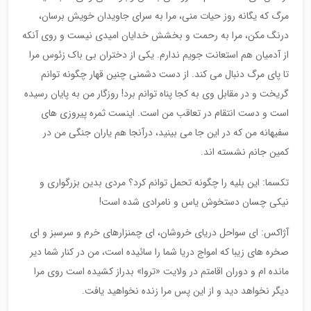
مرگ که یگانه روز حیات منی، مرا به سرای جاویدان خویش برسان،
درنگ مکن، مرا به رحمت و بخشش خدایان امیدی نیست و روی آنکه
از آدمیان هم استعانت جویم ندارم. یکی از دختران بی باک زئوس مرا
تا پای مرگ دنبال می کند. از دست دشمنی چنین قهار چگونه توانم
گریخت و در مقابل وی به کجا پناه توانم برد! روزگار من به پایان رسیده
است و دست انتقام در تعاقب من است. اینست ثمره پیروزی های
سفیهانه من که در این جا می بینید، درآنجا هم یاران جنگی من در
کمین جانم نشسته اند.
تکسما: این بلیه را چگونه تحمل توانم کرد؟ مردی بدین بزرگواری و
نیکی چسان دستخوش یاس و نامرادی شده است!
آژاکس: ای سواحل دریای خروشان، ای چمنزارهای خرم و سرسبز و ای
صخره های زیبا که امواج دریا شما را سائیده است، من در کنار شما دیر
مانده ام و دوران اقامتم در ولایت «تروا» بدراز کشیده است روی مرا
دیگر نخواهد دید و از این پس مرا زنده نخواهید یافت.