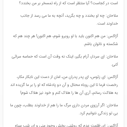
است در کجاست؟ آیا منتظر است که از راه تمسخر بر من بخندد؟
ملاحان: چه او بخندد و چه بگرید، آنچه به ما می رسد از جانب
خداوند است.
آژاکس: من هم اکنون باید با او روبرو شوم، هم اکنون! هر چند هم که
شکسته و ناتوان باشم.
ملاحان: ای سردار، آرام بگیر، اینک نه وقت آن است که حماسه سرائی
کنی.
آژاکس: ای زئوس، ای پدر پدران من، امان از دست این نابکار مکار،
رخصت فرما تا این روباه محتال و آن دو پادشاه که او را بر ما گزیده اند
به هلاکت رسانم، آری آن ها را هلاک کنم و خود نیز هلاک شوم!
ملاحان: اگر آرزوی مردن داری مرگ ما را هم از خداوند بطلب، چون ما
بی تو زندگی نتوانیم کرد.
آژاکس: ای ظلمت عدم که روشنی بخش وجود منی و ای شب سیاه