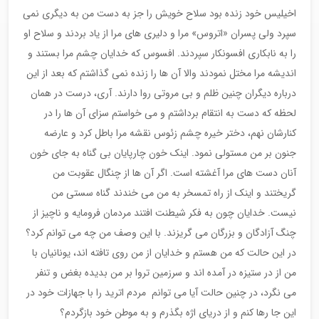
اخیلیس خود زنده بود سلاح خویش را جز به دست من به دیگری نمی
سپرد ولی پسران «اتروس» مرا و دلیری های مرا از یاد بردند و سلاح او
را به نابکاری افسونکار سپردند. افسوس که خدایان چشم مرا بستند و
اندیشه مرا مختل نمودند والا آن ها را زنده نمی گذاشتم که بعد از این
درباره دیگران چنین ظلم و بی مروتی روا دارند. آری، درست در همان
لحظه که دست به انتقام برداشتم و می خواستم سزای آن ها را در
کنارشان نهم، دختر خیره چشم زئوس نقشه مرا باطل کرد و عارضه
جنون بر من مستولی نمود. اینک خون چارپایان بی گناه به جای خون
آنان دست های مرا آغشته است. اگر آن ها از چنگال عقوبت من
گریختند و اینک از راه تمسخر به من می خندند گناه سستی من
نیست. خدایان چون به فکر شیطنت افتند مردمان فرومایه و ناچیز از
چنگ آزادگان و بزرگان می گریزند. با این وصف من چه می توانم کرد؟
در این حالت که من هستم و خدایان از من روی تافته اند، یونانیان با
من از در ستیزه در آمده اند و سرزمین تروا بر من بدیده بغض و تنفر
می نگرد، در چنین حالت آیا می توانم مردم اترید را با جهازات خود در
این جا رها کنم و از دریای اژه بگذرم و به موطن خود بازگردم؟