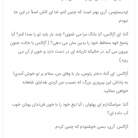
اودیسئوس: آری بهتر است که چنین کنم، اما ای کاش اصلاٌ در این جا
نبودم.
آتنا: ای آژاکس، آیا بانگ مرا می شنوی؟ چند بار باید تو را صدا کنم؟ آیا
پاسخ الهه محافظ خود را بدین سان می دهی؟ ( آژاکس با حالت جنون
بیرون می آید در حالیکه تازیانه ای در دست دارد و خون از آن می
ریزد)
آژاکس: ای آتنا، دختر زئوس، یار با وفای من، سلام بر تو خوش آمدی!
به پاداش این پیروزی بزرگ که نصیب من کردی هدایای شاهانه
خواهی ستائید.
آتنا: سپاسگذارم ای پهلوان ، آیا تیغ خود را با خون فرزندان یونان خوب
آب داده ای؟
آژاکس: آری، بسی خوشنودم که چنین کردم.