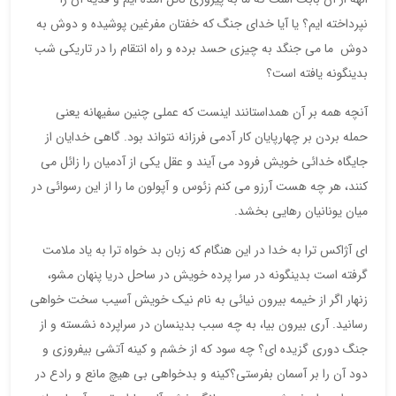
نپرداخته ایم؟ یا آیا خدای جنگ که خفتان مفرغین پوشیده و دوش به
دوش ما می جنگد به چیزی حسد برده و راه انتقام را در تاریکی شب
بدینگونه یافته است؟
آنچه همه بر آن همداستانند اینست که عملی چنین سفیهانه یعنی
حمله بردن بر چهارپایان کار آدمی فرزانه نتواند بود. گاهی خدایان از
جایگاه خدائی خویش فرود می آیند و عقل یکی از آدمیان را زائل می
کنند، هر چه هست آرزو می کنم زئوس و آپولون ما را از این رسوائی در
میان یونانیان رهایی بخشد.
ای آژاکس ترا به خدا در این هنگام که زبان بد خواه ترا به یاد ملامت
گرفته است بدینگونه در سرا پرده خویش در ساحل دریا پنهان مشو،
زنهار اگر از خیمه بیرون نیائی به نام نیک خویش آسیب سخت خواهی
رسانید. آری بیرون بیا، به چه سبب بدینسان در سراپرده نشسته و از
جنگ دوری گزیده ای؟ چه سود که از خشم و کینه آتشی بیفروزی و
دود آن را بر آسمان بفرستی؟کینه و بدخواهی بی هیچ مانع و رادع در