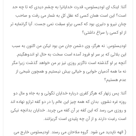
آتنا: اینک ای اودیسئوس، قدرت خدایانرا به چشم دیدی که تا چه حد
است؟ این است همان کسی که عقل کل به شمار می رفت و صاحب
چنان نیرو و دلیری بود که کسی براو سبقت نمی جست. آیا گرانمایه تر
از او کسی را سراغ داشتی؟
اودیسئوس: نه هرگز، وی دشمن جان من بود لیکن من اکنون به سبب
این بلائی که بر سر او فرود آمده است سخت به حال او اندوهگینم.
آنچه بر او گذشته است ناگزیر روزی نیز بر من خواهد گذشت زیرا مگر
نه ما همه آدمیان خوابی و خیالی بیش نیستیم و همچون شبحی از
عدم هستیم؟
آتنا: پس زنهار که هرگز کفری درباره خدایان تگوئی و به جاه و مال دو
روزه غره نشوی. بدان که همه چیز این عالم را در دو کفه ترازو نهاده اند
و روزی می رسد که این کفه بر آن کفه می چربد. خدایان بدانچه نیکی
است رغبت دارند و از آن چه پلیدی است گریزانند.
( الهه ناپدید می شود. گروه ملاحان می رسند. اودیسئوس خارج می