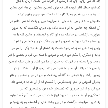
چه کار می روی؟ وی به درشتی در جواب من گفت: «زنان را برای
تماشای جمال آنان آورده اند نه برای شنیدن سخنان آن ها» این سخن
از عهدی بسیار قدیم به یادگار مانده است. من چون چنین دیدم
خاموش ماندم و وی به تنهایی از سراپرده بیرون رفت اما نمی دانم در
آن لحظه چه حالتی به او دست داده بود دیری نگذشت که به درون
سراپرده بازگشت در حالیکه عده ای گاو و گوسفند و سگان گله را به
ریسمان کشیده بود و همچون اسیران جنگی در پی خود می کشید.
چون به داخل سراپرده رسید دست به کشتار آن ها زد: یکی را سر می
برید و دیگری را شکم می درید و سومی را مثله می کرد و بعضی را نیز
دست و پا بسته و با تازیانه به جان آن ها می افتاد و مثل اینکه آدمیان
را اسیر کرده باشد آن ها را شکنجه می داد. پس از آن با شتاب از در
بیرون رفت و با شبحی به گفتگو پرداخت و من در میان سخنان او نام
پسران اتروس و اسم اودیسئوس را شنیدم که از آن ها به درشتی یاد
می کرد و از این پیروزی که نصیبش شده بود و تدبیری که در
دستگیری آن ها به کار برده بود ابراز شادمانی می نمود. آن گاه دوباره
به درون سراپرده بازگشت و در این وقت حال او آهسته رو به بهبودی