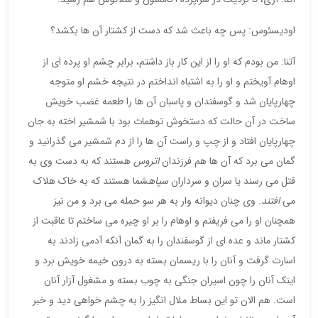
اودیسئوس: پس چه باعث شد که دست از کشتار آن ها بکشد؟
آتنا: من بودم که او را از این کار باز داشتم، برابر چشم او پرده ای از
اوهام آویختم و او را به اشتباه انداختم در نتیجه خشم او متوجه
چهارپایان شد و گوسفندان و پاسبان آن ها را طعمه غضب خویش
ساخت در آن حالت که دستخوش توهمات بود با شمشیر اخته به جان
چهارپایان افتاد و از چپ و راست آن ها را از دم شمشیر می گذرانید و
گمان می برد که آن ها هم فرزندان
اتروس
هستند که به دست وی به
قتل می رسند یا سران و سرداران
سپاه
شما هستند که به خاک هلاک
می
افتند.
وی چنان دیوانه وار به هر سو
حمله می برد و من نیز
همچنان او را می فریفتم و اوهام را بر او چیره می ساختم تا عاقبت از
کشتار ماند و عده ای از گوسفندان را به گمان آنکه آدمی زادند به
اسارت گرفت و آنان را با ریسمان بسته به درون خیمه خویش برد و
اینک آنان را چون اسیران جنگی به چوب بسته و مشغول آزار آنان
است. هم الان تو این بساط ملال انگیز را به چشم خواهی دید و خبر