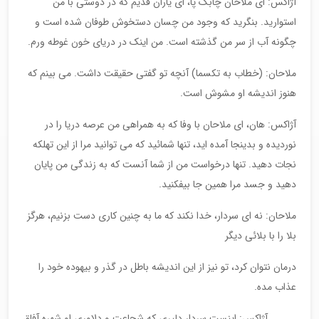
آژاکس: ای ملاحان چابک پا، ای یاران قدیم که در دوستی با من
استوارید. بنگرید که وجود من چسان دستخوش طوفان شده است و
چگونه آب از سر من گذشته است. من اینک در دریای خون غوطه ورم.
ملاحان: (خطاب به تکسما) آنچه تو گفتی حقیقت داشت. می بینم که
هنوز اندیشه او مشوش است.
آژاکس: هان، ای ملاحان با وفا که به همراهی من عرصه دریا را در
نوردیده و بدینجا آمده اید، تنها شمائید که می توانید مرا از این تهلکه
نجات دهید. تنها درخواست من از شما آنست که به زندگی من پایان
دهید و جسد مرا همین جا بیفکنید.
ملاحان: نه ای سردار، خدا نکند که ما به چنین کاری دست بزنیم، هرگز
بلا را با بلائی دیگر
درمان نتوان کرد، تو نیز از این اندیشه باطل در گذر و بیهوده خود را
عذاب مده.
آژاکس: اینست سردار دلیری که شجاعت و دلاوری او شهره آفاق