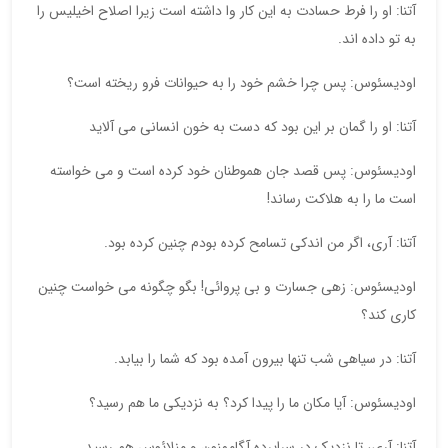
آتنا: او را فرط حسادت به این کار وا داشته است زیرا اصلاح اخیلیس را
به تو داده اند.
اودیسئوس: پس چرا خشم خود را به حیوانات فرو ریخته است؟
آتنا: او را گمان بر این بود که دست به خون انسانی می آلاید
اودیسئوس: پس قصد جان هموطنان خود کرده است و می خواسته
است ما را به هلاکت رساند!
آتنا: آری، اگر من اندکی تسامح کرده بودم چنین کرده بود.
اودیسئوس: زهی جسارت و بی پروائی! بگو چگونه می خواست چنین
کاری کند؟
آتنا: در سیاهی شب تنها بیرون آمده بود که شما را بیابد.
اودیسئوس: آیا مکان ما را پیدا کرد؟ به نزدیکی ما هم رسید؟
آتنا: آری، تا نزدیک در سراپرده آگاممنون و منلائوس هم رسید.