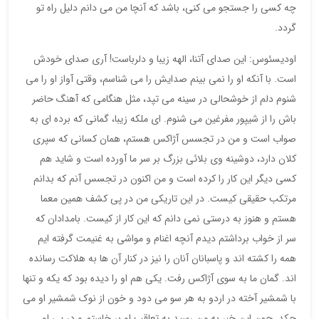
چه کسی را جستجو می کنی، باشد که آنچا من می دانم دلیل راه تو
گردد.
اودیسئوس: این صدای آتنا، الهه زیبا و دلرباست! آری صدای خودش
است. با آنکه او را نمی بینم صدایش را می شناسم، وقتی آواز او را می
شنوم دلم از خوشحالی در سینه می تپد، مثل هنگامی که آهنگ حاضر
باش را از شیپور مفرغین می شنوم. ای ملکه زیبا، گمانی که برده ای به
صواب است و من در تجسس آژاکس هستم، همان کسانی که سپری
کلان دارد، دوشینه وی بلائی بزرگ بر سر ما آورده است و شاید هم
کسی دیگر این کار را کرده است و من اکنون در تجسس آنم که بدانم
مرتکب حقیقی کیست. در این تاریکی من در پی کشف همین معما
هستم و هنوز به درستی نمی دانم که این کار از کیست. بامدادان که
سر از خواب برداشتم دیدم آنچه اغنام و مواشی به غنیمت گرفته ایم
همه را کشته اند و پاسبانان آنان را نیز در کنار آن ها به هلاکت رسانده
اند. گمان ما به سوی آژاکس رفت. یکی هم او را دیده بود که یکه و تنها
با شمشیر آخته در اردو به هر سو می دود و خون از نوک شمشیر او می
چکد. چون این خبر به من رسید به تعاقب او بر خاستم و در پی او