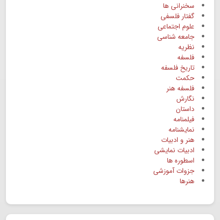
سخنرانی ها
گفتار فلسفی
علوم اجتماعی
جامعه شناسی
نظریه
فلسفه
تاریخ فلسفه
حکمت
فلسفه هنر
نگارش
داستان
فیلمنامه
نمایشنامه
هنر و ادبیات
ادبیات نمایشی
اسطوره ها
جزوات آموزشی
هنرها