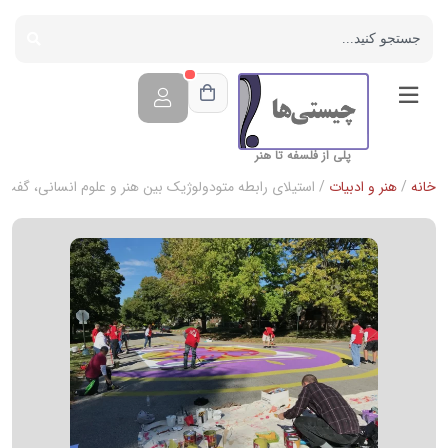
پلی از فلسفه تا هنر
خانه
/
هنر و ادبیات
/ استیلای رابطه متودولوژیک بین هنر و علوم انسانی، گفت‌