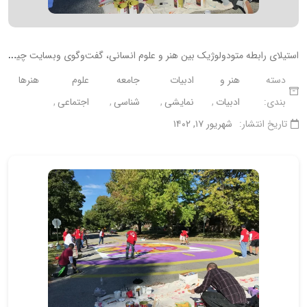
ا
ستیلای رابطه متودولوژیک بین هنر و علوم انسانی، گفت‌وگوی وبسایت چیستی ها با دکتر حامد طاهری‌کیا
دسته
هنر و
ادبیات
جامعه
علوم
هنرها
بندی:
ادبیات
نمایشی
شناسی
اجتماعی
تاریخ انتشار:
شهریور ۱۷, ۱۴۰۲