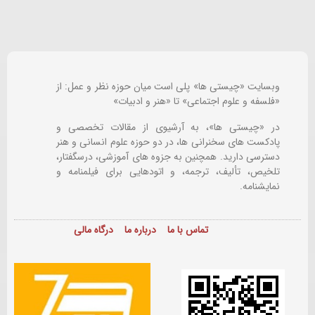
وبسایت «چیستی ها» پلی است میان حوزه نظر و عمل: از
«فلسفه و علوم اجتماعی» تا «هنر و ادبیات»
در «چیستی ها»، به آرشیوی از مقالات تخصصی و
پادکست های سخنرانی ها، در دو حوزه علوم انسانی و هنر
دسترسی دارید. همچنین به جزوه های آموزشی، درسگفتار،
تلخیص، تألیف، ترجمه، و اتودهایی برای
فیلمنامه و
نمایشنامه.
تماس با ما
درباره ما
درگاه مالی