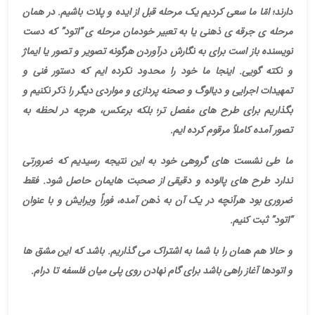
دارند؛ امّا ما سعی کردیم یک مرحله قبل از ایده و پلات باشیم. در همان
مرحله ی جرقه ی ذهنی یا به تعبیر خودمان مرحله ی “اتود” که دست
نویسنده باز است برای به نگارش درآوردن هرگونه تصویر و تصور یا ایماژ
و نکته گویی. اینجا ما خود را محدود نکرده ایم که دستور فنی و
تمهیدات اجرایی و دیالوگ و صحنه پردازی و مواردی دیگر را ذکر نکنیم و
بگذاریم برای طرح های مفصل تر؛ بلکه برعکس، هرچه در لحظه به
تصور آمده کاملاً مرقوم کرده ایم
.
ما طی نشست های گروهی خود به این نتیجه رسیدیم که ضرورتی
ندارد طرح های پالوده و دقیقی از صحبت هایمان حاصل شود. فقط
ضروری بود هرآنچه در یک آن به ذهن آمده، فوراً ویرایش و با عنوان
“اتود” ثبت کنیم
.
و حالا هم همان را با شما به اشتراک می گذاریم. باشد که این مشق ها
و اتودها آغاز راهی باشد برای گام نهادن روی پلی میان فلسفه تا درام
.