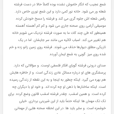
شمع عجیب که انگار خاموش نشده بوده کاملاً حالا در دست فرشته
شعله ور می شود. خانه نور کمی دارد و این شمع نوری خاص دارد.
رقص شعله اش جلوه گری می کند و فرشته را مسخ خودش کرده.
موسیقی آرامی روی صحنه جاری می شود و کم کم آهسته آهسته
همینطور که طی چند کات ما به صورت فرشته نزدیک می شویم خانه
هم تغییر می کند. اسباب اثاثیه می مانند سر جایشان. اما در یک
تاریکی مطلق دیوارها حذف می شوند. فرشته روی زمین زانو زده و خم
شده روی میز. گویی به شمع ایمان آورده.
صدای درونی فرشته گویای افکار فلسفی اوست. و سؤالاتی که دارد.
پرسشگری های او درباره مسائل عادی زندگی است. و از خاطره هایش
هم بهره می گیرد. اینکه چطور به اینجا و به این نقطه از زندگی رسیده
است. اینکه ساختارها با ذهن او چه کرده اند. و خود او با دیگران چه
کرده است. و همین امشب. چقدر فرشته امشب قانون وضع کرده. برای
تک تک مهمان ها: اینکه حتماً باید از این شیرینی برداری. خیلی
خوشمزه است. و سایر باید ها. در این لحظه صحنه هایی از مهمانی