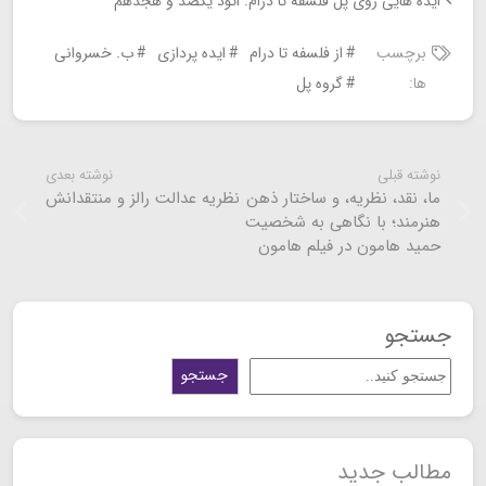
ایده هایی روی پل فلسفه تا درام: اتود یکصد و هجدهم
برچسب
از فلسفه تا درام
ایده پردازی
ب. خسروانی
ها:
گروه پل
نوشته قبلی
نوشته بعدی
ما، نقد، نظریه، و ساختار ذهن
نظریه عدالت رالز و منتقدانش
هنرمند؛ با نگاهی به شخصیت
حمید هامون در فیلم هامون
جستجو
جستجو
مطالب جدید