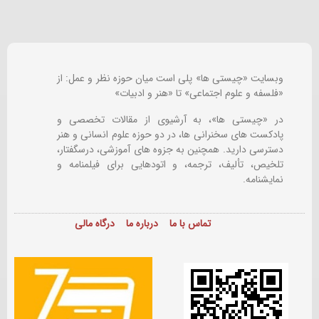
وبسایت «چیستی ها» پلی است میان حوزه نظر و عمل: از
«فلسفه و علوم اجتماعی» تا «هنر و ادبیات»
در «چیستی ها»، به آرشیوی از مقالات تخصصی و
پادکست های سخنرانی ها، در دو حوزه علوم انسانی و هنر
دسترسی دارید. همچنین به جزوه های آموزشی، درسگفتار،
تلخیص، تألیف، ترجمه، و اتودهایی برای
فیلمنامه و
نمایشنامه.
تماس با ما
درباره ما
درگاه مالی