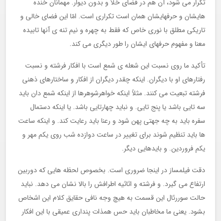
تکرار می شود، آن هم در فضای خلأ و بدون دیوار. مهمانان خنده
هایشان و حرفهایشان همان است تکراری است. امّا این فضای خالی و
تاریکی مطلق با نوری خاص که فقط به چهره و نیم تنه ی آنها تابیده
معنا و مفهوم حرفهای ایشان را طور دیگری می کند.
تأکید ما روی نسبت این شعله ی شمع است با افکار فرشته و نسبت
رفتارهای او با دیگران. اینکه چقدر دیگران از افکار و ساختارهای ذهنی
فرشته تبعیت می کنند. مثلاً اینکه خواهرشوهرها از اینکه شمع دان باید
سه تایی باشد یا پنج تایی. و نباید چهارتایی باشد. یا اینکه دستمال
سفره باید به چه جهتی پهن شود و رعنا باید رعایت کند. و اینکه ساعت
ها باید تنظیم شوند برای تغییر در ساعت دوازده شب روی یکم مهر و
یکم فروردین. و بایدهایی دیگر.
دقت فیلمساز در اینجا ضروری است. بخصوص لحظه هایی که دوربین
ارتفاع می گیرد. و فرشته و اثاثیه اطرافش را بالا نشان می دهد. نباید
حالت سوررئال این قسمت به هیچ وجه نافی حقایق کلام این اشخاص
بشود. یعنی ما مخاطبان باید حس همذات پنداری عمیقی با این افکار