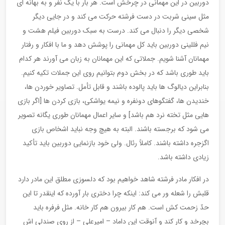
دوربین در این مهمانی در چرخش است. هر بار با یک نفر و به بهانه ای
مثل سینی شربت در دست فرشته حرکت می کند و در جایی دیگر
شخصی دیگر را دنبال می کند. درست به سبک دوربین فیلم هشت و
نیم فللینی دوربین باید کل مهمانی را پوشش دهد و ما با افکار و رفتار
مهمانان آشنا شویم. جملاتی که این مهمانان به زبان می آورند هر کدام
باید طوری باشد که در بخش دوم بتوانیم روی این جملات تکیه کنیم.
بنابراین دیالوگ ها باید پالوده باشند و قابل تأمل. تصاویر خوردن ها،
خندیدن ها، گفتگوهای دونفره و نیمه یواشکی، بازی کردن ها [اگر بازی
هایی مثل تخته نرد هم باشد] و سایر اعمال مهمانان طوری یگانه تصویر
می شود که برجسته باشند. البته به هیچ وجه نباید اشخاص بازی
اگزجره داشته باشند. کاملاً رئال. ولی خود بازنمایی دوربین باید تأکید
زیادی داشته باشد.
در افکار مادر فرشته شاهد خواهیم بود که دلسوزی مطلق این مادر دارد
قلبش را شعله ور می کند: اینکه چرا دختری بار آورده که اینقدر تا این
حدّ زحمت کش است. هم کار بیرون هم کار خانه. مثل فرفره باید
بچرخد و کار کند و آنوقت این داماد – امیرعلی – از روی صندلی اش