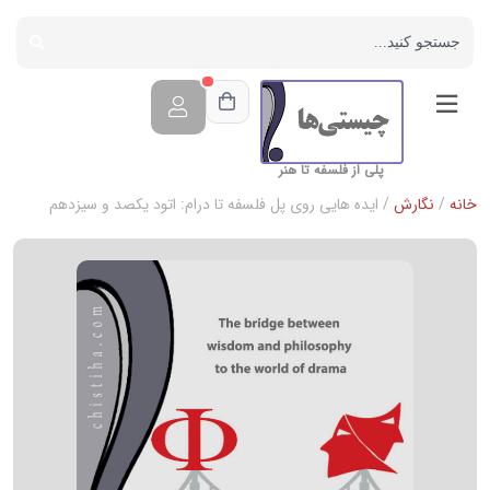
پلی از فلسفه تا هنر
خانه
/
نگارش
/ ایده هایی روی پل فلسفه تا درام: اتود یکصد و سیزدهم