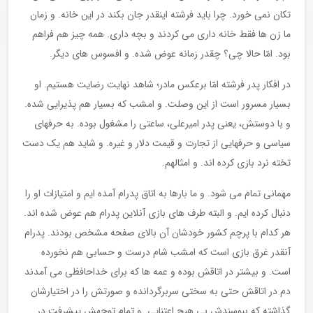
تکان نمی خورد. چرا باید فرشته اینقدر جان بکند در این خانه. و زمان
ما زن ها فقط خانه داری می کردند و بچه داری. همه چیز هم فراهم
بود. امّا حالا چی؟ چقدر زمانه عوض شده. و افسوس های دیگر.
در افکار پدر فرشته امّا برعکس مادر؛ شاهد نهایت رضایت هستیم. او
بسیار مسرور است از این وصلت. و امشب که بسیار هم پذیرایی شده.
و با دوستش، یعنی پدر امیرعلی، ساعتی را مشغول بوده. به حرفهای
سیاسی و حرفهایی از تجارت و قیمت دلار و غیره. و شاید هم یک دست
تخته نرد بازی کرده اند. و امثالهم.
مهمانی تمام می شود. و ما بارها به اتاق پدرام آمده ایم و امتیازات او را
دنبال کرده ایم. و البته طرف های بازی آنلاین پدرام هم عوض شده اند.
هر کدام با پرچم کشور خودشان آن بالای صفحه مشخص بودند. پدرام
آنقدر غرق بازی است که امشب شام درست و حسابی هم نخورده
است. و بیشتر در اتاقش بوده و عمه ها که برای خداحافظی می آمدند
دم در اتاقش حتی به سختی سربرگردانده و صورتش را در اختیارشان
گذاشته که ببوسندش بی هیچ اعتنایی. و تمام توجهش پیشرفت در