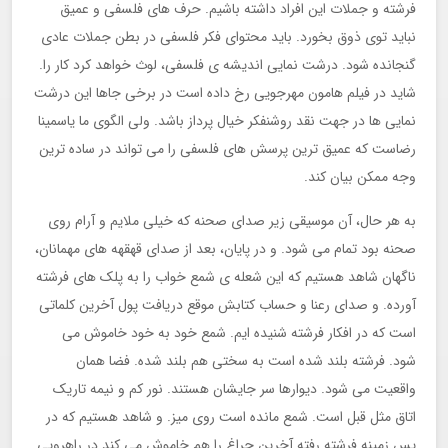
فرشته و جملات این افراد داشته باشیم. حرف های فلسفی و عمیق
نباید توی ذوق بخورد. باید محتوای فکر فلسفی در بطن جملات عادی
گنجانده شود. درشت نمایی اندیشه ی فلسفی، لوث خواهد کرد کار را.
شاید در فیلم هامون مهرجویی رخ داده است در برخی جاها این درشت
نمایی ها در جهت نقد روشنفکر خیال پرداز باشد. ولی الگوی ما یاسمینا
رضاست که عمیق ترین پرسش های فلسفی را می تواند در ساده ترین
وجه ممکن بیان کند.
به هر حال، آن موسیقی زیر صدای صحنه که خیلی ملایم و آرام روی
صحنه بود تمام می شود. و در پایان، بعد از صدای قهقهه های مهمانان،
ناگهان شاهد هستیم که این شعله ی شمع خواب را به پلک های فرشته
آورده. و صدای رعنا و حساب کتابش موقع دریافت پول آخرین کلماتی
است که در افکار فرشته شنیده ایم. شمع خود به خود خاموش می
شود. فرشته بلند شده است به سختی هم بلند شده. فضا همان
واقعیت می شود. دیوارها سر جایشان هستند. نور کم و نیمه تاریک
اتاق مثل قبل است. شمع مانده است روی میز. و شاهد هستیم که در
پس زمینه فرشته رفته آخرین چراغ را هم خاموش می کند در راهرویی