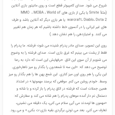
شروع می شود. صدای کامپیوتر قطع است و روی مانیتور بازی آنلاین
(مثلاً Smite یا یکی از بازی های MMO ، MOBA ، World of
warcraft، Diablo، Dota 2 یا هر بازی دیگر که آنلاین باشد و طرف
های غیر ایرانی را در آنسوی خط داشته باشیم که هر زمان هم تغییر
می کنند. و امتیازدهی را هم نشان دهد.)
روی این تصویر، صدای مادر پدرام شنیده می شود؛ فرشته. ما پدرام را
فقط از پشت می بینیم که غرق بازی است. صدای فرشته را به وضوح
می شنویم از آن سوی این اتاق. حرفهایش این است که دارد به رعنا
توضیح می دهد که: «این سه تا شمعدون را بگذار رو میز ناهارخوری.
این یکی را هم روی اون میز کناری. این شمع پهن ها را هم بگذار رو میز
وسط. خودم روشن می کنم. موقعی که برسند مهمونها.» در امتداد
همین جملات است که فرشته در اتاق پدرام را باز کرده و با شانه و
دستمال نم دار آمده موهای پدرام را هم شانه می کند و سفارش که:
«مهمون ها اومدند می آیی سلام می کنی، یک دقیقه می نشینی،
تعارف می کنی. بعد می تونی برگردی بقیه بازی-ت بکنی.» و می رود.