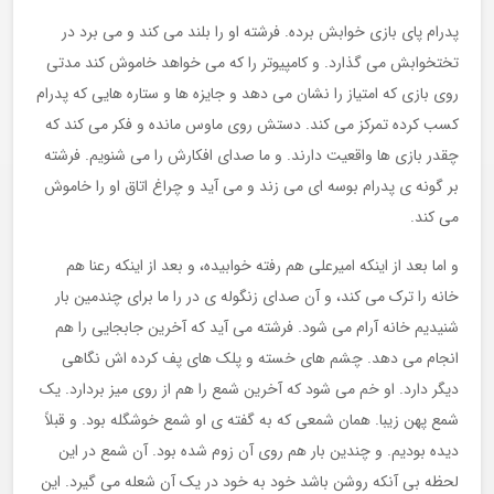
پدرام پای بازی خوابش برده. فرشته او را بلند می کند و می برد در
تختخوابش می گذارد. و کامپیوتر را که می خواهد خاموش کند مدتی
روی بازی که امتیاز را نشان می دهد و جایزه ها و ستاره هایی که پدرام
کسب کرده تمرکز می کند. دستش روی ماوس مانده و فکر می کند که
چقدر بازی ها واقعیت دارند. و ما صدای افکارش را می شنویم. فرشته
بر گونه ی پدرام بوسه ای می زند و می آید و چراغ اتاق او را خاموش
می کند.
و اما بعد از اینکه امیرعلی هم رفته خوابیده، و بعد از اینکه رعنا هم
خانه را ترک می کند، و آن صدای زنگوله ی در را ما برای چندمین بار
شنیدیم خانه آرام می شود. فرشته می آید که آخرین جابجایی را هم
انجام می دهد. چشم های خسته و پلک های پف کرده اش نگاهی
دیگر دارد. او خم می شود که آخرین شمع را هم از روی میز بردارد. یک
شمع پهن زیبا. همان شمعی که به گفته ی او شمع خوشگله بود. و قبلاً
دیده بودیم. و چندین بار هم روی آن زوم شده بود. آن شمع در این
لحظه بی آنکه روشن باشد خود به خود در یک آن شعله می گیرد. این