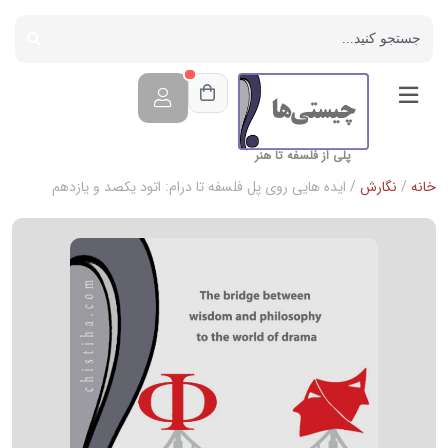
پلی از فلسفه تا هنر
خانه
/
نگارش
/ ایده هایی روی پل فلسفه تا درام: اتود یکصد و یازدهم