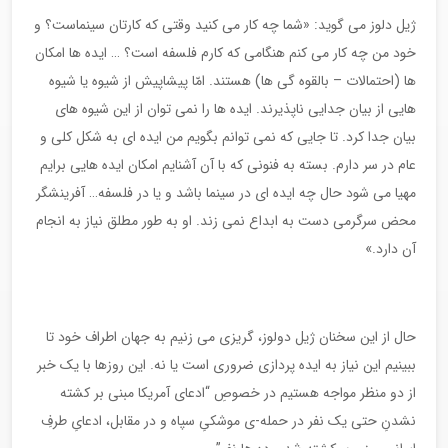
ژیل دلوز می گوید: «شما چه کار می کنید وقتی که کارتان سینماست؟ و
خود من چه کار می کنم هنگامی که کارم فلسفه است؟ … ایده ها امکان
ها (احتمالات – بالقوه گی ها) هستند. امّا پیشاپیش از شیوه یا شیوه
هایی از بیان جدایی ناپذیرند. ایده ها را نمی توان از این شیوه های
بیان جدا کرد. تا جایی که نمی توانم بگویم من ایده ای به شکل کلی و
عام در سر دارم. بسته به فنونی که با آن آشنایم امکان ایده هایی برایم
مهیا می شود حال چه ایده ای در سینما باشد و یا در فلسفه… آفرینشگر
محض سرگرمی دست به ابداع نمی زند. او به طور مطلق نیاز به انجام
آن دارد.»
حال از این سخنان ژیل دولوز، گریزی می زنیم به جهان اطراف خود تا
ببینیم این نیاز به ایده پردازی ضروری است یا نه. این روزها با یک خبر
از دو منظر مواجه هستیم در خصوصِ “ادعای آمریکا مبنی بر کشته
نشدنِ حتی یک نفر در حمله-ی موشکیِ سپاه و در مقابل، ادعایِ طرفِ