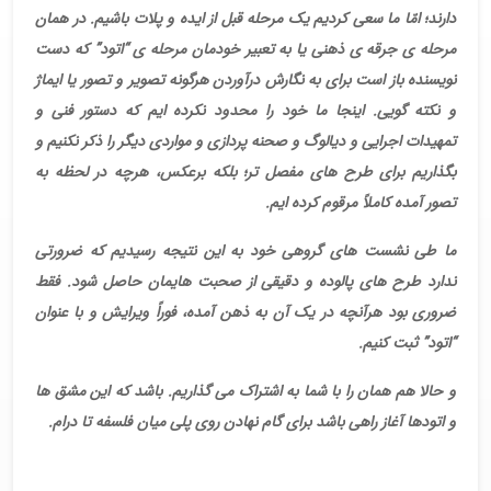
دارند؛ امّا ما سعی کردیم یک مرحله قبل از ایده و پلات باشیم. در همان
مرحله ی جرقه ی ذهنی یا به تعبیر خودمان مرحله ی “اتود” که دست
نویسنده باز است برای به نگارش درآوردن هرگونه تصویر و تصور یا ایماژ
و نکته گویی. اینجا ما خود را محدود نکرده ایم که دستور فنی و
تمهیدات اجرایی و دیالوگ و صحنه پردازی و مواردی دیگر را ذکر نکنیم و
بگذاریم برای طرح های مفصل تر؛ بلکه برعکس، هرچه در لحظه به
تصور آمده کاملاً مرقوم کرده ایم
.
ما طی نشست های گروهی خود به این نتیجه رسیدیم که ضرورتی
ندارد طرح های پالوده و دقیقی از صحبت هایمان حاصل شود. فقط
ضروری بود هرآنچه در یک آن به ذهن آمده، فوراً ویرایش و با عنوان
“اتود” ثبت کنیم
.
و حالا هم همان را با شما به اشتراک می گذاریم. باشد که این مشق ها
و اتودها آغاز راهی باشد برای گام نهادن روی پلی میان فلسفه تا درام
.