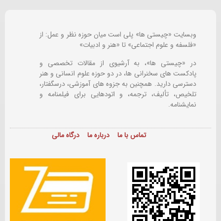
وبسایت «چیستی ها» پلی است میان حوزه نظر و عمل: از
«فلسفه و علوم اجتماعی» تا «هنر و ادبیات»
در «چیستی ها»، به آرشیوی از مقالات تخصصی و
پادکست های سخنرانی ها، در دو حوزه علوم انسانی و هنر
دسترسی دارید. همچنین به جزوه های آموزشی، درسگفتار،
تلخیص، تألیف، ترجمه، و اتودهایی برای
فیلمنامه و
نمایشنامه.
تماس با ما
درباره ما
درگاه مالی