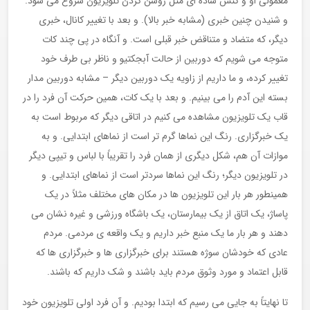
معمولی او و کنش ساده ای مثل روشن کردن تلویزیون شروع می شود.
و شنیدن چنین خبری (مشابه خبر بالا). و بعد با تغییر کانال، خبری
دیگر، که متضاد و متناقض خبر قبلی است. و آنگاه در پی چند کات
متوجه می شویم که دوربین از حالت آبجکتیو و ناظر بی طرف خود
تغییر کرده، و ما داریم از زاویه یک دوربین دیگر – مشابه دوربین مدار
بسته این آدم را می بینیم. و بعد با یک کات، همین حرکت آن فرد را در
قاب یک تلویزیون مشاهده می کنیم در اتاقی دیگر که مربوط است به
یک خبرگزاری. رنگ این نماها گرم تر است از نماهای ابتدایی. و به
موازات آن هم، شکل دیگری از همان فرد را تقریباً با لباس و تیپی دیگر
در تلویزیون دیگر؛ رنگ این نماها سردتر است از نماهای ابتدایی. و
همینطور هر بار این تلویزیون ها در مکان های مختلف مثلاً در یک
پاساژ، یک اتاق از یک بیمارستان، یک باشگاه ورزشی و غیره نشان می
دهند و هر بار ما یک منبع خبر داریم و یک واقعه ی مردمی. مردم
عادی که خودشان سوژه هستند برای خبرگزاری ها و خبرگزاری ها که
قابل اعتماد و مورد وثوق مردم باید باشند و شک داریم که باشند.
تا نهایتاً به جایی می رسیم که ابتدا بودیم. و آن فرد اولی تلویزیون خود