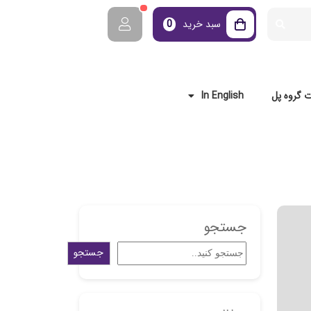
سبد خرید
0
 گروه پل
In English
جستجو
جستجو