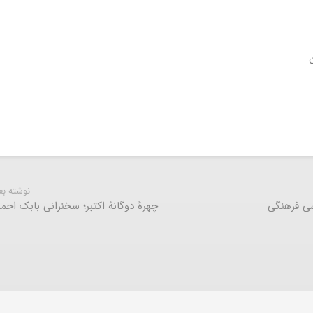
نوشته ب
سی فرهنگی
چهرهٔ دوگانهٔ اکتبر؛ سخنرانی بابک اح