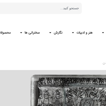
هنر و ادبیات
نگارش
سخنرانی ها
محصولات
دن