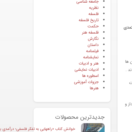
جامعه شناسی
نظریه
فلسفه
تاریخ فلسفه
حکمت
مدی
فلسفه هنر
نگارش
داستان
فیلمنامه
نمایشنامه
 ها
هنر و ادبیات
ادبیات نمایشی
د .
اسطوره ها
جزوات آموزشی
ت
هنرها
از و
جدیدترین محصولات
خوانش کتاب «راههایی به تفکر فلسفی؛ درآمدی به