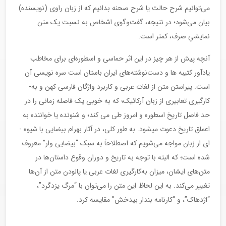
می‌توانیم شرح حالت یا شرح صحنه بدانیم که از زبان راوی (نویسنده)
بیان می‌شود؛ در نتیجه، گفت‌وگوی اشخاص به نسبت یک متن
نمایشیِ صرف، کمتر است.
آنچه پیش از هر چیز در این اثر حماسی و اسطوره‌ای برای مخاطب
یادآور کتیبه ها و دست‌نوشته‌های ایران باستان است سره ­نویسی آن
است. پیراستن متن از لغات عربی و کاربرد واژگان فارسی کهن و به­
کارگیری تعابیری از زبان آرکائیک؛ که به خوبی یک فاصله زمانی را در
حد فاصل تاریخ اسطوره و امروز طی می­ کند؛ و شنونده یا خواننده به
اعماق تاریخ دعوت می­شود. به طور کلی، در آثار بهرام بیضایی با شیوه ­
ای از زبان مواجه می‌شویم که اصطلاحاً به سبک “بیضایی وار” معروف
شده است؛ که البته با توجه به تاریخ و دوران وقوع داستان‌ها در
متن‌های ایشان، میزان به‌کارگیری لغات عربی یا پالودن متن از آن‌ها
تغییر می‌کند. به این لحاظ این متن را می‌توان با “مرگ یزدگرد”،
“اژدهاک”، و “کارنامه بندار بیدخش” مقایسه کرد.