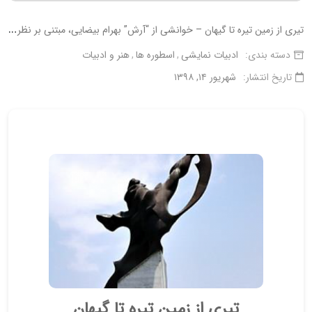
ت
یری از زمین تیره تا گیهان – خوانشی از “آرش” بهرام بیضایی، مبتنی بر نظریۀ تحلیل گفتمان
دسته بندی:
ادبیات نمایشی
اسطوره ها
هنر و ادبیات
تاریخ انتشار:
شهریور ۱۴, ۱۳۹۸
تیری از زمین تیره تا گیهان