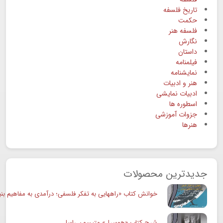
تاریخ فلسفه
حکمت
فلسفه هنر
نگارش
داستان
فیلمنامه
نمایشنامه
هنر و ادبیات
ادبیات نمایشی
اسطوره ها
جزوات آموزشی
هنرها
جدیدترین محصولات
خوانش کتاب «راههایی به تفکر فلسفی؛ درآمدی به مفاهیم بنی
شرح کتاب «هوسرل» متیسون راسل