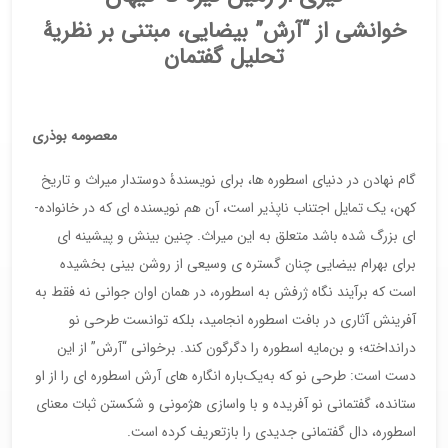
خوانشی از “آرش” بیضایی، مبتنی بر نظریۀ
تحلیل گفتمان
معصومه بوذری
گام نهادن در دنیای اسطوره ­ها، برای نویسندۀ دوستدار میراث و تاریخ
کهن، یک تمایل اجتناب ­ناپذیر است‎، آن هم نویسنده ­ای که در خانواده­
ای بزرگ شده باشد متعلق به این میراث. چنین بینش و پیشینه ­ای
برای بهرام بیضایی چنان گستره ­ی وسیعی از روشن­ بینی بخشیده
است که برآیند نگاه ژرفش به اسطوره، در همان اوان جوانی نه فقط به
آفرینش آثاری در بافت اسطوره انجامید، بلکه توانست طرحی نو
درانداخته؛ و بن‌مایه اسطوره را دگرگون کند. برخوانی “آرش” از این
دست است: طرحی نو که به‌یک‌باره انگاره ­های آرش اسطوره ­ای را از او
ستانده، گفتمانی نو آفریده و با واسازی هژمونی و شکستن ثبات معنای
اسطوره، دال گفتمانی جدیدی را بازتعریف کرده است.