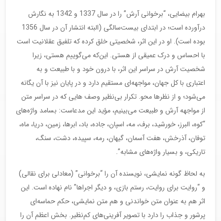
بهرام بیضایی، “برخوانی آرش” را در سال 1337 و 1342 به نگارش
درآورده است؛ در ابتدای بیست‌سالگی (البته انتشار آن در سال 1356
بوده است). او در این اثر، شخصیتی خلق کرده که تلفیق عقلانیت است
با احساس و درک عمیقی از هستی. این‌که می‌گوییم هستی، زیرا
شخصیت آرش در سراسر این اثر، با درون خود و با طبیعت و به
اعتباری با کل جهان، مواجهه‌ای مستقیم دارد و در پایان نیز با آن یگانه
می‌شود؛ و از نظرها محو. تکرار بی‌نظیر وصف ­هایی که در سراسر متن
از مواجهه آرش و طبیعت می‌بینیم، مؤید این مدعاست: بسامد واژه‌های
“کوه، البرز، خورشید، برف، مه، اسپان، جاده، باد، ابرها، زمین، دریا، ماه،
توفان، آذرخش، هفت آسمان، گیهان، رمه، سپیده، دشت، سنگ،
تاریکی، و بسیار واژه‌های مشابه”.
به لحاظ گونه نمایشی، نویسنده آن را “برخوانی” (معادلی برای نقالی)
و “روایت برای روایت، رستم بازی، و دیگر اجراها” نام نهاده است. این
اثر هم به عنوان متن خواندنی و هم متن نمایشی، حکم حماسه‌ای
پرشور و جذاب را دارد با تصویر آفرینی‌های کم‌نظیر. بخش اعظم آن را