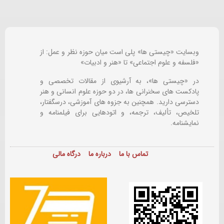
وبسایت «چیستی ها» پلی است میان حوزه نظر و عمل: از
«فلسفه و علوم اجتماعی» تا «هنر و ادبیات»
در «چیستی ها»، به آرشیوی از مقالات تخصصی و
پادکست های سخنرانی ها، در دو حوزه علوم انسانی و هنر
دسترسی دارید. همچنین به جزوه های آموزشی، درسگفتار،
تلخیص، تألیف، ترجمه، و اتودهایی برای
فیلمنامه و
نمایشنامه.
تماس با ما
درباره ما
درگاه مالی