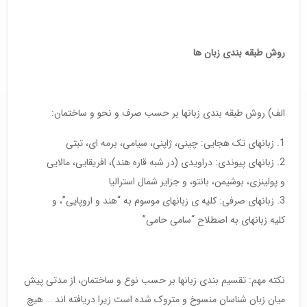
روش طبقه بندی زبان ها
الف) روش طبقه بندی زبانها بر حسب صرف و نحو و ساختمان:
زبانهای تک هجایی: چینی، ژاپنی، سیامی، برمه ای، تبتی
زبانهای پیوندی: دراویدی (در شبه قاره هند)، افریقایی، مالایی
و پولینزی، بوشیمن، بانتو، و جزایر شمال استرالیا
زبانهای صرفی: کلیه ی زبانهای موسوم به “هند و اروپایی”، و
کلیه زبانهای به اصطلاح “سامی حامی”
نکته مهم: تقسیم بندی زبانها بر حسب نوع و ساختمان، از مدتی پیش
میان زبان شناسان منسوخ و متروک شده است زیرا دریافته اند … هیچ