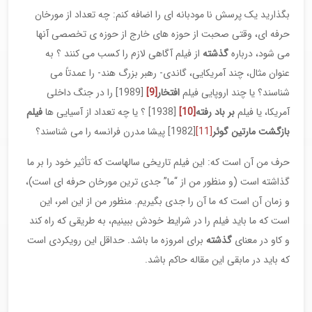
بگذارید یک پرسش نا مودبانه ای را اضافه کنم: چه تعداد از مورخان
حرفه ای، وقتی صحبت از حوزه های خارج از حوزه ی تخصصی آنها
می شود، درباره
گذشته
از فیلم آگاهی لازم را کسب می کنند ؟ به
عنوان مثال، چند آمریکایی، گاندی- رهبر بزرگ هند- را عمدتاً می
شناسند؟ یا چند اروپایی فیلم
افتخار
[9]
[1989] را در جنگ داخلی
آمریکا، یا فیلم
بر باد رفته
[10]
[1938] ؟ یا چه تعداد از آسیایی ها
فیلم
بازگشت مارتین گوئر
[11]
[1982] پیشا مدرن فرانسه را می شناسند؟
حرف من آن است که: این فیلم تاریخی سالهاست که تأثیر خود را بر ما
گذاشته است (و منظور من از “ما” جدی ترین مورخان حرفه ای است)،
و زمان آن است که ما آن را جدی بگیریم. منظور من از این امر، این
است که ما باید فیلم را در شرایط خودش ببینیم، به طریقی که راه کند
و کاو در معنای
گذشته
برای امروزه ما باشد. حداقل این رویکردی است
که باید در مابقی این مقاله حاکم باشد.