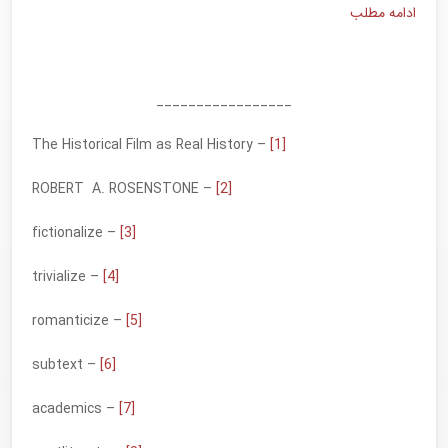
ادامه مطلب
_________________
– The Historical Film as Real History
[1]
– ROBERT A. ROSENSTONE
[2]
– fictionalize
[3]
– trivialize
[4]
– romanticize
[5]
– subtext
[6]
– academics
[7]