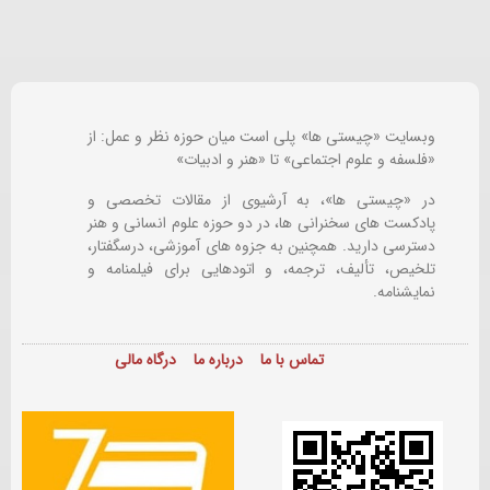
وبسایت «چیستی ها» پلی است میان حوزه نظر و عمل: از
«فلسفه و علوم اجتماعی» تا «هنر و ادبیات»
در «چیستی ها»، به آرشیوی از مقالات تخصصی و
پادکست های سخنرانی ها، در دو حوزه علوم انسانی و هنر
دسترسی دارید. همچنین به جزوه های آموزشی، درسگفتار،
تلخیص، تألیف، ترجمه، و اتودهایی برای
فیلمنامه و
نمایشنامه.
تماس با ما
درباره ما
درگاه مالی