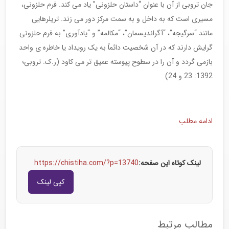
جان تروبی از آن با عنوان “داستان حلزونی” یاد می کند. فرم حلزونی،
مسیری است که به داخل و به سمت مرکز دور می زند. تریلرهایی
مانند “سرگیجه”، “آگراندیسمان”، “مکالمه” و “یادآوری” به فرم حلزونی
گرایش دارند که در آن شخصیت دائماً به یک رویداد یا خاطره ی واحد
بازمی گردد و آن را در سطوح پیوسته عمیق تر می کاود (ر.ک. تروبی؛
1392: 23 و 24)
ادامه مطلب
لینک کوتاه این صفحه:
https://chistiha.com/?p=13740
کپی لینک
مطالب مرتبط