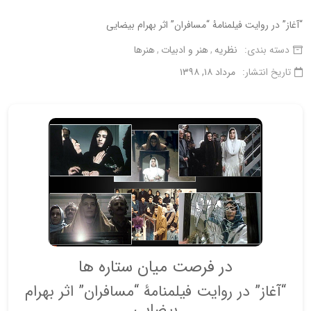
“آغاز” در روایت فیلمنامۀ “مسافران” اثر بهرام بیضایی
دسته بندی:
نظریه
هنر و ادبیات
هنرها
تاریخ انتشار:
مرداد ۱۸, ۱۳۹۸
در فرصت میان ستاره ها
“آغاز” در روایت فیلمنامۀ “مسافران” اثر بهرام
بیضایی