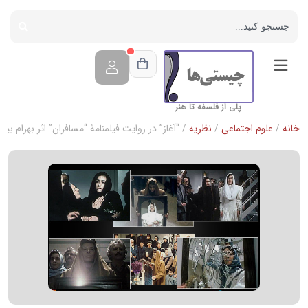
پلی از فلسفه تا هنر
خانه
/
علوم اجتماعی
/
نظریه
/ “آغاز” در روایت فیلمنامۀ “مسافران” اثر بهرام بیض