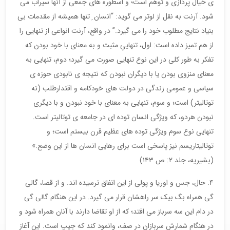
ی خیال پردازی و توهم است؛ و اسطوره های جمعی از آنها سیراب می
شود. آرنت به نقل از لوتر می گوید: “انسان ِ تنها همیشه از مقدمات بی
بنیاد نتایج مطلوب خود را می گیرد.” در واقع، آرنت انواعی از تنهایی را
از هم تمیز داده است: اول، تنهاییِ مثبت و به معنای با خود بودن که
تفکر به طور کلی در این نوع تنهایی صورت می گیرد؛ دوم، تنهایی به
معنای منزوی بودن یا با دیگران نبودن که نتیجه ی نابودی حوزه ی
سیاسی و عمومی زندگی در دولت های خودکامه و اقتدارطلب (نه
توتالیتر) است؛ و سوم، تنهایی به معنای با خود نبودن و با دیگری
نبودن هردو، که ویژگی انسان توده ای در جامعه ی توتالیتر است.
تنهایی نوع سوم ویژگی توده های عظیم قرن بیستم است؛ و
توتالیتاریسم نیز پاسخی است برای رهایی انسان ها از این وضع.»
(بشیریه، جلد ۲: ص ۱۴۳)
۴. حال، جس و اوریا و پولی از این اتفاق ترسیده اند. و از قضا، گالی
گی همراه بگ بیک سر راهشان قرار می گیرد. در این هنگام گالی گی
در دام این سه سرباز می افتد؛ که از او تقاضا دارند با آنان همراه شود و
در هنگام شمارش سربازان در صف، وانمود کند که جیپ است. این آغاز