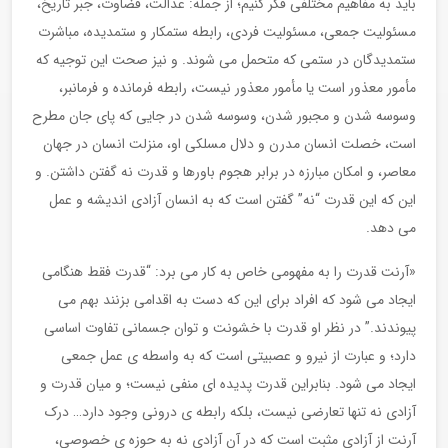
باید به مفاهیم مختلفی فکر کنیم؛ از جمله: عدالت، قضاوت، جبر تاریخ،
مسئولیت جمعی، مسئولیت فردی، رابطه ستمکار و ستمدیده، مباشرت
ستمدیدگان در ستمی که متحمل می شوند. و نیز صحت این توجیه که
مأمور معذور است یا مأمور معذور نیست، رابطه فرمانده و فرمانبر،
وسوسه شدن و مجبور شدن، وسوسه شدن در جایی که پای جان مطرح
است، خصلت انسان مدرن و دلال مسلکی او، منزلت انسان در جهان
معاصر، و امکان مبارزه در برابر هجوم باورها و قدرت نه گفتن داشتن. و
این که این قدرت “نه” گفتن است که به انسان آزادی اندیشه و عمل
می دهد.
«آرنت قدرت را به مفهومی خاص به کار می برد: “قدرت فقط هنگامی
ایجاد می شود که افراد برای این که دست به اقدامی بزنند بهم می
پیوندند.” در نظر او قدرت با خشونت و توان جسمانی تفاوت اساسی
دارد؛ و عبارت از نیرو و عصبیتی است که به واسطه ی عمل جمعی
ایجاد می شود. بنابراین قدرت پدیده ای منفی نیست؛ و میان قدرت و
آزادی نه تنها تعارضی نیست، بلکه رابطه ی درونی وجود دارد… درک
آرنت از آزادی مثبت است که در آن آزادی نه به حوزه ی خصوصی،