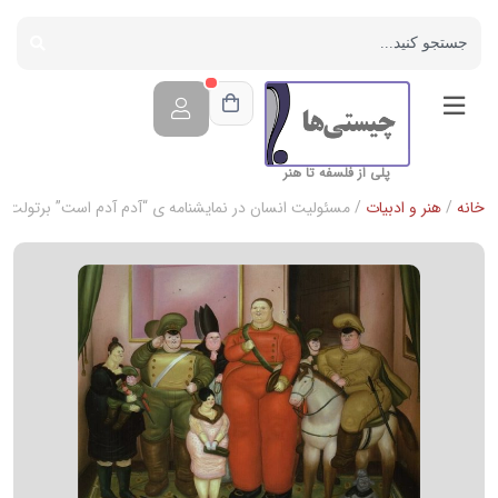
پلی از فلسفه تا هنر
خانه
/
هنر و ادبیات
/ مسئولیت انسان در نمایشنامه ی “آدم آدم است” برتولت ب