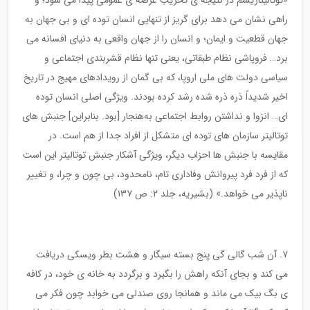
راهی نشان می دهد برای گریز از تنهایی انسان توده ای و بی جهان به
جهان قطعیت و ایمان؛ و انسان را از جهان واقعی به دنیای افسانه می
برد… فروپاشی نظام طبقاتی، یعنی تنها نظام قشربندی اجتماعی و
سیاسی دولت های ملی اروپا، که بی گمان از رویدادهای مهیج در تاریخ
اخیر شدیداً ذره ذره شده رشد کرده بودند. ویژگی اصلی انسان توده
ای… انزوا و نداشتن روابط اجتماعی به‌هنجار [بود. بنابراین] جنبش های
توتالیتر سازمان های توده ای متشکل از افراد جدا از هم است. در
مقایسه با جنبش ها احزاب دیگر، ویژگی آشکار جنبش توتالیتر این است
که از فرد فرد پیروانش وفاداری تام، نامحدود، بی چون و چرا، و تغییر
ناپذیر می خواهد.» (بشیریه، جلد ۲: ص ۱۳۷)
۷. آن شب گالی گی پنج بسته سیگار و هشت بطر ویسکی دریافت
می کند و بجای آنکه راهش را بگیرد و برگردد به خانه ی خود، در کافه
ی بگ بیک می ماند و همانجا روی صندلی می خوابد چون فکر می