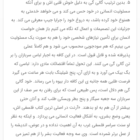
۵. بدین ترتیب گالی گی به دلیل خوش قلبی اش و برای آنکه
مسئولیت انسانی در خود حس می کند و می خواهد خدمتی به
همنوع خود کرده باشد، به دروغ خود را جرایا جیپ معرفی می کند. به
جزئیات این تصمیمات و اعمال که نگاه می کنیم باز همان خواست
انسان برای تأمین نیازهای شخصی خود را هم به صورت یک مسئولیت
می بینیم که هم سودجویی محسوب می شود و هم کاملاً عملی
پذیرفته شده و قابل قبول است. در این کافه به اجبار لباس سربازان را بر
تن گالی گی می کنند. این تحول تماماً اقتضائات مادی دارد: لباسی که
بگ بیک می آورد و به ازای آن، پنج شیلینگ بابت هر ساعت می گیرد
فرصت طلبی همه جانبه ی این کافه دار بیوه را می رساند. خود گالی
گی هم دلال است، پس طبیعی است که برای رفتن به سر صف از این
سربازان سه جعبه سیگار و پنج بطر ویسکی طلب کند و آنان حتی
بیشتر از آن هم به او بدهند. «آرنت در اصلی ترین کتاب فلسفی اش،
یعنی وضع بشری، به اَشکال فعالیت انسانی می پردازد. و اینکه به نظر
او سنت سراسر فلسفی غرب به آن اهمیت نداده و در عوض، اندیشه را
از عمل برتر شمرده است. وی سه وجه فعالیت بشر را از هم تمیز می