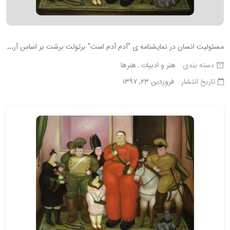
م
سئولیت انسان در نمایشنامه ی “آدم آدم است” برتولت برشت بر اساس آرای هانا آرنت
دسته بندی:
هنر و ادبیات
هنرها
تاریخ انتشار:
فروردین ۲۳, ۱۳۹۷