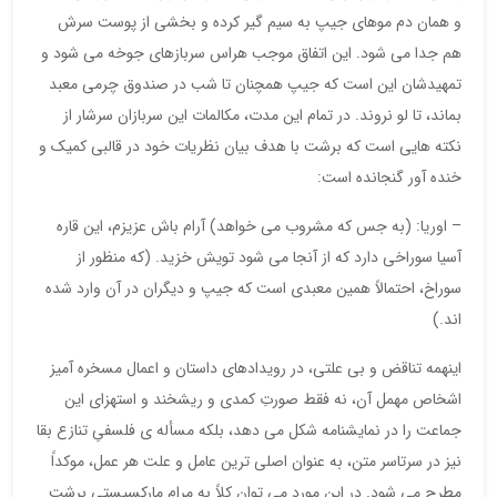
و همان دم موهای جیپ به سیم گیر کرده و بخشی از پوست سرش
هم جدا می شود. این اتفاق موجب هراس سربازهای جوخه می شود و
تمهیدشان این است که جیپ همچنان تا شب در صندوق چرمی معبد
بماند، تا لو نروند. در تمام این مدت، مکالمات این سربازان سرشار از
نکته هایی است که برشت با هدف بیان نظریات خود در قالبی کمیک و
خنده آور گنجانده است:
– اوریا: (به جس که مشروب می خواهد) آرام باش عزیزم، این قاره
آسیا سوراخی دارد که از آنجا می شود تویش خزید. (که منظور از
سوراخ، احتمالاً همین معبدی است که جیپ و دیگران در آن وارد شده
اند.)
اینهمه تناقض و بی علتی، در رویدادهای داستان و اعمال مسخره آمیز
اشخاص مهمل آن، نه فقط صورتِ کمدی و ریشخند و استهزای این
جماعت را در نمایشنامه شکل می دهد، بلکه مسأله ی فلسفیِ تنازع بقا
نیز در سرتاسر متن، به عنوان اصلی ترین عامل و علت هر عمل، موکداً
مطرح می شود. در این مورد می توان کلاً به مرام مارکسیستی برشت