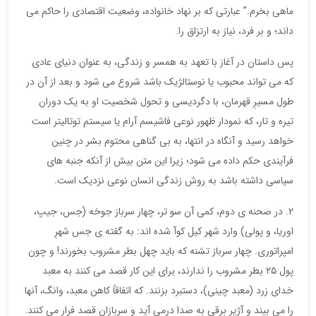
ماهی بخرم.” عبارتی که بر نهاد خانواده، وضعیت اقتصادی را حاکم می
داند؛ و بر فرد، نیاز به ارتزاق را.
پس داستان در آغاز با تعهد به همسر و زندگی، به عنوان دنیای عادی
که می تواند محبوب یا نوستالژیک باشد شروع می شود و بعد از آن در
طول مسیرِ قهرمان، با دگردیسی و تحول شخصیت او به یک دوران
تیره و تار، که نمودار ظهور نوعی فاشیسم آرام یا سیستم توتالیتر است
خواهد رسید و آنگاه در انتها، به بی گناهی محتوم بشر در چنین
فرآیندی حکم داده می شود؛ زیرا این متن بیش از آنکه جنبه های
سیاسی داشته باشد به روش زندگی انسان نوعی نزدیک است.
۲. در صحنه ی دوم، کمی آن سو تر، چهار سرباز جوخه (جس، جیپ،
اوریا، و پولی) وارد شهر کیل کوآ شده اند: به گفته ی جس شهرِ
امپراتوری. چهار سرباز تشنه که باید چهل بطر مشروب بخورند! و چون
پول ۲۵ بطر مشروب را ندارند، برای این کار قصد می کنند به معبد
خدای زرد (معبد چینی)، دستبرد بزنند. که اتفاقاً کاهن معبد، وانگ، آنها
را می بیند و آژیر برقی به صدا درمی آید و سربازان قصد فرار می کنند.