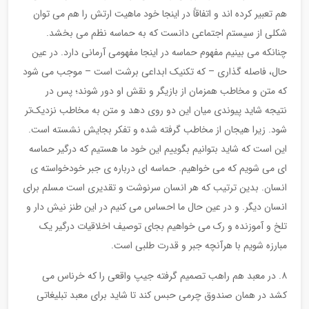
هم تعبیر کرده اند و اتفاقاً در اینجا خود ماهیت ارتش را هم می توان
شکلی از سیستم اجتماعی دانست که به حماسه نظم می بخشد.
چنانکه می بینیم مفهوم حماسه در اینجا مفهومی آرمانی دارد. در عین
حال، فاصله گذاری – که تکنیک ابداعی برشت است – موجب می شود
که متن و مخاطب همزمان از بازیگر و نقش او دور شوند؛ پس در
نتیجه شاید پیوندی میان این دو روی دهد و متن به مخاطب نزدیک‌تر
شود. زیرا هیجان از مخاطب گرفته شده و تفکر بجایش نشسته است.
این است که شاید بتوانیم بگوییم این خود ما هستیم که درگیر حماسه
ای می شویم که می خواهیم. حماسه ای درباره ی جبر خودخواسته ی
انسان. بدین ترتیب که هر انسان سرنوشت و تقدیری است مسلم برای
انسان دیگر. و در عین حال ما احساس می کنیم در این طنز نیش دار و
تلخ و آموزنده و رک می خواهیم بجای توصیف اخلاقیات درگیر یک
مبارزه شویم با هرآنچه جبر و قدرت طلبی است.
۸. در معبد هم راهب تصمیم گرفته جیپ واقعی را که خرناس می
کشد در همان صندوق چرمی حبس کند تا شاید برای معبد تبلیغاتی