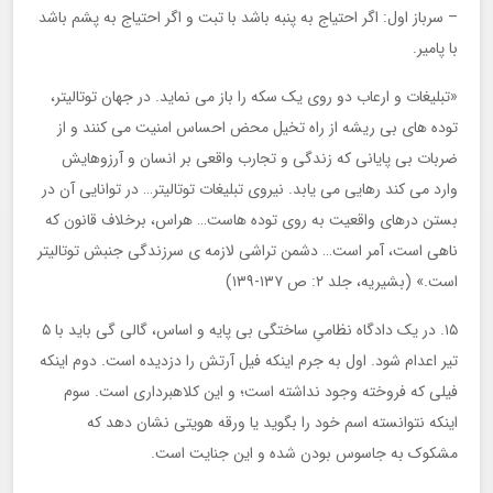
– سرباز اول: اگر احتیاج به پنبه باشد با تبت و اگر احتیاج به پشم باشد
با پامیر.
«تبلیغات و ارعاب دو روی یک سکه را باز می نماید. در جهان توتالیتر،
توده های بی ریشه از راه تخیل محض احساس امنیت می کنند و از
ضربات بی پایانی که زندگی و تجارب واقعی بر انسان و آرزوهایش
وارد می کند رهایی می یابد. نیروی تبلیغات توتالیتر… در توانایی آن در
بستن درهای واقعیت به روی توده هاست… هراس، برخلاف قانون که
ناهی است، آمر است… دشمن تراشی لازمه ی سرزندگی جنبش توتالیتر
است.» (بشیریه، جلد ۲: ص ۱۳۷-۱۳۹)
۱۵. در یک دادگاه نظامیِ ساختگی بی پایه و اساس، گالی گی باید با ۵
تیر اعدام شود. اول به جرم اینکه فیل آرتش را دزدیده است. دوم اینکه
فیلی که فروخته وجود نداشته است؛ و این کلاهبرداری است. سوم
اینکه نتوانسته اسم خود را بگوید یا ورقه هویتی نشان دهد که
مشکوک به جاسوس بودن شده و این جنایت است.