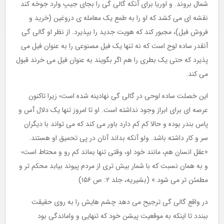
شمال بروند. و اوریا برای آنکه گالی گی را بجای جیپ وارد جوخه کند
نقشه ای می کشد که او را به طمع یک معامله ی دروغین (خرید و
فروش فیل)، مجبور کند که هویت جدید را بپذیرد. از نظر او گالی گی
آنقدر ساده لوح است که نه تنها یک فیل مصنوعی را به عنوان فیل می
پذیرد که حتی یک بطری را هم اگر بگویند به عنوان فیل می خرند قبول
می کند.
این خصلت ساده لوحی در گالی گی نهادینه شده است؛ زیرا تاکنون
عرصه ای برای ابراز وجود نداشته است. او تا امروز تنها یک دلال آس و
پاس بندر بوده و حالا کم کم دارد باور می کند که می تواند با دیگران
سر و کار داشته باشد. ولو آنکه بداند آنان در پی تحمیق او هستند.
«عقل انسان هم، مانند خود او، وقتی تنها بماند کم رو و محتاط است؛
و به همان نسبت که با شمار بیش تری از مردم پیوند بیابد محکم تر و
مطمئن تر می شود.» (بشیریه، جلد ۲: ص ۱۵۶)
در واقع گالی گی ترجیح می دهد چشم هایش را به روی حقیقت
ببندد تا اینکه به موقعیت پیشن خود که تنهایی و واماندگی بود