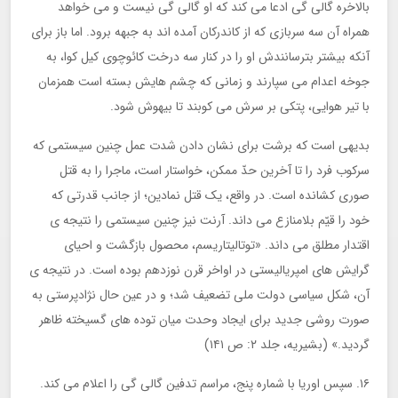
بالاخره گالی گی ادعا می کند که او گالی گی نیست و می خواهد
همراه آن سه سربازی که از کاندرکان آمده اند به جبهه برود. اما باز برای
آنکه بیشتر بترسانندش او را در کنار سه درخت کائوچوی کیل کوا، به
جوخه اعدام می سپارند و زمانی که چشم هایش بسته است همزمان
با تیر هوایی، پتکی بر سرش می کوبند تا بیهوش شود.
بدیهی است که برشت برای نشان دادن شدت عمل چنین سیستمی که
سرکوب فرد را تا آخرین حدّ ممکن، خواستار است، ماجرا را به قتل
صوری کشانده است. در واقع، یک قتل نمادین؛ از جانب قدرتی که
خود را قیّم بلامنازع می داند. آرنت نیز چنین سیستمی را نتیجه ی
اقتدار مطلق می داند. «توتالیتاریسم، محصول بازگشت و احیای
گرایش های امپریالیستی در اواخر قرن نوزدهم بوده است. در نتیجه ی
آن، شکل سیاسی دولت ملی تضعیف شد؛ و در عین حال نژادپرستی به
صورت روشی جدید برای ایجاد وحدت میان توده های گسیخته ظاهر
گردید.» (بشیریه، جلد ۲: ص ۱۴۱)
۱۶. سپس اوریا با شماره پنج، مراسم تدفین گالی گی را اعلام می کند.