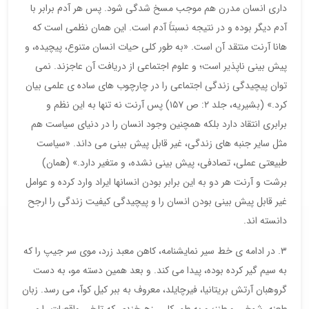
داری انسان مدرن هم موجب مسخ شدگی شود. پس هر آدم برابر با
آدم دیگر بوده و در نتیجه نسبتاً آدم است. این همان نظمی است که
هانا آرنت منتقد آن است. «به طور کلی حیات انسان متنوع، پیچیده، و
پیش بینی ناپذیر است؛ و علوم اجتماعی از دریافت آن عاجزند. نمی
توان پیچیدگی زندگی اجتماعی را در چارچوب های ساده ی علمی بیان
کرد.» (بشیریه، جلد ۲: ص ۱۵۷) پس آرنت نه تنها به این نظم و
برابری انتقاد دارد بلکه همچنین وجود انسان را در دنیای سیاست هم
مثل سایر جنبه های زندگی، غیر قابل پیش بینی می داند. «سیاست
طبیعتی عملی، تصادفی، پیش بینی نشده، و متغیر دارد.» (همان)
برشت و آرنت هر دو به این برابر بودن انسانها ایراد وارد کرده و عوامل
غیر قابل پیش بینی بودن انسان را و پیچیدگی کیفیت زندگی را ارجح
دانسته اند.
۳. در ادامه ی خط سیر نمایشنامه، کاهن معبد زرد، موی سر جیپ را که
به سیم گیر کرده بوده، پیدا می کند. و بعد همین دسته مو، به دست
گروهبان آرتش بریتانیا، فیرچایلد، معروف به ببر کیل کوآ، می رسد. زبان
طعنه، شوخی و طنز؛ و به طور کلی، زهرخندی که تلخی واقعیات را می