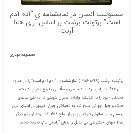
مسئولیت انسان در نمایشنامه ی “آدم آدم
است” برتولت برشت بر اساس آرای هانا
آرنت
معصومه بوذری
برتولت برشت (۱۸۹۸-۱۹۵۶) نمایشنامه ی “آدم آدم است” را در حدود
سال ۱۹۲۶ به پایان برد؛ تا درباره ی مسأله ی بغرنج بحران هویت،
مخاطب خود را به اندیشه وادارد. بحران هویتی که در طی سالهای
جنگ و جهل جهانی منتج شد به تحولاتی جبران ناپذیر در ابتدای قرن
بیستم و نیز سالهای طولانی پس از صلح ۱۹۱۸، که مردم اروپا و دیگر
نقاط جهان، خشونتی بی بدیل را بجای آرامش عامّ، تجربه کردند.