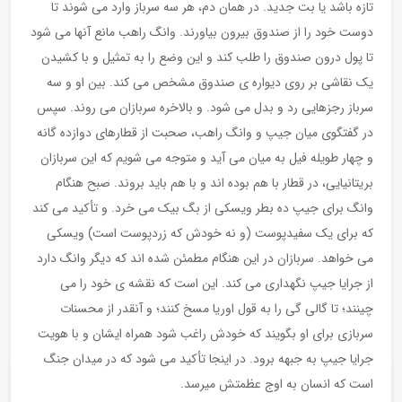
تازه باشد یا بت جدید. در همان دم، هر سه سرباز وارد می شوند تا
دوست خود را از صندوق بیرون بیاورند. وانگ راهب مانع آنها می شود
تا پول درون صندوق را طلب کند و این وضع را به تمثیل و با کشیدن
یک نقاشی بر روی دیواره ی صندوق مشخص می کند. بین او و سه
سرباز رجزهایی رد و بدل می شود. و بالاخره سربازان می روند. سپس
در گفتگوی میان جیپ و وانگ راهب، صحبت از قطارهای دوازده گانه
و چهار طویله فیل به میان می آید و متوجه می شویم که این سربازان
بریتانیایی، در قطار با هم بوده اند و با هم باید بروند. صبح هنگام
وانگ برای جیپ ده بطر ویسکی از بگ بیک می خرد. و تأکید می کند
که برای یک سفیدپوست (و نه خودش که زردپوست است) ویسکی
می خواهد. سربازان در این هنگام مطمئن شده اند که دیگر وانگ دارد
از جرایا جیپ نگهداری می کند. این است که نقشه ی خود را می
چینند؛ تا گالی گی را به قول اوریا مسخ کنند؛ و آنقدر از محسنات
سربازی برای او بگویند که خودش راغب شود همراه ایشان و با هویت
جرایا جیپ به جبهه برود. در اینجا تأکید می شود که در میدان جنگ
است که انسان به اوج عظمتش میرسد.