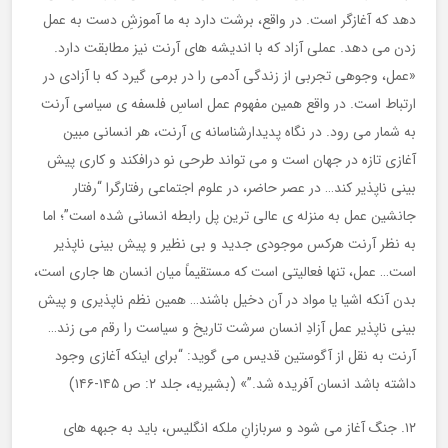
دهد که آغازگر است. در واقع، برشت دارد به ما آموزشِ دست به عمل
زدن می دهد. عملی آزاد که با اندیشه های آرنت نیز مطابقت دارد.
«عمل، وجوهی تجربی از زندگی آدمی را در برمی گیرد که با آزادی در
ارتباط است. در واقع همین مفهوم عمل اساسِ فلسفه ی سیاسی آرنت
به شمار می رود. در نگاه پدیدارشناسانه ی آرنت، هر انسانی مبین
آغازی تازه در جهان است و می تواند طرحی نو درافکند و کاری پیش
بینی ناپذیر کند… در عصر حاضر، در علوم اجتماعی رفتارگرا “رفتار
جانشین عمل به منزله ی عالی ترین پل رابطه انسانی شده است”؛ اما
به نظر آرنت هرکس موجودی جدید و بی نظیر و پیش بینی ناپذیر
است… عمل، تنها فعالیتی است که مستقیماً میان انسان ها جاری است،
بدن آنکه اشیا یا مواد در آن دخیل باشند… همین نظم ناپذیری و پیش
بینی ناپذیر عمل آزادِ انسان سرشت تاریخ و سیاست را رقم می زند…
آرنت به نقل از آگوستین قدیس می گوید: “برای اینکه آغازی وجود
داشته باشد انسان آفریده شد.”» (بشیریه، جلد ۲: ص ۱۴۵-۱۴۶)
۱۲. جنگ آغاز می شود و سربازانِ ملکه انگلیس، باید به جبهه های