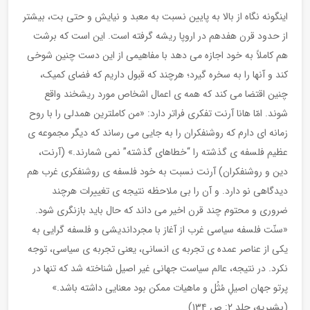
اینگونه نگاه از بالا به پایین نسبت به معبد و نیایش و حتی بت، بیشتر
از حدود قرن هفدهم در اروپا ریشه گرفته است. این است که برشت
هم کاملاً به خود اجازه می دهد با مفاهیمی از این دست چنین شوخی
کند و آنها را به سخره گیرد؛ هرچند که قبول داریم که فضای کمیک،
چنین اقتضا می کند که همه ی اعمال اشخاص مورد ریشخند واقع
شوند. امّا هانا آرنت تفکری فراتر دارد: «من کاملترین همدلی را با روح
زمانه ای دارم که روشنفکران را به جایی می رساند که دیگر مجموعه ی
عظیم فلسفه ی گذشته را “خطاهای گذشته” نمی شمارند.» (آرنت،
دین و روشنفکران) آرنت نسبت به خود فلسفه ی روشنفکری غرب هم
دیدگاهی نو دارد. و آن را بی ملاحظه نتیجه ی تغییرات هرچند
ضروری و محتوم چند قرن اخیر می داند که حال باید بازنگری شود.
«سنّت فلسفه سیاسی غرب از آغاز با مجرداندیشی و فلسفه گرایی به
یکی از عناصر عمده ی تجربه ی انسانی، یعنی تجربه ی سیاسی، توجه
نکرد. در نتیجه، عالم سیاست جهانی غیر اصیل شناخته شد که تنها در
پرتو جهان اصیلِ مُثُل و ماهیات ممکن بود معنایی داشته باشد.»
(بشیریه، جلد ۲: ص ۱۳۴)