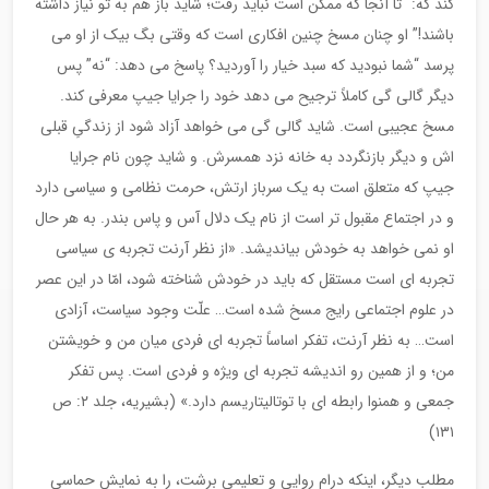
کند که: “تا آنجا که ممکن است نباید رفت؛ شاید باز هم به تو نیاز داشته
باشند!” او چنان مسخ چنین افکاری است که وقتی بگ بیک از او می
پرسد “شما نبودید که سبد خیار را آوردید؟ پاسخ می دهد: “نه” پس
دیگر گالی گی کاملاً ترجیح می دهد خود را جرایا جیپ معرفی کند.
مسخ عجیبی است. شاید گالی گی می خواهد آزاد شود از زندگیِ قبلی
اش و دیگر بازنگردد به خانه نزد همسرش. و شاید چون نام جرایا
جیپ که متعلق است به یک سرباز ارتش، حرمت نظامی و سیاسی دارد
و در اجتماع مقبول تر است از نام یک دلال آس و پاس بندر. به هر حال
او نمی خواهد به خودش بیاندیشد. «از نظر آرنت تجربه ی سیاسی
تجربه ای است مستقل که باید در خودش شناخته شود، امّا در این عصر
در علوم اجتماعی رایج مسخ شده است… علّت وجود سیاست، آزادی
است… به نظر آرنت، تفکر اساساً تجربه ای فردی میان من و خویشتن
من؛ و از همین رو اندیشه تجربه ای ویژه و فردی است. پس تفکر
جمعی و همنوا رابطه ای با توتالیتاریسم دارد.» (بشیریه، جلد ۲: ص
۱۳۱)
مطلب دیگر، اینکه درام روایی و تعلیمی برشت، را به نمایش حماسی