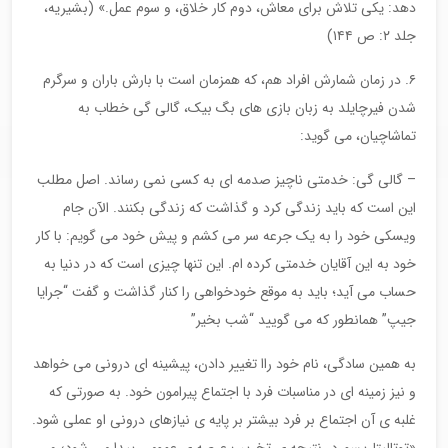
دهد: یکی تلاش برای معاش، دوم کار خلاق، و سوم عمل.» (بشیریه،
جلد ۲: ص ۱۴۴)
۶. در زمان شمارش افراد هم، که همزمان است با بارش باران و سرگرم
شدن فیرچایلد به زبان بازی های بگ بیک، گالی گی خطاب به
تماشاچیان، می گوید:
– گالی گی: خدمتی ناچیز صدمه ای به کسی نمی رساند. اصل مطلب
این است که باید زندگی کرد و گذاشت که زندگی بکنند. الآن جام
ویسکی خود را به یک جرعه سر می کشم و پیش خود می گویم: با کار
خود به این آقایان خدمتی کرده ام. این تنها چیزی است که در دنیا به
حساب می آید؛ باید به موقع خودخواهی را کنار گذاشت و گفت “جرایا
جیپ” همانطور که می گویید “شب بخیر”
به همین سادگی، نام خود راا تغییر دادن، پیشینه ای درونی می خواهد
و نیز زمینه ای در مناسبات فرد با اجتماع پیرامون خود. به صورتی که
غلبه ی آن اجتماع بر فرد بیشتر بر پایه ی نیازهای درونی او عملی شود.
«توتالیتاریسم در نتیجه ی تخریب عرصه ی عمومی پیدا می شود؛ و