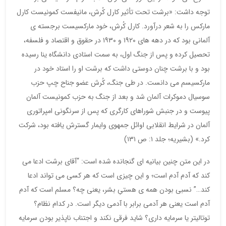
توجه داشت: «برشت تحت تأثیر کارل کُرش، مانیفست کمونیست کارل
مارکس را به شعر درآورد. کارل کُرش، خود مارکسیست برجسته ی
آلمانی بود که در دهه های ۱۹۲۰ و ۱۹۳۰ در حقوق و اقتصاد و فلسفه،
تحصیل کرده و پس از جنگ اول، به سمت استادی دانشگاه ینا رسیده
بود و با برشت چنان دوستی داشت که برشت او را استاد خود در
مارکسیسم می دانست. در طی جنگ، کُرش عضو جناح چپ حزب
سوسیال دموکرات آلمان شد و بعد از جنگ به حزب کمونیست آلمان
پیوست و در جنبش شوراهای کارگری که پس از سرنگونی امپراتوری
آلمان در شرایط انقلابی اوائل جمهوی وایمار گسترش یافته بود، شرکت
کرد.» (بشیریه؛ جلد ۱: ص ۱۳۱)
در این متن چنین بیانیه ای گنجانده شده است: “آقای برشت ادعا می
کند که آدم آدم است؛ و این چیزی است که هر کسی می تواند ادعا
کند…” نسبی بودن همه ی هستیِ بشر، یعنی چه؟ مسلم است که آدم
آدم است یعنی هر آدمی برابر با آدمی دیگر است. در کدام نظام؟
توتالیتر یا سرمایه داری؟ شاید فرقی نکند و اجتناب ناپذیر بودن سرمایه