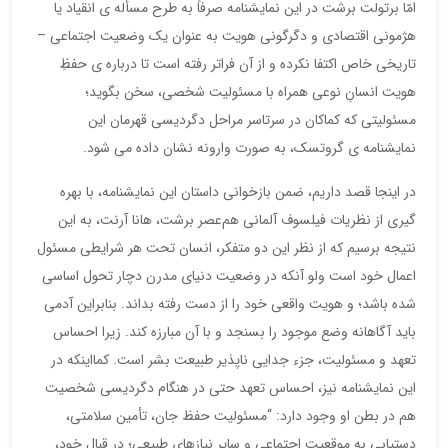
امّا برتولت برشت در این نمایشنامه صرفاً به طرح مسأله ی انقیاد یا
هژمونی اقتصادی و دگرگونی هویت به عنوان یک وضعیت اجتماعی –
تاریخی خاص اکتفا نکرده و از آن فراتر رفته است تا درباره ی حفظِ
هویت انسانِ نوعی همراه با مسئولیت شخصی، سخن بگوید؛
مسئولیتی که کماکان در سرتاسر مراحل دگردیسی قهرمان این
نمایشنامه ی گروتسک، به صورت وارونه نشان داده می شود.
در اینجا قصد داریم، ضمن بازخوانی داستان این نمایشنامه، با بهره
گیری از نظریات فیلسوف آلمانی هم‌عصر برشت، هانا آرنت، به این
نتیجه برسیم که از نظر این دو متفکر، انسان تحت هر شرایطی مسئول
اعمال خود است ولو آنکه در وضعیت دنیای مدرن دچار تحول اساسی
شده باشد؛ و هویت واقعی خود را از دست رفته بداند. بنابراین آدمی
باید آگاهانه وضع موجود را بسنجد و با آن مبارزه کند. زیرا احساس
تعهد و مسئولیت، جزء جدایی ناپذیر طبیعت بشر است. کمااینکه در
این نمایشنامه نیز، احساس تعهد حتی در هنگام دگردیسی شخصیت
هم در بطن او وجود دارد: “مسئولیت حفظ جان، تأمین سلامتی،
دستیابی به موقعیت اجتماعی و سایر نیازهای طبیعی؛ در قبال خود،