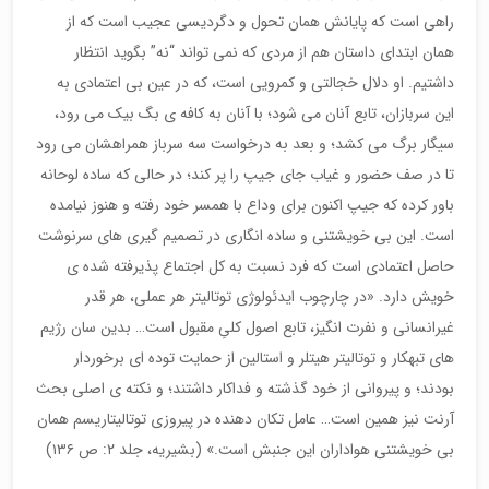
راهی است که پایانش همان تحول و دگردیسی عجیب است که از
همان ابتدای داستان هم از مردی که نمی تواند “نه” بگوید انتظار
داشتیم. او دلال خجالتی و کمرویی است، که در عین بی اعتمادی به
این سربازان، تابع آنان می شود؛ با آنان به کافه ی بگ بیک می رود،
سیگار برگ می کشد؛ و بعد به درخواست سه سرباز همراهشان می رود
تا در صف حضور و غیاب جای جیپ را پر کند؛ در حالی که ساده لوحانه
باور کرده که جیپ اکنون برای وداع با همسر خود رفته و هنوز نیامده
است. این بی خویشتنی و ساده انگاری در تصمیم گیری های سرنوشت
حاصل اعتمادی است که فرد نسبت به کل اجتماع پذیرفته شده ی
خویش دارد. «در چارچوب ایدئولوژی توتالیتر هر عملی، هر قدر
غیرانسانی و نفرت انگیز، تابع اصول کلیِ مقبول است… بدین سان رژیم
های تبهکار و توتالیتر هیتلر و استالین از حمایت توده ای برخوردار
بودند؛ و پیروانی از خود گذشته و فداکار داشتند؛ و نکته ی اصلی بحث
آرنت نیز همین است… عامل تکان دهنده در پیروزی توتالیتاریسم همان
بی خویشتنی هواداران این جنبش است.» (بشیریه، جلد ۲: ص ۱۳۶)