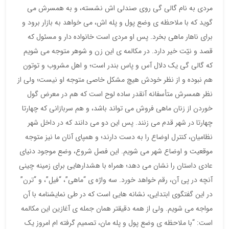
مردی به نام گالی گی روی صندلی اش نشسته، و به همسرش می
گوید که با ملاحظه ی وضع پول و پله اش، می خواهد به بازار برود و
برای ناهار ماهی بخرد. پس او مردی است خانواده دار و مسئول که
قصد و نیّت خیر دارد. در مکالمه ی این زن و شوهر متوجه می شویم
که گالی گی یک دلال آس و پاس بندر است؛ و اهل مشروب و توتون
هم نبوده و از نظر خودش هیچ مشکل خاصی متوجه او نیست؛ ولی از
نظر همسرش متأسفانه آنقدر ساده لوح است که هم در معرض گول
خوردن از زنان ماهی فروش می تواند باشد، و هم سربازانی که چهارتا
چهارتا در شهر قدم می زنند. پس این دو می دانند که در داخل شهر
نظامیان، کنترل اوضاع را به دست دارند؛ و همپای آنان ما نیز متوجه
موقعیت و اوضاع شهر می شویم. این فصل شروع، وضع موجود دنیای
عادی داستان را نشان می دهد؛ همراه با هشدارهایی برای زمینه چینی
آنچه در پی آن، رقم خواهد خورد. سه واژه ی “ماهی”، “فیل”، و “ترن”
در این گفتگوی ابتدایی، نشانه هایی است که در طی نمایشنامه با آن
مواجه می شویم. ولی از همه دقیقتر همان جمله ی آغازین این مکالمه
است: “با ملاحظه ی وضع پول و پله مان، تصمیم گرفته ام امروز یک