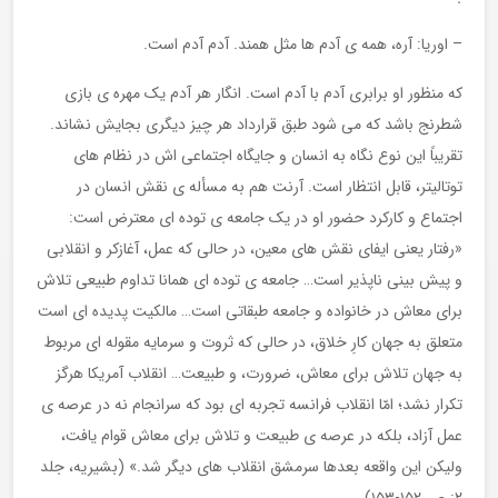
– اوریا: آره، همه ی آدم ها مثل همند. آدم آدم است.
که منظور او برابری آدم با آدم است. انگار هر آدم یک مهره ی بازی
شطرنج باشد که می شود طبق قرارداد هر چیز دیگری بجایش نشاند.
تقریباً این نوع نگاه به انسان و جایگاه اجتماعی اش در نظام های
توتالیتر، قابل انتظار است. آرنت هم به مسأله ی نقش انسان در
اجتماع و کارکرد حضور او در یک جامعه ی توده ای معترض است:
«رفتار یعنی ایفای نقش های معین، در حالی که عمل، آغازکر و انقلابی
و پیش بینی ناپذیر است… جامعه ی توده ای همانا تداوم طبیعی تلاش
برای معاش در خانواده و جامعه طبقاتی است… مالکیت پدیده ای است
متعلق به جهان کارِ خلاق، در حالی که ثروت و سرمایه مقوله ای مربوط
به جهان تلاش برای معاش، ضرورت، و طبیعت… انقلاب آمریکا هرگز
تکرار نشد؛ امّا انقلاب فرانسه تجربه ای بود که سرانجام نه در عرصه ی
عمل آزاد، بلکه در عرصه ی طبیعت و تلاش برای معاش قوام یافت،
ولیکن این واقعه بعدها سرمشق انقلاب های دیگر شد.» (بشیریه، جلد
۲: ص ۱۵۲-۱۵۳)