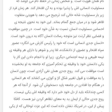
نام همان هویت است. و شخص زمانی در حفظ نام می کوشد که
مسئولیت انسانی اش را پذیرا بوده و به آن افتخار کند. هر زمان فرد از
زیر بار مسئولیت شانه خالی کند ترجیح می دهد با هویتی متفاوت
ظاهر شود و در میان جمع گمنام بماند. این خود به نحوی نتیجه ی
احساس مسئولیت انسان نسبت به شأن خود است. در چنین موقعیت
و فضایی نظر آرنت نیز متوجه رسالت انسان آگاه به درون خود است.
«انسان جدی انسانی است که خود را رئیس کارش می انگارد؛ عضور
سپاه افتخار و عضوی از دانشکده، امّا پدر و شوهر یا دارای هر وظیفه ی
نیمه طبیعی و نیمه اجتماعی دیگری. زیرا او با انجام دادن این کار با
یکی دانستن خود با وظیفه ی تحکم آمیزی که جامعه به او بخشیده
است موافقت می کند. روح جدی همان نفی آزادی است، چون انسان
را به موافقت و قبول تغییر شکل کژ و کوژی می کشاند که هر انسانی
در هنگام جا افتادن در جامعه باید دستخوش آن شود. از آنجا که هر
کسی چندانکه باید از دل خود خبر دارد که وظیفه اش یکی نیست،
روح جدی حاکی از ایمان بد به معنای تظاهر کردن نیز هست. کافکا
پیش از این، در امریکا، نشان داده است که این عزت توخالی که از یکی