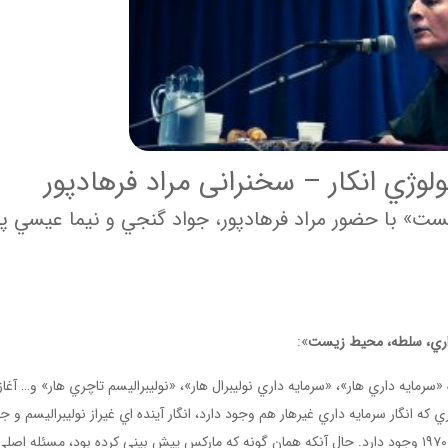
وژي انكار – سخنرانی مراد فرهادپور
ست» با حضور مراد فرهادپور، جواد گنجي و نيما عيسي پ
اري، سلطه، محيط زيست
»:
«سرمايه داري هار»، «سرمايه داري نوليبرال هار»، «نوليبراليسم تاچري هار» و… آغا
ري که انگار سرمايه داري غيرهار هم وجود دارد، انگار آينده اي غيراز نوليبراليسم و ج
شدن هم هست، انگار امکان بازگشت به دهه هاي ١٩٦٠ و ١٩٧٠ وجود دارد. حال آنکه همان گونه که مارکس پيش بيني کرده بود، مسئله اصل