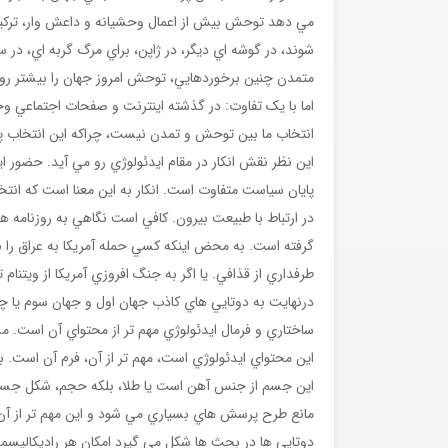
شوند، در گوشه اي ديگر، در ژاپن، براي مرگ گربه اي، در س
متمدن چنين برخوردهايي، توحش امروز جهان را بيشتر رو
اما با يک تفاوت: در گذشته اينترنت و صفحات اجتماعي وج
انتخاب ما بين توحش و تمدن نيست، چراکه اين انتخاب پ
اين نظر نقش انکار در مقام ايدئولوژي رو مي آيد. حضور اي
پايان سياست متفاوت است. انکار به اين معنا است که انتخا
در ارتباط با طبيعت بيرون. کافي است نگاهي به روزنامه 
گرفته است. به محض اينکه کسي حمله آمريکا به عراق را نقد
طرفداري از قذافي. يا اگر به جنگ افروزي آمريکا از ويتنام 
درنهايت به دوتايي هاي کاذب جهان اول و جهان سوم يا چ
ساختاري و فرمال ايدئولوژي مهم تر از محتواي آن است. 
اين محتواي ايدئولوژي است، مهم تر از آن، فرم آن است. 
اين جسم از جنس آهن است يا طلا، بلکه حجم، شکل جسم،
مانع طرح پرسش هاي بسياري مي شود و اين مهم تر از آن
دوتايي ها در بحث ها شکل مي گيرد امکان هر راديکاليسمي