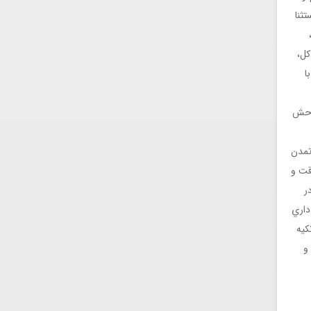
ثنا
کل،
ا
توحش
تمدن
قت و
ر
داري
کيه
و