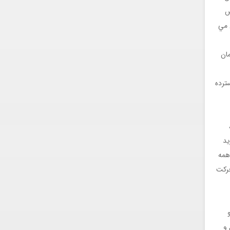
س
 مي
ان
گسترده
يد
همه
حرکت
 و