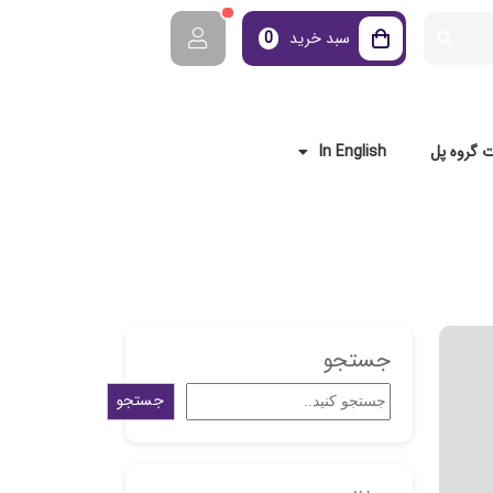
سبد خرید
0
 گروه پل
In English
جستجو
جستجو