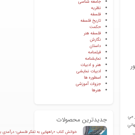
جامعه شناسی
نظریه
فلسفه
تاریخ فلسفه
حکمت
فلسفه هنر
نگارش
داستان
فیلمنامه
نمایشنامه
هنر و ادبیات
ور
ادبیات نمایشی
اسطوره ها
جزوات آموزشی
هنرها
ز مي
جدیدترین محصولات
هاني
خوانش کتاب «راههایی به تفکر فلسفی؛ درآمدی به
ي،