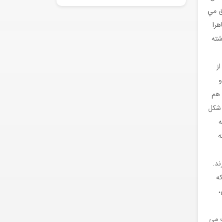
هم زمان در گوشه اي از آن، در مديترانه، ٧٠٠ نفر غرق مي
هرا
شته
ز
و
 هم
 شکل
ه
ه
ند.
ه
،
ت مي