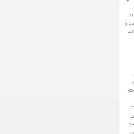
به
ست و
اشد
در آن
ستم
ه
پس
اد
س