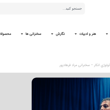
هنر و ادبیات
نگارش
سخنرانی ها
محصولات
وژي انكار – سخنرانی مراد فرهادپور