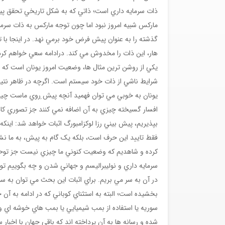
ذات سرمايه داري است؛ ذاتي که به شکل تاريخي تحقق پيد
مارکس شبيه امروز نبود اما چون توجه مارکس به ذات سرما
گذشته را به عنوان پيش فرض خود برمي نهد. در اينجا با 
هار، اين ذات را مخدوش مي کند. درادامه سعي خواهم کرد 
يکي از روشن ترين مثال ها، وضعيت امروز يونان است که گ
شرايط ناشي از ذات خود سيستم است. اگرچه در ظاهر نتيجه
يونان به خوبي مي توان فهميد آنچه پيش ِروي ماست چيز
افسار گسيخته چيزي به آن اضافه نمي کنند جز تصوري کاذ
بپذيريم، پيش بيني رزا لوکزامبورگ اثبات خواهد شد: اي
فقط تاييد اين حرف است، بلکه يک گام به پيش، به ما ن
کرده و شاهديم که وضعيت کنوني ما چيزي نيست جز توحش.
سرمايه داري و نوليبراليسم و جهاني شدن و چه بگوييم 
در آن به سر مي بريم. براي اثبات اين بحث مي توان به 
سوريه يا استفاده از بمب شيميايي يا بمب هاي خوشه اي و 
شده و رسانه ها به آن پرداخته اند که باقي جهان با اخبا