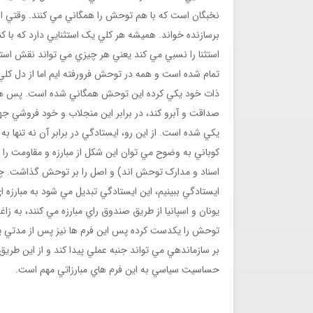
نخبگان است که با هم توحش را همگاني مي کنند. وقتي ا
برسازنده خواند. هميشه هر کلي يک استثنايي دارد که با ک
استثنا را نسبي مي کند يعني هر چيزي مي تواند نقش است
تمام شده است و همه در توحش فرورفته ايم اما از دل کلي
ذات خود يکي کرده اين توحش همگاني شده است. پس هرکس
صداقت و آبرو کند، در برابر اين منجلاب و خود فروشي 
يکي شده است. از اين رو، ايستادگي در برابر آن نه تنها به
کوباني به وضوح مي توان اين شکل از مبارزه و مقاومت را د
اسناد و مدارک توحش اند) و اصل را بر توحش گذاشت. 
ايستادگي ببينيم، اين ايستادگي تبديل مي شود به مبارزه اي
يونان و اسپانيا از طريق صندوق راي مبارزه مي کنند، به 
توحش را يکدست کرده پس اين فرم ها نيز پس از مدتي يکدي
بر سازماندهي مي تواند جنبه عملي پيدا کند و از اين طري
حساسيت سياسي به اين فرم هاي مبارزاتي مهم است.