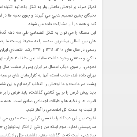
تمرکز صرف بر توحش داعش وار به شکل يکجانبه اشتباه
نخبگان چنين تصميم هايي مي گيرند و چون نخبه ها در 
کند و همه در آن مشارکت داده مي شوند.
اين مسئله را مي توان به شکل انضمامي طي سه دهه گذشته
هاي بين المللي بيشترين صدمه را به محيط زيست ما زده 
رسمي در سال هاي ١٣٩٠، ٩١
بانکي و صنعتي
نجومي. از سوي ديگر، امسال در ايران پس از هشت سال به 
تهران داده شد، جالب است؛ آنها به کارفرمايان شان توصيه 
پشت سر ماست و ما توحش را انتخاب کرده ايم و اين شامل
بايد پيش فرض را بر بي گناهي گذاشت، بايد فرض را بر
قدرت ها و نخبه ها و طبقات اجتماعي صادق است. همه ما 
از کليت به سمت کل انضمامي را آغاز کنيم.
تفاوت بين اين ديدگاه را با نسبي گرايي پست مدرن مي ت
مدرنيستي ندارد. دوم اينکه من وقتي از انکار ايدئولو
نمادهايي است که در گذشته معني داشتند، مثل راديکاليسم.