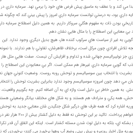
ا مي کند و با عطف به ماسبق پيش فرض هاي خود را برمي نهد. سرمايه داري در 
يه داري بود، به درستي توانست سرمايه داري امروز را پيش بيني کند که چگونه شر
تاريخي بودن ذات به مفهوم هگلي سروکار داريم. به همين دليل اصطلاح سرمايه دار
بي معنايي اين اصطلاح را با مثال هايي نشان دهم.
ويي به غير از سياست هاي سرکوب کننده هار، هيچ بديل ديگري وجود ندارد. اين
 تلاش افرادي چون مرکل است، برخلاف ظاهرشان، تفاوتي با هم ندارند. با نمونه
ي جز نوليبراليسم جهاني شده و تداوم و افزايش آن نيست. صفت هايي مثل هار 
ب که گويي سرمايه داري غيرهار هم ممکن است. اگر بي معنابودن اين اصطلاح را
نکه بشريت با انتخاب بين سوسياليسم و توحش روبه روست. وضعيت کنوني جهان نه
شان مي دهد چون امروزه سوسياليسم وجود ندارد بنابراين بشريت توحش را انتخاب
 به همين خاطر بي دليل است واژه اي به آن اضافه کنيم. چه بگوييم واقعيت، 
توحش، همه يکي و مترادف هم هستند و به شکل هاي مختلف بيانگر وضعيتي هستن
سوريه اشاره کرد که همه طرف هاي درگير شکل جنگيدن شان معنايي جديد به توحش
بخشيده است؛ البته به استثناي کوباني که در ادامه به آن خواهم پرداخت. تاکيد بر اين توحش نه فقط به دليل کشتار بيش از ٢٠٠ هزار نفر در
بشکه اي، بلکه به دليل لوث شدن مسئله کشتار است. اينکه اين اتفاق آن قدر تکرار
ر سوريه مثل اخبار روزمره و پيش بيني وضع آب وهوا برخورد مي کنند؛ برخوردي که 