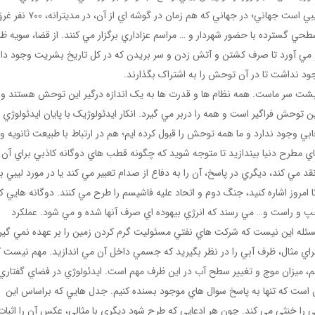
مي دهد توحش بيش از اعمال وحشيانه و داعش وار، ترکيبي است جهاني؛ در جهاني که 
طحي گسترده با حضور شهردار و … مراسم عزاداري برگزار مي کنند. از قضا، سويه ظا
 مي آورد تا صرف کشتن و آتش زدن و سر بريدن که در کل تاريخ بشريت وجود دا
ود نداشت تا در آن توحش را به اشتراک بگذارند.
شت سر ماست. همه نظام ها و قدرت ها به يک اندازه درگير اين توحش هستند و ا
ن توحش فراگير است و همه را دربر مي گيرد. انکار ايدئولوژيک با پايان ايدئولوژي 
بي وجود ندارد و ما همه توحش را قبول کرده ايم؛ هم در ارتباط با طبيعت ثانويه و
هاي مطرح دنيا بيندازيد تا متوجه شويد که چگونه قطب هاي دوگانه کاذبي براي آن
 مي کند، ديگري در پاسخ، آن را به دفاع از صدام تعبير مي کند يا در مورد ليبي ب
تا امروز اشاره کنيد، جنگ دوم و اتحاد عليه فاشيسم را طرح مي کنند. دوگانه هايي ک
پ و راست و… مي رسند که انرژي بيهوده اي صرف آنها شده و مي شود. عملکرد
مسئله اين نيست که شرکت هاي نفتي مسئوليت گرم کردن زمين را بر عهده نمي گير
براي مثال، ظرف آبي را در نظر بگيريد که جسمي داخل آن مي اندازيد. مهم نيست ک
 ميزان موج و تغيير سطح آب در اين ظرف مهم است. ايدئولوژي در فضاي گفتاري
 است که تنها به پاسخ سوال هاي موجود بسنده کنيم. جدل هايي که براساس اين
 را خنثي مي کند. چون هر ادعايي که طرح شود ديگري با مثالي، عکس آن را اثبا