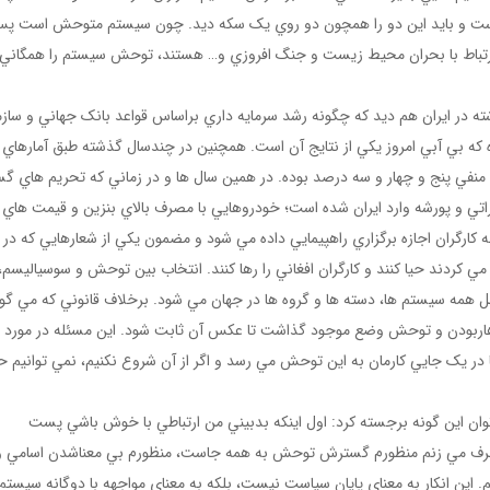
 است و بايد اين دو را همچون دو روي يک سکه ديد. چون سيستم متوحش است پ
ارتباط با بحران محيط زيست و جنگ افروزي و… هستند، توحش سيستم را همگاني
 در ايران هم ديد که چگونه رشد سرمايه داري براساس قواعد بانک جهاني و سازم
که بي آبي امروز يکي از نتايج آن است. همچنين در چندسال گذشته طبق آمارهاي
١٣ و ١٣٩٢ رشد اقتصادي ايران منفي پنج و چهار و سه درصد بوده. در همين سال ها و در زماني که تحريم هاي 
 وجود داشت سالانه بين ٢٠ تا ٣٠ هزار مازراتي و پورشه وارد ايران شده است؛ خودروهايي با مصرف بالاي بنزين و قيمت هاي
کارگران اجازه برگزاري راهپيمايي داده مي شود و مضمون يکي از شعارهايي که در
مي کردند حيا کنند و کارگران افغاني را رها کنند. انتخاب بين توحش و سوسياليسم،
 همه سيستم ها، دسته ها و گروه ها در جهان مي شود. برخلاف قانوني که مي گو
 هاربودن و توحش وضع موجود گذاشت تا عکس آن ثابت شود. اين مسئله در مورد 
در يک جايي کارمان به اين توحش مي رسد و اگر از آن شروع نکنيم، نمي توانيم 
وان اين گونه برجسته کرد: اول اينکه بدبيني من ارتباطي با خوش باشي پست
ژي حرف مي زنم منظورم گسترش توحش به همه جاست، منظورم بي معناشدن اسامي و
 اين انکار به معناي پايان سياست نيست، بلکه به معناي مواجهه با دوگانه سيستم