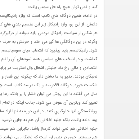
کند و نمي توان هيچ راه حل سومي يافت.
در ادامه، همين دوگانه هاي کاذب است که واژه راديکاليسم
داعش. از اين رو، واژه راديکال زير اين تقسيم بندي هاي
هر شکلي از سياست راديکال مردمي بايد بتواند از درگير
وگرنه در اين دوگانگي ها گير مي افتد و حرفش به حرف خ
شود. راديکاليسم بايد بپذيرد که انتخاب ميان سوسياليس
نخبگان بودند. بديو به ما نشان داد که چگونه اين شعار و 
سال مي گفتند با اين روش مي توان فشار را بر بانکدارها
ورشکستگي آنها جلوگيري کنند. در اين دوره نه تنها آزاد
بود ادامه يافت، بلکه جنبه اخلاقي آن هم به جايي نرسيد 
جنبه اخلاقي هم نمي تواند کارساز باشد. بنابراين هم س
هم نيستند. چون در بطن آن است که نخبگان مي توانند تص