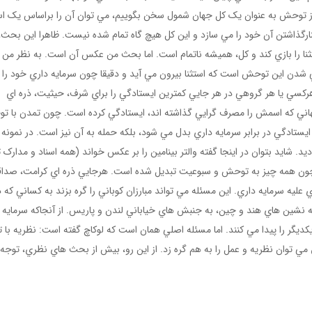
ز توحش به عنوان يک کل جهان شمول سخن بگوييم، مي توان آن را براساس يک است
نارگذاشتن آن خود را مي سازد و اين کل هيچ گاه تمام شده نيست. ظاهرا اين بحث،
ثنا را بازي کند و کل، هميشه ناتمام است. اما بحث من عکس آن است. به نظر من 
 شدن اين توحش است که استثنا بيرون مي آيد و دقيقا چون سرمايه داري خود را ب
ي يا هر گروهي در هر جايي کمترين ايستادگي را براي شرف، حيثيت، ذره اي
جهاني که اسمش را مصرف گرايي گذاشته اند، ايستادگي کرده است. چون تمدن با 
 ايستادگي در برابر سرمايه داري بدل مي شود، بلکه حمله به آن نيز است. در نمونه
يد. شايد بتوان در اينجا گفته والتر بينامين را بر عکس خواند (همه اسناد و مدارک 
چون همه چيز به توحش و سبوعيت تبديل شده است. هرجايي ذره اي کرامت، صدا
 عليه سرمايه داري. اين مسئله مي تواند مبارزان کوباني را گره بزند به کساني که د
زاغه نشين هاي هند و چين، به جنبش هاي خياباني لندن و پاريس. از آنجاکه سرمايه 
گر را پيدا مي کنند. اما مسئله اصلي همان است که لوکاچ گفته است: نظريه با ت
ق مي توان نظريه و عمل را به هم گره زد. از اين رو، بيش از بحث هاي نظري، توجه 